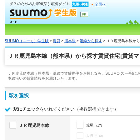
学生のためのお部屋探し応援サイト
全国へ
SUUMO（スーモ）学生版
>
賃貸
>
熊本県
>
沿線から探す
> ＪＲ鹿児島本線か
ＪＲ鹿児島本線（熊本県）から探す賃貸住宅[賃貸マ
ＪＲ鹿児島本線（熊本県）沿線で賃貸物件をお探しなら、SUUMO(スーモ)に
本線沿いの賃貸情報をお届けいたします。
駅を選択
駅にチェック
をいれてください（複数選択できます）
ＪＲ鹿児島本線
荒尾
(17)
大野下
(0)