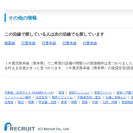
その他の情報
この沿線で探している人は次の沿線でも探しています
篠栗線
|
日豊本線
|
日豊本線
|
日豊本線
|
日豊本線
ＪＲ鹿児島本線（熊本県）でご希望の設備や間取りの賃借物件は見つかりました
を叶える住居がきっと見つかります。ＪＲ鹿児島本線（熊本県）の賃貸住宅(賃貸
不動産・住宅サイト SUUMO(スーモ)
：
賃貸
|
賃貸マンション
|
賃貸アパート
|
賃貸一戸建
リノベーション物件
|
注文住宅
|
物件リフォーム
|
不動産売却・査定
|
引越し見積もり
|
北海道
|
東北
|
関東
|
甲信越・北陸
|
東海
|
関西
|
四国
|
中国
|
九州・沖縄
|
新築相