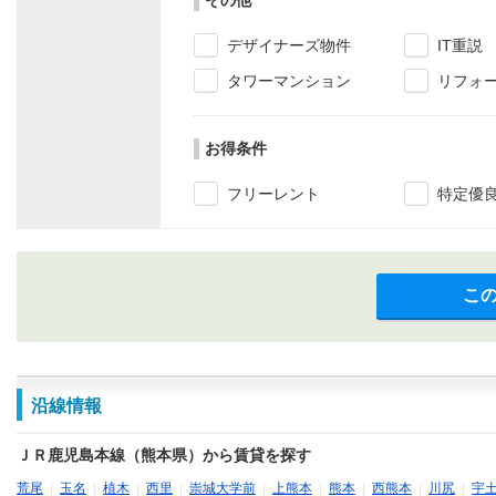
その他
デザイナーズ物件
IT重説
タワーマンション
リフォ
お得条件
フリーレント
特定優
こ
沿線情報
ＪＲ鹿児島本線（熊本県）から賃貸を探す
荒尾
|
玉名
|
植木
|
西里
|
崇城大学前
|
上熊本
|
熊本
|
西熊本
|
川尻
|
宇