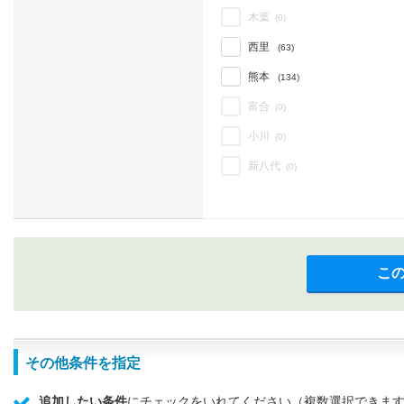
木葉
(0)
西里
(63)
熊本
(134)
富合
(0)
小川
(0)
新八代
(0)
こ
その他条件を指定
追加したい条件
にチェックをいれてください（複数選択できま