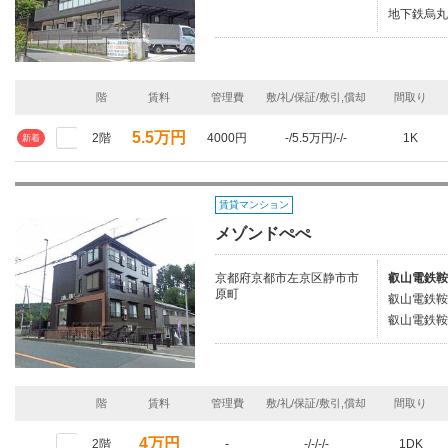
地下鉄烏丸
階
賃料
管理費
敷/礼/保証/敷引,償却
間取り
5.5万円
2階
4000円
-/5.5万円/-/-
1K
新着
賃貸マンション
メゾンドぺぺ
京都府京都市左京区静市市
叡山電鉄鞍
原町
叡山電鉄鞍
叡山電鉄鞍
階
賃料
管理費
敷/礼/保証/敷引,償却
間取り
4万円
2階
-
-/-/-/-
1DK