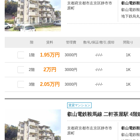
京都府京都市左京区静市市
叡山電鉄鞍
原町
叡山電鉄鞍
地下鉄烏丸
階
賃料
管理費
敷/礼/保証/敷引,償却
間取り
1.95万円
1階
3000円
-/-/-/-
1K
2万円
2階
3000円
-/-/-/-
1K
2.05万円
3階
3000円
-/-/-/-
1K
賃貸マンション
叡山電鉄鞍馬線 二軒茶屋駅 4階建
京都府京都市左京区静市市
叡山電鉄鞍
原町
叡山電鉄鞍