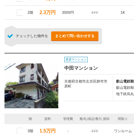
2.3万円
2階
3000円
-/-/-/-
1K
チェックした物件を
まとめて問い合わせする
賃貸マンション
中田マンション
京都府京都市左京区静市市
叡山電鉄鞍
原町
叡山電鉄鞍
地下鉄烏丸
階
賃料
管理費
敷/礼/保証/敷引,償却
間取り
1.5万円
3階
-
-/-/-/-
ワンルーム