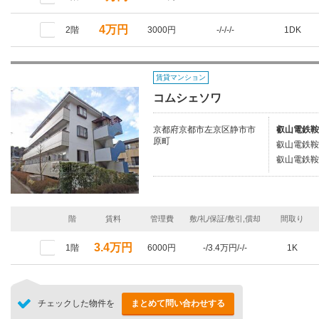
4万円
2階
3000円
-/-/-/-
1DK
賃貸マンション
コムシェソワ
京都府京都市左京区静市市
叡山電鉄鞍
原町
叡山電鉄鞍
叡山電鉄鞍
階
賃料
管理費
敷/礼/保証/敷引,償却
間取り
3.4万円
1階
6000円
-/3.4万円/-/-
1K
チェックした物件を
まとめて問い合わせする