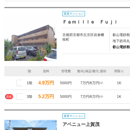
賃貸マンション
Ｆａｍｉｌｌｅ Ｆｕｊｉ
京都府京都市左京区岩倉幡
叡山電鉄鞍
枝町
地下鉄烏丸
叡山電鉄鞍
階
賃料
管理費
敷/礼/保証/敷引,償却
間取り
4.9万円
1階
5000円
7万円/6万円/-/-
1K
5.2万円
3階
5000円
7万円/6万円/-/-
1K
新着
賃貸マンション
アベニュー上賀茂