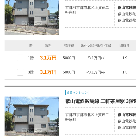
京都府京都市北区上賀茂二
叡山電鉄鞍
軒家町
叡山電鉄鞍
叡山電鉄鞍
階
賃料
管理費
敷/礼/保証/敷引,償却
間取り
3.1万円
1階
5000円
-/3.1万円/-/-
1K
3.1万円
3階
5000円
-/3.1万円/-/-
1K
賃貸マンション
叡山電鉄鞍馬線 二軒茶屋駅 3階建
京都府京都市北区上賀茂二
叡山電鉄鞍
軒家町
叡山電鉄鞍
叡山電鉄鞍