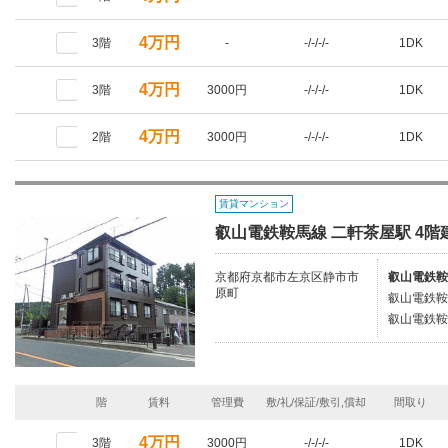
4万円
3階
-
-/-/-/-
1DK
4万円
3階
3000円
-/-/-/-
1DK
4万円
2階
3000円
-/-/-/-
1DK
賃貸マンション
叡山電鉄鞍馬線 二軒茶屋駅 4階建
京都府京都市左京区静市市
叡山電鉄鞍
原町
叡山電鉄鞍
叡山電鉄鞍
階
賃料
管理費
敷/礼/保証/敷引,償却
間取り
4万円
3階
3000円
-/-/-/-
1DK