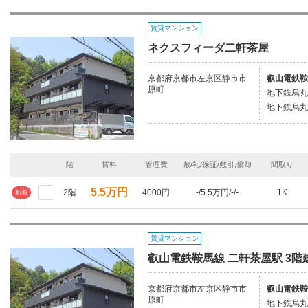
賃貸マンション
ネクスフィーダ二軒茶屋
京都府京都市左京区静市市
叡山電鉄鞍
原町
地下鉄烏丸
地下鉄烏丸
階
賃料
管理費
敷/礼/保証/敷引,償却
間取り
5.5万円
2階
4000円
-/5.5万円/-/-
1K
新着
賃貸マンション
叡山電鉄鞍馬線 二軒茶屋駅 3階建
京都府京都市左京区静市市
叡山電鉄鞍
原町
地下鉄烏丸