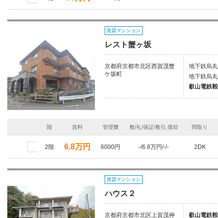
賃貸マンション
レスト蟹ヶ坂
京都府京都市北区西賀茂蟹
地下鉄烏丸
ケ坂町
地下鉄烏丸
叡山電鉄鞍
階
賃料
管理費
敷/礼/保証/敷引,償却
間取り
6.8万円
2階
6000円
-/6.8万円/-/-
2DK
賃貸マンション
ハウス２
京都府京都市北区上賀茂神
叡山電鉄鞍