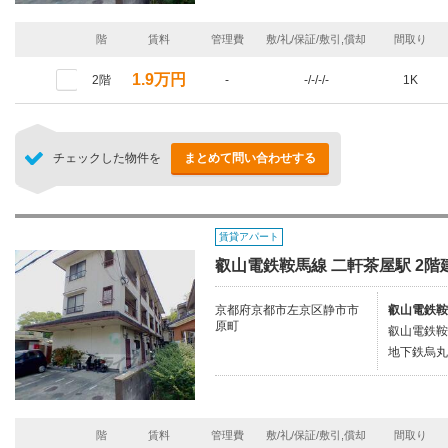
階
賃料
管理費
敷/礼/保証/敷引,償却
間取り
1.9万円
2階
-
-/-/-/-
1K
チェックした物件を
まとめて問い合わせする
賃貸アパート
叡山電鉄鞍馬線 二軒茶屋駅 2階建
京都府京都市左京区静市市
叡山電鉄鞍
原町
叡山電鉄鞍
地下鉄烏丸
階
賃料
管理費
敷/礼/保証/敷引,償却
間取り