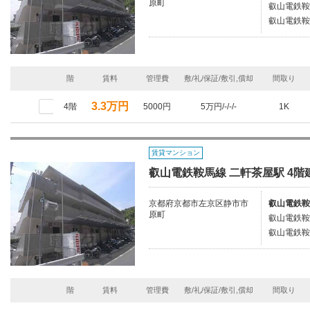
原町
叡山電鉄鞍
叡山電鉄鞍
階
賃料
管理費
敷/礼/保証/敷引,償却
間取り
3.3万円
4階
5000円
5万円/-/-/-
1K
賃貸マンション
叡山電鉄鞍馬線 二軒茶屋駅 4階建
京都府京都市左京区静市市
叡山電鉄鞍
原町
叡山電鉄鞍
叡山電鉄鞍
階
賃料
管理費
敷/礼/保証/敷引,償却
間取り