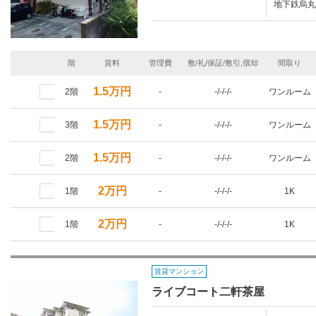
地下鉄烏丸
階
賃料
管理費
敷/礼/保証/敷引,償却
間取り
1.5万円
2階
-
-/-/-/-
ワンルーム
1.5万円
3階
-
-/-/-/-
ワンルーム
1.5万円
2階
-
-/-/-/-
ワンルーム
2万円
1階
-
-/-/-/-
1K
2万円
1階
-
-/-/-/-
1K
賃貸マンション
ライブコート二軒茶屋