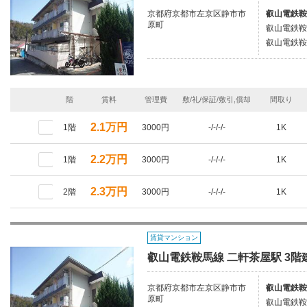
京都府京都市左京区静市市
叡山電鉄鞍
原町
叡山電鉄鞍
叡山電鉄鞍
階
賃料
管理費
敷/礼/保証/敷引,償却
間取り
2.1万円
1階
3000円
-/-/-/-
1K
2.2万円
1階
3000円
-/-/-/-
1K
2.3万円
2階
3000円
-/-/-/-
1K
賃貸マンション
叡山電鉄鞍馬線 二軒茶屋駅 3階建
京都府京都市左京区静市市
叡山電鉄鞍
原町
叡山電鉄鞍