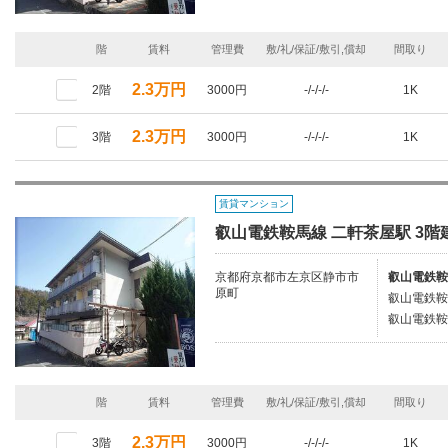
階
賃料
管理費
敷/礼/保証/敷引,償却
間取り
2.3万円
2階
3000円
-/-/-/-
1K
2.3万円
3階
3000円
-/-/-/-
1K
賃貸マンション
叡山電鉄鞍馬線 二軒茶屋駅 3階建
京都府京都市左京区静市市
叡山電鉄鞍
原町
叡山電鉄鞍
叡山電鉄鞍
階
賃料
管理費
敷/礼/保証/敷引,償却
間取り
2.3万円
3階
3000円
-/-/-/-
1K