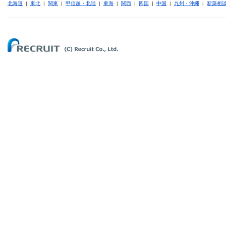
北海道
|
東北
|
関東
|
甲信越・北陸
|
東海
|
関西
|
四国
|
中国
|
九州・沖縄
|
新築相