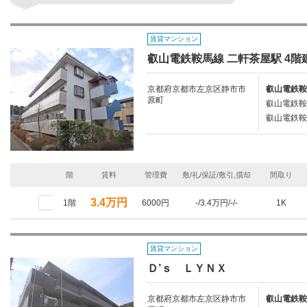
賃貸マンション
叡山電鉄鞍馬線 二軒茶屋駅 4階建
京都府京都市左京区静市市
叡山電鉄鞍
原町
叡山電鉄鞍
叡山電鉄鞍
階
賃料
管理費
敷/礼/保証/敷引,償却
間取り
3.4万円
1階
6000円
-/3.4万円/-/-
1K
賃貸マンション
Ｄ’ｓ ＬＹＮＸ
京都府京都市左京区静市市
叡山電鉄鞍