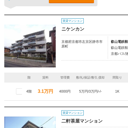
賃貸マンション
ニケンカン
京都府京都市左京区静市市
叡山電鉄鞍
原町
叡山電鉄鞍
京都バス/
階
賃料
管理費
敷/礼/保証/敷引,償却
間取り
3.1万円
4階
4000円
5万円/3万円/-/-
1K
賃貸マンション
二軒茶屋マンション