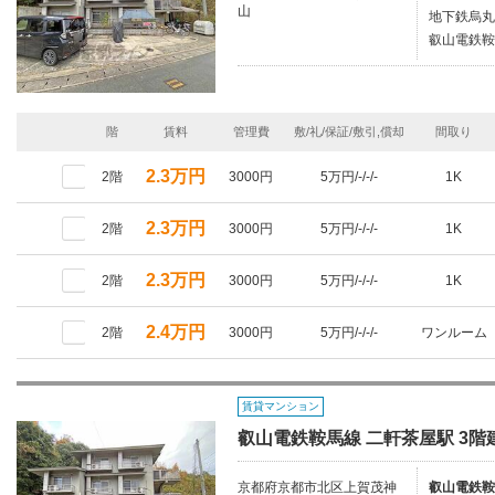
山
地下鉄烏丸
叡山電鉄鞍
階
賃料
管理費
敷/礼/保証/敷引,償却
間取り
2.3万円
2階
3000円
5万円/-/-/-
1K
2.3万円
2階
3000円
5万円/-/-/-
1K
2.3万円
2階
3000円
5万円/-/-/-
1K
2.4万円
2階
3000円
5万円/-/-/-
ワンルーム
賃貸マンション
叡山電鉄鞍馬線 二軒茶屋駅 3階建
京都府京都市北区上賀茂神
叡山電鉄鞍