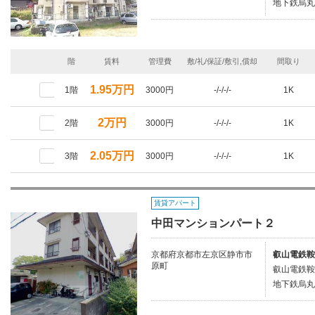
地下鉄烏丸
階
賃料
管理費
敷/礼/保証/敷引,償却
間取り
1.95万円
1階
3000円
-/-/-/-
1K
2万円
2階
3000円
-/-/-/-
1K
2.05万円
3階
3000円
-/-/-/-
1K
賃貸アパート
中田マンションパート２
京都府京都市左京区静市市
叡山電鉄鞍
原町
叡山電鉄鞍
地下鉄烏丸