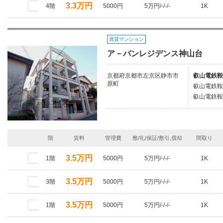
3.3万円
4階
5000円
5万円/-/-/-
1K
賃貸マンション
ア－バンレジデンス神山台
京都府京都市左京区静市市
叡山電鉄鞍
原町
叡山電鉄鞍
叡山電鉄鞍
階
賃料
管理費
敷/礼/保証/敷引,償却
間取り
3.5万円
1階
5000円
5万円/-/-/-
1K
3.5万円
3階
5000円
5万円/-/-/-
1K
3.5万円
1階
5000円
5万円/-/-/-
1K