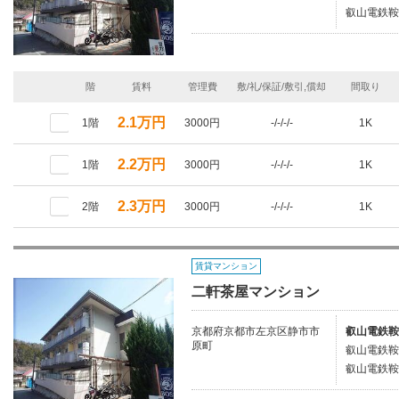
叡山電鉄鞍
階
賃料
管理費
敷/礼/保証/敷引,償却
間取り
2.1万円
1階
3000円
-/-/-/-
1K
2.2万円
1階
3000円
-/-/-/-
1K
2.3万円
2階
3000円
-/-/-/-
1K
賃貸マンション
二軒茶屋マンション
京都府京都市左京区静市市
叡山電鉄鞍
原町
叡山電鉄鞍
叡山電鉄鞍