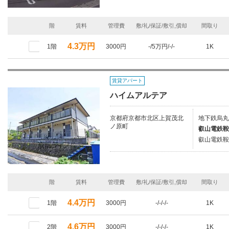
階
賃料
管理費
敷/礼/保証/敷引,償却
間取り
4.3万円
1階
3000円
-/5万円/-/-
1K
賃貸アパート
ハイムアルテア
京都府京都市北区上賀茂北
地下鉄烏丸
ノ原町
叡山電鉄鞍
叡山電鉄鞍
階
賃料
管理費
敷/礼/保証/敷引,償却
間取り
4.4万円
1階
3000円
-/-/-/-
1K
4.6万円
2階
3000円
-/-/-/-
1K