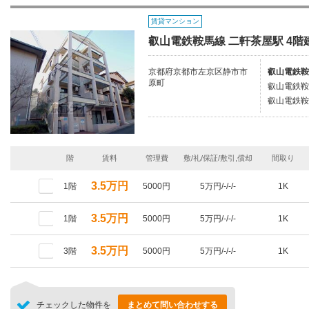
賃貸マンション
叡山電鉄鞍馬線 二軒茶屋駅 4階建
京都府京都市左京区静市市
叡山電鉄鞍
原町
叡山電鉄鞍
叡山電鉄鞍
階
賃料
管理費
敷/礼/保証/敷引,償却
間取り
3.5万円
1階
5000円
5万円/-/-/-
1K
3.5万円
1階
5000円
5万円/-/-/-
1K
3.5万円
3階
5000円
5万円/-/-/-
1K
チェックした物件を
まとめて問い合わせする