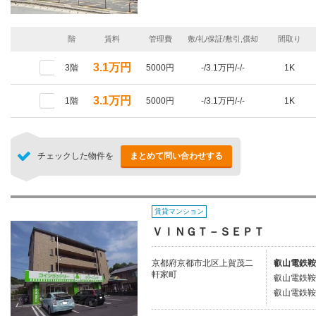
階
賃料
管理費
敷/礼/保証/敷引,償却
間取り
3.1万円
3階
5000円
-/3.1万円/-/-
1K
3.1万円
1階
5000円
-/3.1万円/-/-
1K
チェックした物件を
まとめて問い合わせする
賃貸マンション
ＶＩＮＧＴ－ＳＥＰＴ
京都府京都市北区上賀茂二
叡山電鉄鞍
軒家町
叡山電鉄鞍
叡山電鉄鞍