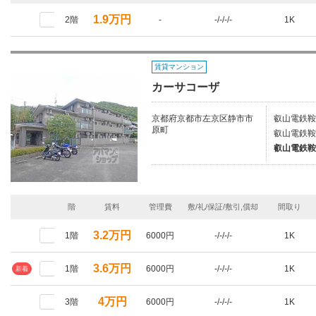
1.9万円
2階
-
-/-/-/-
1K
賃貸マンション
カーサコーザ
京都府京都市左京区静市市
叡山電鉄鞍
原町
叡山電鉄鞍
叡山電鉄鞍
階
賃料
管理費
敷/礼/保証/敷引,償却
間取り
3.2万円
1階
6000円
-/-/-/-
1K
3.6万円
1階
6000円
-/-/-/-
1K
新着
4万円
3階
6000円
-/-/-/-
1K