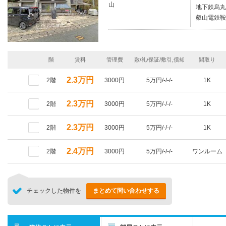
山
地下鉄烏丸
叡山電鉄鞍
階
賃料
管理費
敷/礼/保証/敷引,償却
間取り
2.3万円
2階
3000円
5万円/-/-/-
1K
2.3万円
2階
3000円
5万円/-/-/-
1K
2.3万円
2階
3000円
5万円/-/-/-
1K
2.4万円
2階
3000円
5万円/-/-/-
ワンルーム
チェックした物件を
まとめて問い合わせする