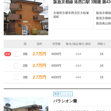
阪急京都線 洛西口駅 3階建 築4
京都府京都市西京区大枝塚
阪急京都線
原町
阪急京都線/
阪急嵐山線/
階
賃料
管理費
敷/礼/保証/敷引,償却
間取り
2.7万円
3階
4000円
-/-/-/-
1K
新着
2.7万円
2階
4000円
-/-/-/-
1K
2.7万円
3階
4000円
-/-/-/-
1K
賃貸マンション
パラシオン蘭