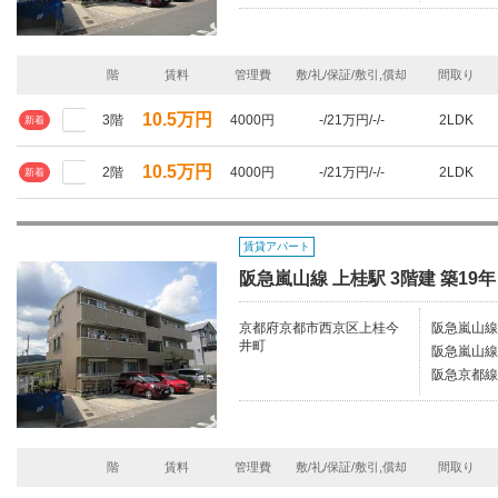
階
賃料
管理費
敷/礼/保証/敷引,償却
間取り
10.5万円
3階
4000円
-/21万円/-/-
2LDK
新着
10.5万円
2階
4000円
-/21万円/-/-
2LDK
新着
賃貸アパート
阪急嵐山線 上桂駅 3階建 築19年
京都府京都市西京区上桂今
阪急嵐山線
井町
阪急嵐山線
阪急京都線/
階
賃料
管理費
敷/礼/保証/敷引,償却
間取り