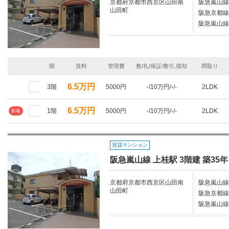
京都府京都市西京区山田南
阪急嵐山線/
山田町
阪急京都線/
阪急嵐山線
階
賃料
管理費
敷/礼/保証/敷引,償却
間取り
6.5万円
3階
5000円
-/10万円/-/-
2LDK
6.5万円
1階
5000円
-/10万円/-/-
2LDK
新着
賃貸マンション
阪急嵐山線 上桂駅 3階建 築35年
京都府京都市西京区山田南
阪急嵐山線/
山田町
阪急京都線/
阪急嵐山線