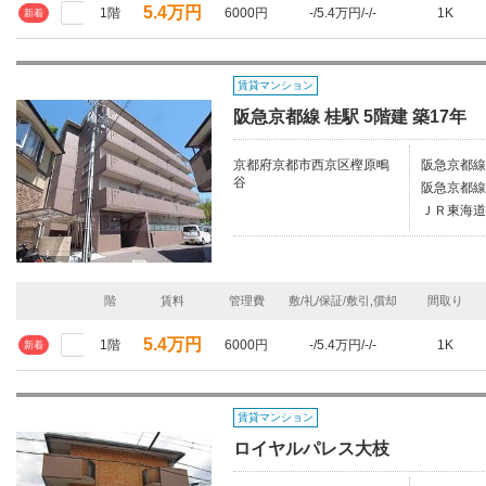
5.4万円
1階
6000円
-/5.4万円/-/-
1K
新着
賃貸マンション
阪急京都線 桂駅 5階建 築17年
京都府京都市西京区樫原鴫
阪急京都線/
谷
阪急京都線
ＪＲ東海道
階
賃料
管理費
敷/礼/保証/敷引,償却
間取り
5.4万円
1階
6000円
-/5.4万円/-/-
1K
新着
賃貸マンション
ロイヤルパレス大枝