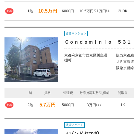
10.5万円
1階
6000円
10.5万円/21万円/-/-
2LDK
新着
賃貸マンション
Ｃｏｎｄｏｍｉｎｉｏ ５３１
京都府京都市西京区川島滑
阪急京都線
樋町
ＪＲ東海道
阪急京都線
階
賃料
管理費
敷/礼/保証/敷引,償却
間取り
5.7万円
2階
5000円
3万円/-/-/-
1K
新着
賃貸アパート
メゾンドヤマダI