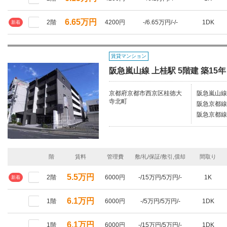
6.65万円
2階
4200円
-/6.65万円/-/-
1DK
新着
賃貸マンション
阪急嵐山線 上桂駅 5階建 築15年
京都府京都市西京区桂徳大
阪急嵐山線/
寺北町
阪急京都線/
阪急京都線
階
賃料
管理費
敷/礼/保証/敷引,償却
間取り
5.5万円
2階
6000円
-/15万円/5万円/-
1K
新着
6.1万円
1階
6000円
-/5万円/5万円/-
1DK
6.1万円
1階
6000円
-/15万円/5万円/-
1DK