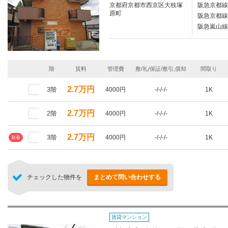
京都府京都市西京区大枝塚
阪急京都線
原町
阪急京都線/
阪急嵐山線/
階
賃料
管理費
敷/礼/保証/敷引,償却
間取り
2.7万円
3階
4000円
-/-/-/-
1K
2.7万円
2階
4000円
-/-/-/-
1K
2.7万円
3階
4000円
-/-/-/-
1K
新着
チェックした物件を
まとめて問い合わせする
賃貸マンション