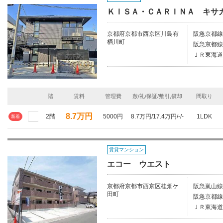
ＫＩＳＡ・ＣＡＲＩＮＡ キサ
京都府京都市西京区川島有
阪急京都線
栖川町
阪急京都線
ＪＲ東海道
階
賃料
管理費
敷/礼/保証/敷引,償却
間取り
8.7万円
2階
5000円
8.7万円/17.4万円/-/-
1LDK
新着
賃貸マンション
エコー ウエスト
京都府京都市西京区桂畑ケ
阪急嵐山線/
田町
阪急京都線/
ＪＲ東海道