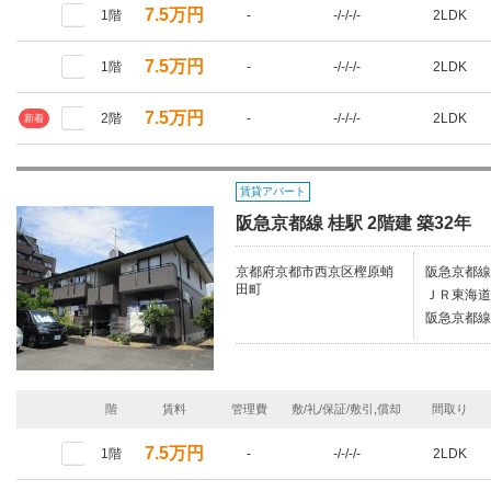
7.5万円
1階
-
-/-/-/-
2LDK
7.5万円
1階
-
-/-/-/-
2LDK
7.5万円
2階
-
-/-/-/-
2LDK
新着
賃貸アパート
阪急京都線 桂駅 2階建 築32年
京都府京都市西京区樫原蛸
阪急京都線/
田町
ＪＲ東海道
阪急京都線
階
賃料
管理費
敷/礼/保証/敷引,償却
間取り
7.5万円
1階
-
-/-/-/-
2LDK