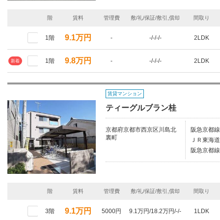
階
賃料
管理費
敷/礼/保証/敷引,償却
間取り
9.1万円
1階
-
-/-/-/-
2LDK
9.8万円
1階
-
-/-/-/-
2LDK
新着
賃貸マンション
ティーグルブラン桂
京都府京都市西京区川島北
阪急京都線
裏町
ＪＲ東海道
阪急京都線
階
賃料
管理費
敷/礼/保証/敷引,償却
間取り
9.1万円
3階
5000円
9.1万円/18.2万円/-/-
1LDK