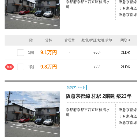
京都府京都市西京区桂清水
阪急京都線/
町
ＪＲ東海道
阪急京都線
階
賃料
管理費
敷/礼/保証/敷引,償却
間取り
9.1万円
1階
-
-/-/-/-
2LDK
9.8万円
1階
-
-/-/-/-
2LDK
新着
賃貸アパート
阪急京都線 桂駅 2階建 築23年
京都府京都市西京区桂清水
阪急京都線/
町
ＪＲ東海道
阪急京都線