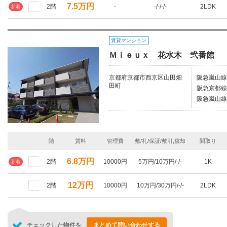
7.5万円
2階
-
-/-/-/-
2LDK
新着
賃貸マンション
Ｍｉｅｕｘ 花水木 弐番館
京都府京都市西京区山田畑
阪急嵐山線
田町
阪急京都線/
阪急嵐山線
階
賃料
管理費
敷/礼/保証/敷引,償却
間取り
6.8万円
2階
10000円
5万円/10万円/-/-
1K
新着
12万円
2階
10000円
10万円/30万円/-/-
2LDK
チェックした物件を
まとめて問い合わせする