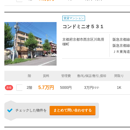
賃貸マンション
コンドミニオ５３１
京都府京都市西京区川島滑
阪急京都線
樋町
阪急京都線
ＪＲ東海道
階
賃料
管理費
敷/礼/保証/敷引,償却
間取り
5.7万円
2階
5000円
3万円/-/-/-
1K
新着
チェックした物件を
まとめて問い合わせする