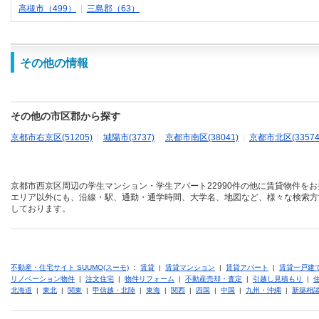
高槻市（499）
|
三島郡（63）
その他の情報
その他の市区郡から探す
京都市右京区(51205)
|
城陽市(3737)
|
京都市南区(38041)
|
京都市北区(33574
京都市西京区周辺の学生マンション・学生アパート22990件の他に賃貸物件を
エリア以外にも、沿線・駅、通勤・通学時間、大学名、地図など、様々な検索方
しております。
不動産・住宅サイト SUUMO(スーモ)
：
賃貸
|
賃貸マンション
|
賃貸アパート
|
賃貸一戸建
リノベーション物件
|
注文住宅
|
物件リフォーム
|
不動産売却・査定
|
引越し見積もり
|
北海道
|
東北
|
関東
|
甲信越・北陸
|
東海
|
関西
|
四国
|
中国
|
九州・沖縄
|
新築相