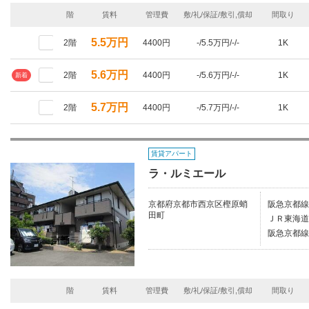
階
賃料
管理費
敷/礼/保証/敷引,償却
間取り
5.5万円
2階
4400円
-/5.5万円/-/-
1K
5.6万円
2階
4400円
-/5.6万円/-/-
1K
新着
5.7万円
2階
4400円
-/5.7万円/-/-
1K
賃貸アパート
ラ・ルミエール
京都府京都市西京区樫原蛸
阪急京都線/
田町
ＪＲ東海道
阪急京都線
階
賃料
管理費
敷/礼/保証/敷引,償却
間取り