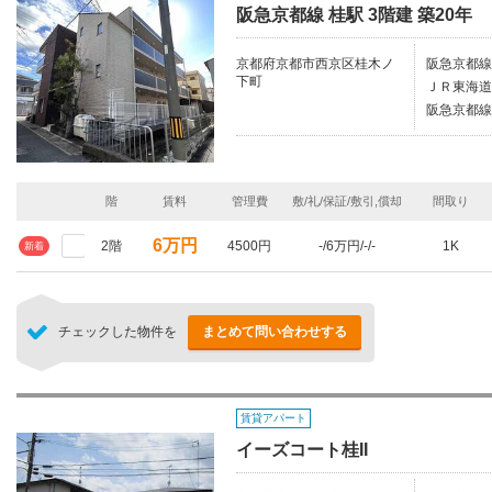
阪急京都線 桂駅 3階建 築20年
京都府京都市西京区桂木ノ
阪急京都線
下町
ＪＲ東海道
阪急京都線
階
賃料
管理費
敷/礼/保証/敷引,償却
間取り
6万円
2階
4500円
-/6万円/-/-
1K
新着
チェックした物件を
まとめて問い合わせする
賃貸アパート
イーズコート桂II