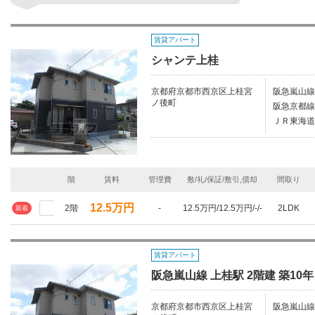
賃貸アパート
シャンテ上桂
京都府京都市西京区上桂宮
阪急嵐山線
ノ後町
阪急京都線/
ＪＲ東海道
階
賃料
管理費
敷/礼/保証/敷引,償却
間取り
12.5万円
2階
-
12.5万円/12.5万円/-/-
2LDK
新着
賃貸アパート
阪急嵐山線 上桂駅 2階建 築10年
京都府京都市西京区上桂宮
阪急嵐山線