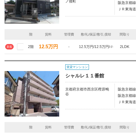
ノ後町
阪急京都線/
ＪＲ東海道
階
賃料
管理費
敷/礼/保証/敷引,償却
間取り
12.5万円
2階
-
12.5万円/12.5万円/-/-
2LDK
新着
賃貸マンション
シャルレ１１番館
京都府京都市西京区樫原鴫
阪急京都線/
谷
阪急京都線
ＪＲ東海道
階
賃料
管理費
敷/礼/保証/敷引,償却
間取り