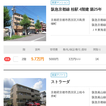
賃貸マンション
阪急京都線 桂駅 4階建 築25年
京都府京都市西京区川島滑
阪急京都線
樋町
阪急京都線
ＪＲ東海道
階
賃料
管理費
敷/礼/保証/敷引,償却
間取り
5.7万円
2階
5000円
3万円/-/-/-
1K
新着
賃貸アパート
ストラーダ
京都府京都市西京区上桂今
阪急嵐山線
井町
阪急嵐山線
阪急京都線/