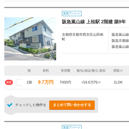
賃貸アパート
阪急嵐山線 上桂駅 2階建 築9年
京都府京都市西京区山田南
阪急嵐山線/
町
阪急京都線/
阪急嵐山線
階
賃料
管理費
敷/礼/保証/敷引,償却
間取り
9.7万円
1階
7000円
-/18.6万円/-/-
2LDK
新着
チェックした物件を
まとめて問い合わせする
賃貸アパート