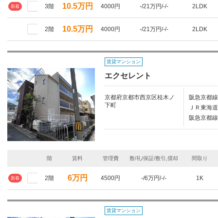
10.5万円
3階
4000円
-/21万円/-/-
2LDK
新着
10.5万円
2階
4000円
-/21万円/-/-
2LDK
賃貸マンション
エクセレント
京都府京都市西京区桂木ノ
阪急京都線
下町
ＪＲ東海道
阪急京都線
階
賃料
管理費
敷/礼/保証/敷引,償却
間取り
6万円
2階
4500円
-/6万円/-/-
1K
新着
賃貸マンション