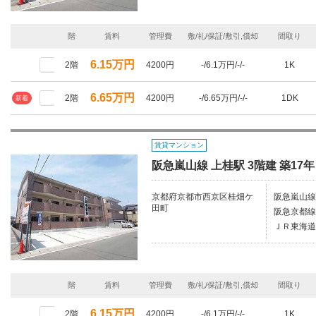
階
賃料
管理費
敷/礼/保証/敷引,償却
間取り
6.15万円
2階
4200円
-/6.1万円/-/-
1K
6.65万円
2階
4200円
-/6.65万円/-/-
1DK
新着
賃貸マンション
阪急嵐山線 上桂駅 3階建 築17年
京都府京都市西京区桂畑ケ
阪急嵐山線/
田町
阪急京都線/
ＪＲ東海道
階
賃料
管理費
敷/礼/保証/敷引,償却
間取り
6.15万円
2階
4200円
-/6.1万円/-/-
1K