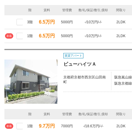
階
賃料
管理費
敷/礼/保証/敷引,償却
間取り
6.5万円
3階
5000円
-/10万円/-/-
2LDK
6.5万円
1階
5000円
-/10万円/-/-
2LDK
新着
賃貸アパート
ビューハイツＡ
京都府京都市西京区山田南
阪急嵐山線/
町
阪急京都線/
階
賃料
管理費
敷/礼/保証/敷引,償却
間取り
9.7万円
1階
7000円
-/18.6万円/-/-
2LDK
新着