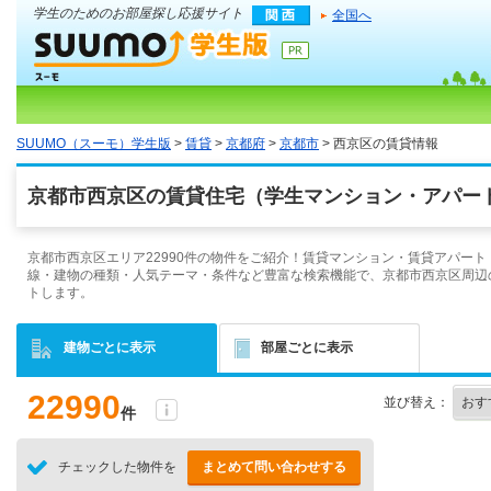
学生のためのお部屋探し応援サイト
全国へ
SUUMO（スーモ）学生版
>
賃貸
>
京都府
>
京都市
> 西京区の賃貸情報
京都市西京区の賃貸住宅（学生マンション・アパート
京都市西京区エリア22990件の物件をご紹介！賃貸マンション・賃貸アパー
線・建物の種類・人気テーマ・条件など豊富な検索機能で、京都市西京区周辺
トします。
建物ごとに表示
部屋ごとに表示
22990
並び替え：
件
チェックした物件を
まとめて問い合わせする