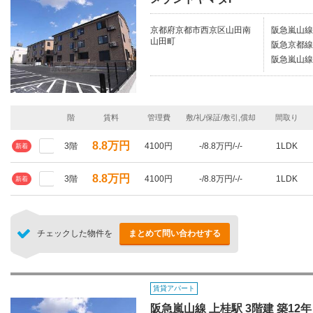
京都府京都市西京区山田南
阪急嵐山線/
山田町
阪急京都線/
阪急嵐山線
階
賃料
管理費
敷/礼/保証/敷引,償却
間取り
8.8万円
3階
4100円
-/8.8万円/-/-
1LDK
新着
8.8万円
3階
4100円
-/8.8万円/-/-
1LDK
新着
チェックした物件を
まとめて問い合わせする
賃貸アパート
阪急嵐山線 上桂駅 3階建 築12年