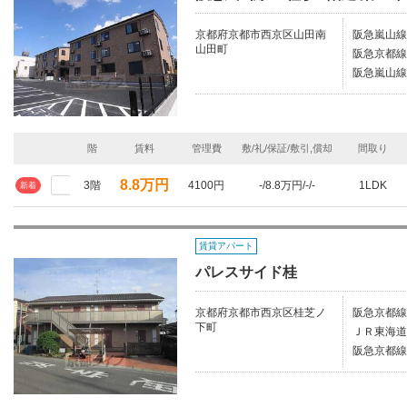
京都府京都市西京区山田南
阪急嵐山線/
山田町
阪急京都線/
阪急嵐山線
階
賃料
管理費
敷/礼/保証/敷引,償却
間取り
8.8万円
3階
4100円
-/8.8万円/-/-
1LDK
新着
賃貸アパート
パレスサイド桂
京都府京都市西京区桂芝ノ
阪急京都線
下町
ＪＲ東海道
阪急京都線