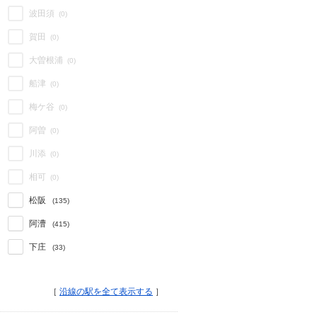
波田須
(0)
賀田
(0)
大曽根浦
(0)
船津
(0)
梅ケ谷
(0)
阿曽
(0)
川添
(0)
相可
(0)
松阪
(135)
阿漕
(415)
下庄
(33)
［
沿線の駅を全て表示する
］