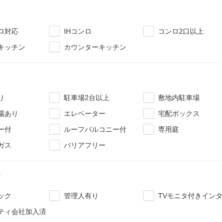
ロ対応
IHコンロ
コンロ2口以上
キッチン
カウンターキッチン
り
駐車場2台以上
敷地内駐車場
場あり
エレベーター
宅配ボックス
ー付
ルーフバルコニー付
専用庭
ガス
バリアフリー
ィ
ック
管理人有り
TVモニタ付きイン
ティ会社加入済