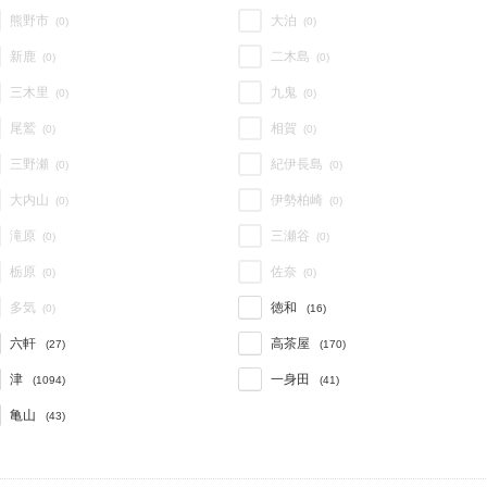
熊野市
大泊
(0)
(0)
新鹿
二木島
(0)
(0)
三木里
九鬼
(0)
(0)
尾鷲
相賀
(0)
(0)
三野瀬
紀伊長島
(0)
(0)
大内山
伊勢柏崎
(0)
(0)
滝原
三瀬谷
(0)
(0)
栃原
佐奈
(0)
(0)
多気
徳和
(0)
(16)
六軒
高茶屋
(27)
(170)
津
一身田
(1094)
(41)
亀山
(43)