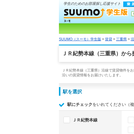
学生のためのお部屋探し応援サイト
SUUMO（スーモ）学生版
>
賃貸
>
三重県
>
ＪＲ紀勢本線（三重県）から
ＪＲ紀勢本線（三重県）沿線で賃貸物件をお探
沿いの賃貸情報をお届けいたします。
駅を選択
駅にチェック
をいれてください（
ＪＲ紀勢本線