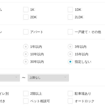
ム
1K
1DK
2DK
2LDK
ン
アパート
一戸建て・その他
1年以内
3年以内
10年以内
15年以内
30年以内
指定しない
〜
イレ別
2階以上
駐車場あり
付き
ペット相談可
オートロック