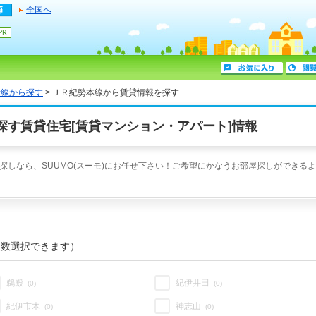
全国へ
沿線から探す
> ＪＲ紀勢本線から賃貸情報を探す
探す賃貸住宅[賃貸マンション・アパート]情報
しなら、SUUMO(スーモ)にお任せ下さい！ご希望にかなうお部屋探しができるよ
複数選択できます）
鵜殿
紀伊井田
(0)
(0)
紀伊市木
神志山
(0)
(0)