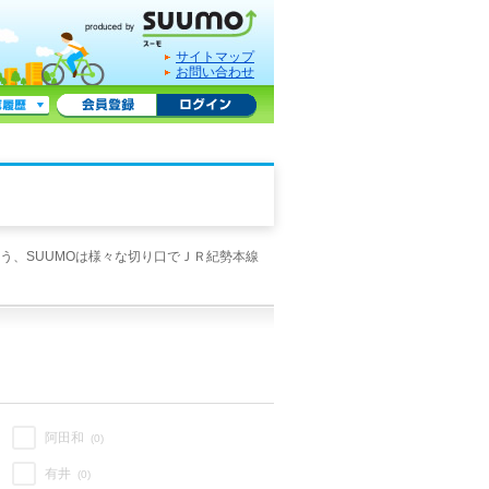
サイトマップ
お問い合わせ
う、SUUMOは様々な切り口でＪＲ紀勢本線
阿田和
(0)
有井
(0)