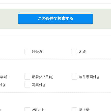
この条件で検索する
鉄骨系
木造
着物件
新着(2-7日前)
物件動画付き
付き
写真付き
件
2階以上
最上階