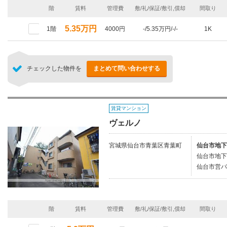
階
賃料
管理費
敷/礼/保証/敷引,償却
間取り
5.35万円
1階
4000円
-/5.35万円/-/-
1K
チェックした物件を
まとめて問い合わせする
賃貸マンション
ヴェルノ
宮城県仙台市青葉区青葉町
仙台市地下
仙台市地下
仙台市営バ
階
賃料
管理費
敷/礼/保証/敷引,償却
間取り