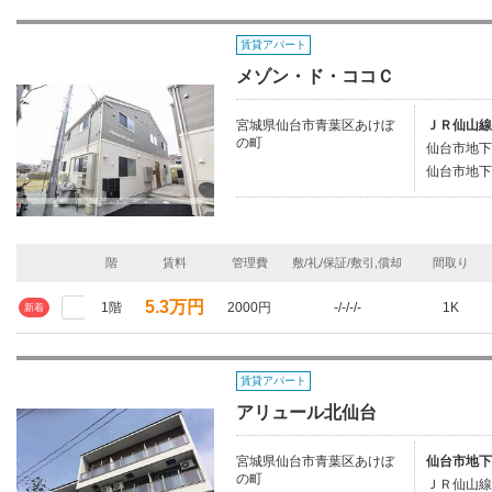
賃貸アパート
メゾン・ド・ココＣ
宮城県仙台市青葉区あけぼ
ＪＲ仙山線
の町
仙台市地下
仙台市地下
階
賃料
管理費
敷/礼/保証/敷引,償却
間取り
5.3万円
1階
2000円
-/-/-/-
1K
新着
賃貸アパート
アリュール北仙台
宮城県仙台市青葉区あけぼ
仙台市地下
の町
ＪＲ仙山線