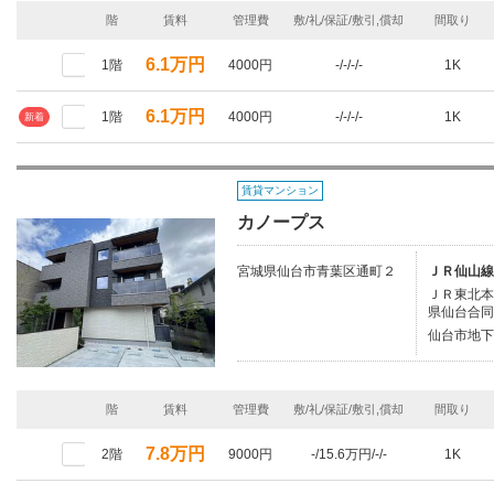
階
賃料
管理費
敷/礼/保証/敷引,償却
間取り
6.1万円
1階
4000円
-/-/-/-
1K
6.1万円
1階
4000円
-/-/-/-
1K
新着
賃貸マンション
カノープス
宮城県仙台市青葉区通町２
ＪＲ仙山線
ＪＲ東北本線
県仙台合同
仙台市地下
階
賃料
管理費
敷/礼/保証/敷引,償却
間取り
7.8万円
2階
9000円
-/15.6万円/-/-
1K