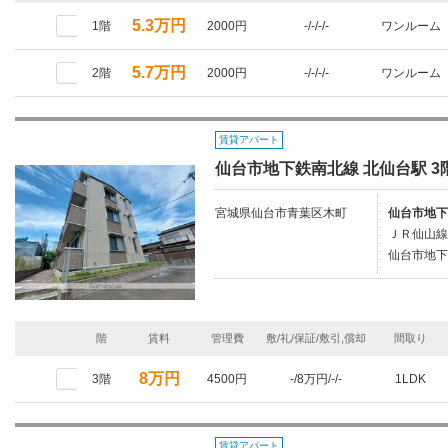
5.3万円
1階
2000円
-/-/-/-
ワンルーム
5.7万円
2階
2000円
-/-/-/-
ワンルーム
賃貸アパート
仙台市地下鉄南北線 北仙台駅 3階
宮城県仙台市青葉区木町
仙台市地下
ＪＲ仙山線/
仙台市地下
階
賃料
管理費
敷/礼/保証/敷引,償却
間取り
8万円
3階
4500円
-/8万円/-/-
1LDK
賃貸アパート