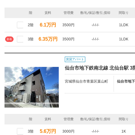
階
賃料
管理費
敷/礼/保証/敷引,償却
間取り
6.1万円
2階
3500円
-/-/-/-
1LDK
6.35万円
3階
3500円
-/-/-/-
1LDK
新着
賃貸アパート
仙台市地下鉄南北線 北仙台駅 3
宮城県仙台市青葉区葉山町
仙台市地下
階
賃料
管理費
敷/礼/保証/敷引,償却
間取り
5.6万円
3階
3000円
-/-/-/-
1K