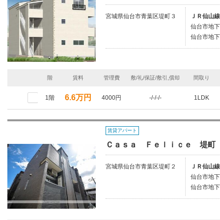
宮城県仙台市青葉区堤町３
ＪＲ仙山線
仙台市地下
仙台市地下
階
賃料
管理費
敷/礼/保証/敷引,償却
間取り
6.6万円
1階
4000円
-/-/-/-
1LDK
賃貸アパート
Ｃａｓａ Ｆｅｌｉｃｅ 堤町
宮城県仙台市青葉区堤町２
ＪＲ仙山線
仙台市地下
仙台市地下