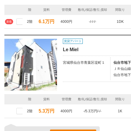
階
賃料
管理費
敷/礼/保証/敷引,償却
間取り
6.1万円
2階
4000円
-/-/-/-
1DK
新着
賃貸アパート
Le Miel
宮城県仙台市青葉区堤町１
仙台市地下
ＪＲ仙山線
仙台市地下
階
賃料
管理費
敷/礼/保証/敷引,償却
間取り
5.3万円
2階
4000円
-/5.3万円/-/-
1K