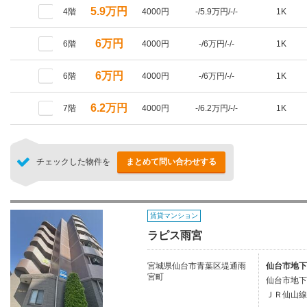
5.9万円
4階
4000円
-/5.9万円/-/-
1K
6万円
6階
4000円
-/6万円/-/-
1K
6万円
6階
4000円
-/6万円/-/-
1K
6.2万円
7階
4000円
-/6.2万円/-/-
1K
チェックした物件を
まとめて問い合わせする
賃貸マンション
ラピス雨宮
宮城県仙台市青葉区堤通雨
仙台市地下
宮町
仙台市地下
ＪＲ仙山線/