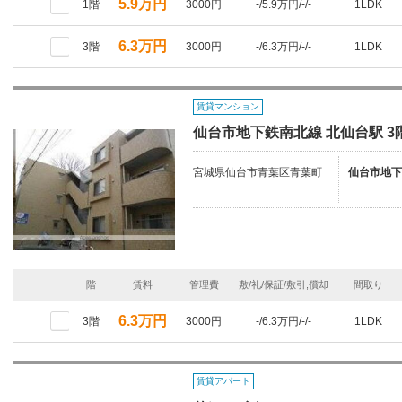
5.9万円
1階
3000円
-/5.9万円/-/-
1LDK
6.3万円
3階
3000円
-/6.3万円/-/-
1LDK
賃貸マンション
仙台市地下鉄南北線 北仙台駅 3階
宮城県仙台市青葉区青葉町
仙台市地下
階
賃料
管理費
敷/礼/保証/敷引,償却
間取り
6.3万円
3階
3000円
-/6.3万円/-/-
1LDK
賃貸アパート