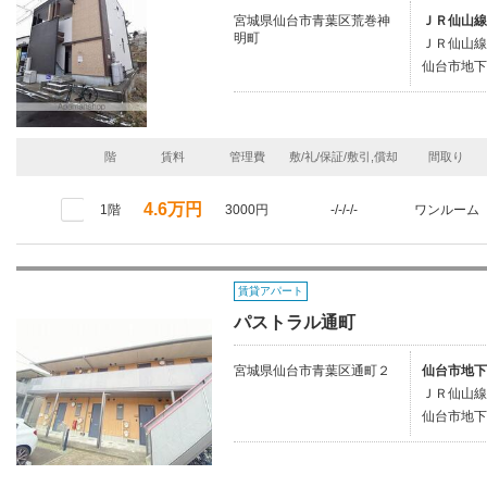
宮城県仙台市青葉区荒巻神
ＪＲ仙山線
明町
ＪＲ仙山線/
仙台市地下
階
賃料
管理費
敷/礼/保証/敷引,償却
間取り
4.6万円
1階
3000円
-/-/-/-
ワンルーム
賃貸アパート
パストラル通町
宮城県仙台市青葉区通町２
仙台市地下
ＪＲ仙山線
仙台市地下