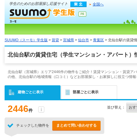
学生のためのお部屋探し応援サイト
全国へ
SUUMO（スーモ）学生版
>
賃貸
>
宮城県
>
仙台市
>
青葉区
> 北仙台駅の賃貸
北仙台駅の賃貸住宅（学生マンション・アパート）情
北仙台駅（宮城県）エリア2446件の物件をご紹介！賃貸マンション・賃貸ア
の他、北仙台駅の地域情報（口コミ）などお部屋探し・お家探しに役立つ情報
建物ごとに表示
部屋ごとに表示
2446
並び替え：
件
チェックした物件を
まとめて問い合わせする