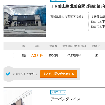
ＪＲ仙山線 北仙台駅 2階建 築3
宮城県仙台市青葉区堤町３
ＪＲ仙山線
仙台市地下
仙台市地下
階
賃料
管理費
敷/礼/保証/敷引,償却
間取り
7.3万円
2階
3500円
-/7.3万円/-/-
1K
チェックした物件を
まとめて問い合わせする
賃貸アパート
アーバングレイス