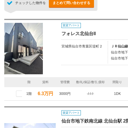
チェックした物件を
まとめて問い合わせする
賃貸アパート
フォレス北仙台II
宮城県仙台市青葉区堤町２
ＪＲ仙山線
仙台市地下
仙台市地下
階
賃料
管理費
敷/礼/保証/敷引,償却
間取り
6.3万円
1階
3000円
-/-/-/-
1DK
賃貸アパート
仙台市地下鉄南北線 北仙台駅 2階