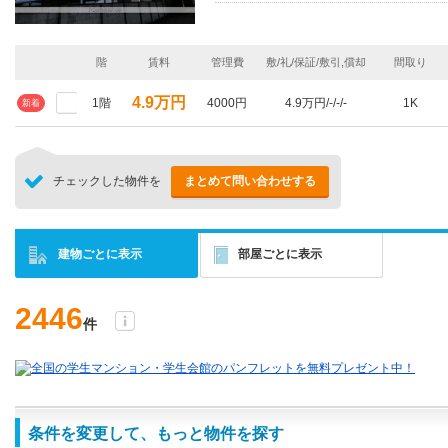
階
賃料
管理費
敷/礼/保証/敷引,償却
間取り
4.9万円
1階
4000円
4.9万円/-/-/-
1K
新着
チェックした物件を
まとめて問い合わせする
建物ごとに表示
部屋ごとに表示
2446
件
条件を変更して、もっと物件を探す