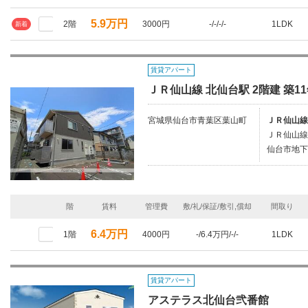
5.9万円
2階
3000円
-/-/-/-
1LDK
新着
賃貸アパート
ＪＲ仙山線 北仙台駅 2階建 築1
宮城県仙台市青葉区葉山町
ＪＲ仙山線
ＪＲ仙山線/
仙台市地下
階
賃料
管理費
敷/礼/保証/敷引,償却
間取り
6.4万円
1階
4000円
-/6.4万円/-/-
1LDK
賃貸アパート
アステラス北仙台弐番館