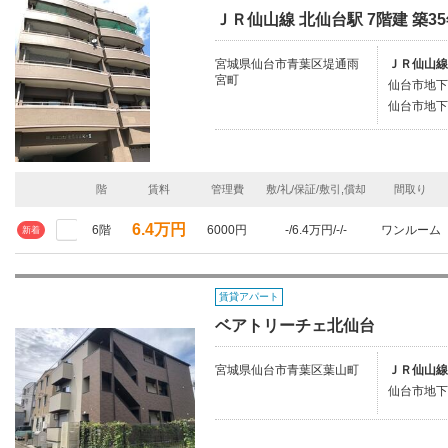
ＪＲ仙山線 北仙台駅 7階建 築3
宮城県仙台市青葉区堤通雨
ＪＲ仙山線
宮町
仙台市地下
仙台市地下
階
賃料
管理費
敷/礼/保証/敷引,償却
間取り
6.4万円
6階
6000円
-/6.4万円/-/-
ワンルーム
新着
賃貸アパート
ベアトリーチェ北仙台
宮城県仙台市青葉区葉山町
ＪＲ仙山線
仙台市地下