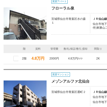
賃貸アパート
フローラル泉
宮城県仙台市青葉区水の森
ＪＲ仙山線
１
仙台市地下
停)東勝山
階
賃料
管理費
敷/礼/保証/敷引,償却
間取り
4.8万円
2階
2000円
4.8万円/-/-/-
2K
賃貸マンション
メゾンアルファ北仙台
宮城県仙台市青葉区通町２
ＪＲ仙山線
仙台市地下
仙台市地下