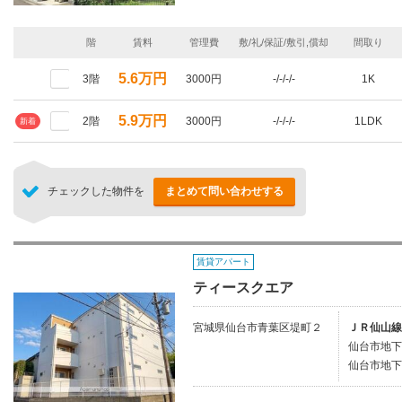
階
賃料
管理費
敷/礼/保証/敷引,償却
間取り
5.6万円
3階
3000円
-/-/-/-
1K
5.9万円
2階
3000円
-/-/-/-
1LDK
新着
チェックした物件を
まとめて問い合わせする
賃貸アパート
ティースクエア
宮城県仙台市青葉区堤町２
ＪＲ仙山線
仙台市地下
仙台市地下