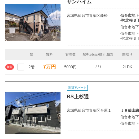
サンハイム
宮城県仙台市青葉区藤松
仙台市地下
停)北根３丁
仙台市地下
仙台市地下
停)北根３丁
階
賃料
管理費
敷/礼/保証/敷引,償却
間取り
7万円
2階
5000円
-/-/-/-
2LDK
新着
賃貸アパート
RS上杉通
宮城県仙台市青葉区台原１
ＪＲ仙山線
仙台市地下
仙台市地下