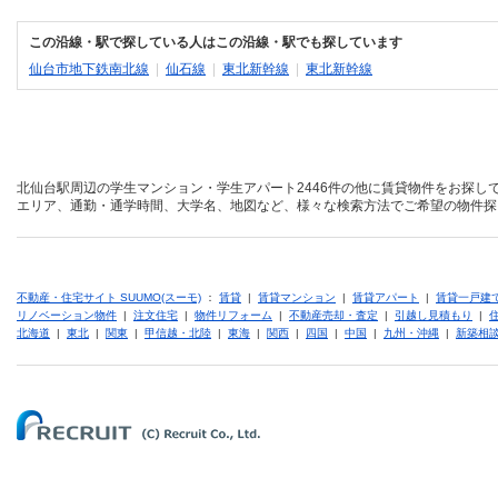
この沿線・駅で探している人はこの沿線・駅でも探しています
仙台市地下鉄南北線
|
仙石線
|
東北新幹線
|
東北新幹線
北仙台駅周辺の学生マンション・学生アパート2446件の他に賃貸物件をお探し
エリア、通勤・通学時間、大学名、地図など、様々な検索方法でご希望の物件探
不動産・住宅サイト SUUMO(スーモ)
：
賃貸
|
賃貸マンション
|
賃貸アパート
|
賃貸一戸建
リノベーション物件
|
注文住宅
|
物件リフォーム
|
不動産売却・査定
|
引越し見積もり
|
北海道
|
東北
|
関東
|
甲信越・北陸
|
東海
|
関西
|
四国
|
中国
|
九州・沖縄
|
新築相