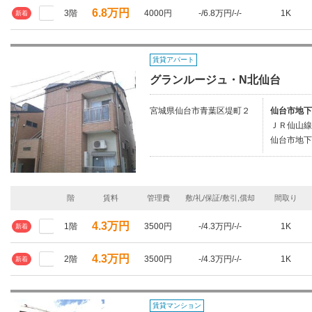
6.8万円
3階
4000円
-/6.8万円/-/-
1K
新着
賃貸アパート
グランルージュ・N北仙台
宮城県仙台市青葉区堤町２
仙台市地下
ＪＲ仙山線
仙台市地下
階
賃料
管理費
敷/礼/保証/敷引,償却
間取り
4.3万円
1階
3500円
-/4.3万円/-/-
1K
新着
4.3万円
2階
3500円
-/4.3万円/-/-
1K
新着
賃貸マンション