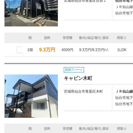
宮城県仙台市青葉区台原１
仙台市地下
ＪＲ仙山線
仙台市地下
階
賃料
管理費
敷/礼/保証/敷引,償却
間取り
9.3万円
1階
4000円
9.3万円/9.3万円/-/-
1LDK
賃貸アパート
キャビン木町
宮城県仙台市青葉区木町
ＪＲ仙山線
仙台市地下
仙台市地下
階
賃料
管理費
敷/礼/保証/敷引,償却
間取り