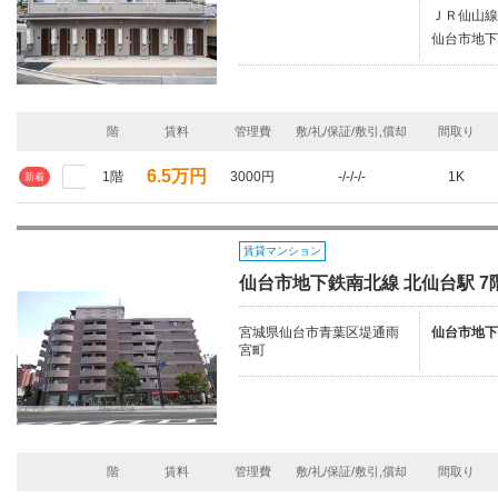
ＪＲ仙山線
仙台市地下
階
賃料
管理費
敷/礼/保証/敷引,償却
間取り
6.5万円
1階
3000円
-/-/-/-
1K
新着
賃貸マンション
仙台市地下鉄南北線 北仙台駅 7階
宮城県仙台市青葉区堤通雨
仙台市地下
宮町
階
賃料
管理費
敷/礼/保証/敷引,償却
間取り