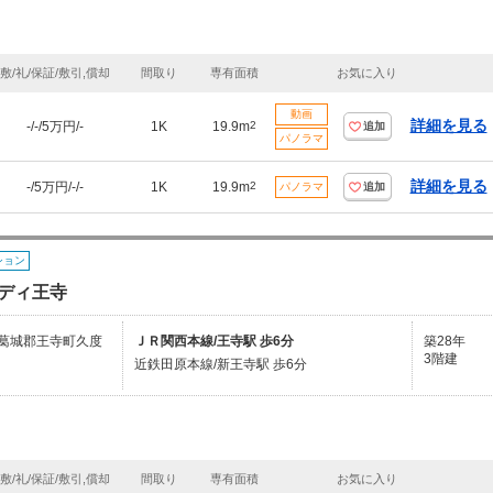
敷/礼/保証/敷引,償却
間取り
専有面積
お気に入り
動画
詳細を見る
-/-/5万円/-
1K
19.9m
2
追加
パノラマ
詳細を見る
-/5万円/-/-
1K
19.9m
2
パノラマ
追加
ション
ディ王寺
葛城郡王寺町久度
ＪＲ関西本線/王寺駅 歩6分
築28年
3階建
近鉄田原本線/新王寺駅 歩6分
敷/礼/保証/敷引,償却
間取り
専有面積
お気に入り