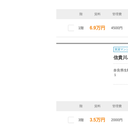
階
賃料
管理費
6.9万円
1階
4500円
賃貸マン
信貴川
奈良県生
１
階
賃料
管理費
3.5万円
3階
2000円