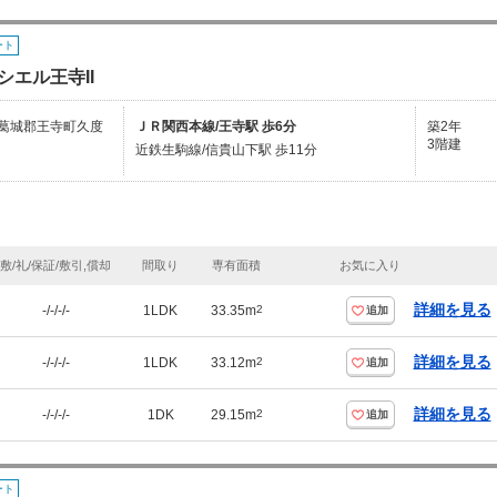
ート
シエル王寺II
葛城郡王寺町久度
ＪＲ関西本線/王寺駅 歩6分
築2年
3階建
近鉄生駒線/信貴山下駅 歩11分
敷/礼/保証/敷引,償却
間取り
専有面積
お気に入り
詳細を見る
-/-/-/-
1LDK
33.35m
2
追加
詳細を見る
-/-/-/-
1LDK
33.12m
2
追加
詳細を見る
-/-/-/-
1DK
29.15m
2
追加
ート