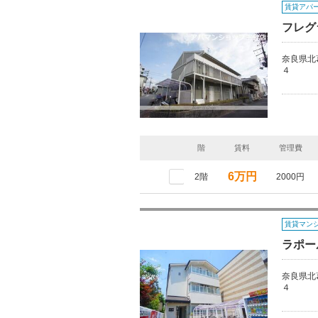
賃貸アパ
フレグ
奈良県北
４
階
賃料
管理費
6万円
2階
2000円
賃貸マン
ラポール
奈良県北
４