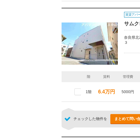
賃貸アパ
サムク
奈良県北
３
階
賃料
管理費
6.4万円
1階
5000円
チェックした物件を
まとめて問い