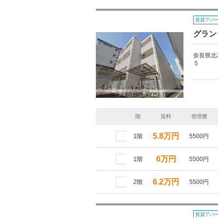
賃貸アパ
グラン
奈良県北
５
階
賃料
管理費
5.8万円
1階
5500円
6万円
1階
5500円
6.2万円
2階
5500円
賃貸アパ