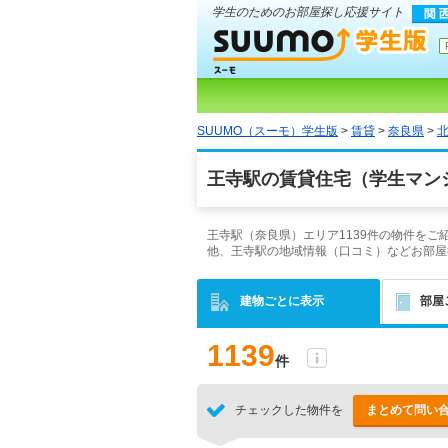
学生のためのお部屋探し応援サイト
SUUMO（スーモ）学生版
>
賃貸
>
奈良県
>
王寺駅の賃貸住宅（学生マン
王寺駅（奈良県）エリア1139件の物件を
他、王寺駅の地域情報（口コミ）などお部屋
建物ごとに表示
部屋
1139
件
チェックした物件を
まとめて問い