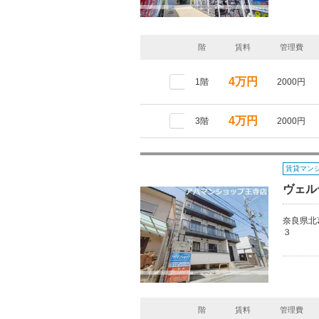
階
賃料
管理費
4万円
1階
2000円
4万円
3階
2000円
賃貸マン
ヴェル
奈良県北
３
階
賃料
管理費