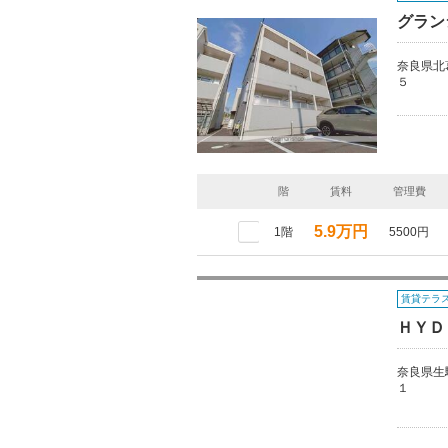
グラン
奈良県北
５
階
賃料
管理費
5.9万円
1階
5500円
賃貸テラ
ＨＹＤ
奈良県生
１