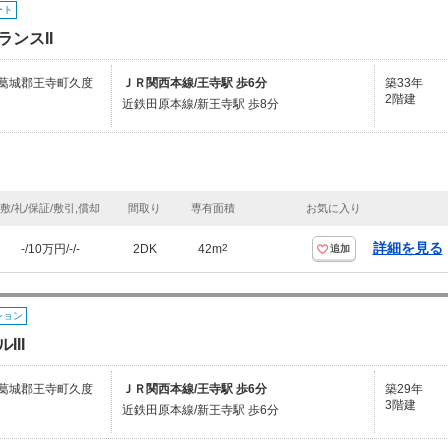
ート
ランスII
葛城郡王寺町久度
ＪＲ関西本線/王寺駅 歩6分
築33年
2階建
近鉄田原本線/新王寺駅 歩8分
敷/礼/保証/敷引,償却
間取り
専有面積
お気に入り
詳細を見る
-/10万円/-/-
2DK
42m
2
追加
ション
III
葛城郡王寺町久度
ＪＲ関西本線/王寺駅 歩6分
築29年
3階建
近鉄田原本線/新王寺駅 歩6分