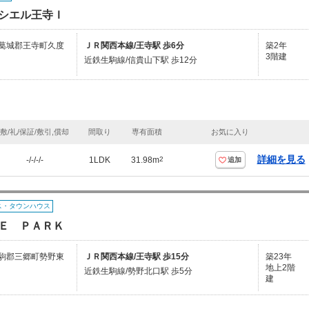
シエル王寺Ｉ
葛城郡王寺町久度
ＪＲ関西本線/王寺駅 歩6分
築2年
3階建
近鉄生駒線/信貴山下駅 歩12分
敷/礼/保証/敷引,償却
間取り
専有面積
お気に入り
詳細を見る
-/-/-/-
1LDK
31.98m
2
追加
ス・タウンハウス
Ｅ ＰＡＲＫ
駒郡三郷町勢野東
ＪＲ関西本線/王寺駅 歩15分
築23年
地上2階
近鉄生駒線/勢野北口駅 歩5分
建