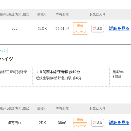
敷/礼/保証/敷引,償却
間取り
専有面積
お気に入り
動画
詳細を見る
-/-/-/-
2LDK
66.01m
2
追加
パノラマ
ション
ハイツ
駒郡三郷町勢野東
ＪＲ関西本線/王寺駅 歩10分
築42年
3階建
近鉄生駒線/勢野北口駅 歩6分
敷/礼/保証/敷引,償却
間取り
専有面積
お気に入り
動画
詳細を見る
-/5万円/-/-
2DK
38m
2
追加
パノラマ