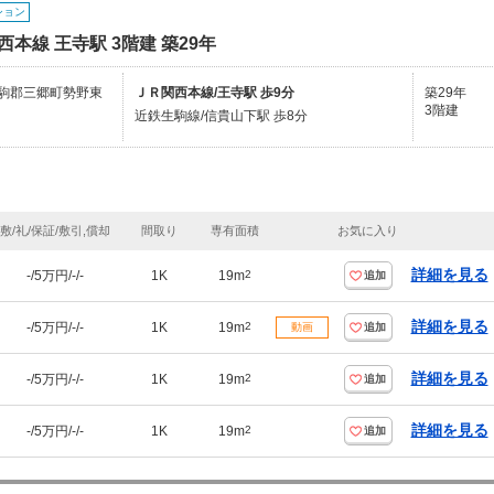
ション
西本線 王寺駅 3階建 築29年
駒郡三郷町勢野東
ＪＲ関西本線/王寺駅 歩9分
築29年
3階建
近鉄生駒線/信貴山下駅 歩8分
敷/礼/保証/敷引,償却
間取り
専有面積
お気に入り
詳細を見る
-/5万円/-/-
1K
19m
2
追加
詳細を見る
-/5万円/-/-
1K
19m
2
動画
追加
詳細を見る
-/5万円/-/-
1K
19m
2
追加
詳細を見る
-/5万円/-/-
1K
19m
2
追加