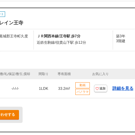
ート
レイン王寺
葛城郡王寺町久度
ＪＲ関西本線/王寺駅 歩7分
築3年
3階建
近鉄生駒線/信貴山下駅 歩12分
敷/礼/保証/敷引,償却
間取り
専有面積
お気に入り
動画
詳細を見る
-/-/-/-
1LDK
33.2m
2
追加
パノラマ
合わせする