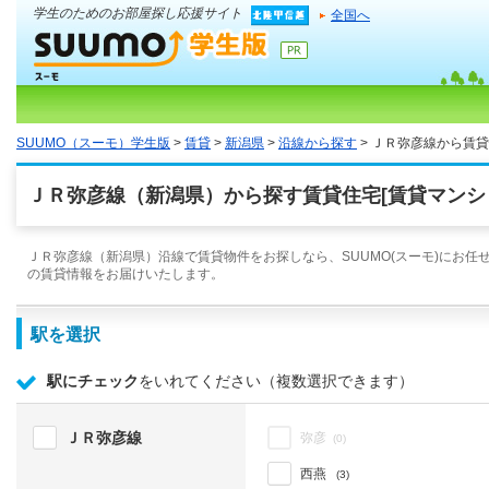
学生のためのお部屋探し応援サイト
全国へ
SUUMO（スーモ）学生版
>
賃貸
>
新潟県
>
沿線から探す
> ＪＲ弥彦線から賃
ＪＲ弥彦線（新潟県）から探す賃貸住宅[賃貸マンシ
ＪＲ弥彦線（新潟県）沿線で賃貸物件をお探しなら、SUUMO(スーモ)にお任
の賃貸情報をお届けいたします。
駅を選択
駅にチェック
をいれてください（複数選択できます）
ＪＲ弥彦線
弥彦
(0)
西燕
(3)