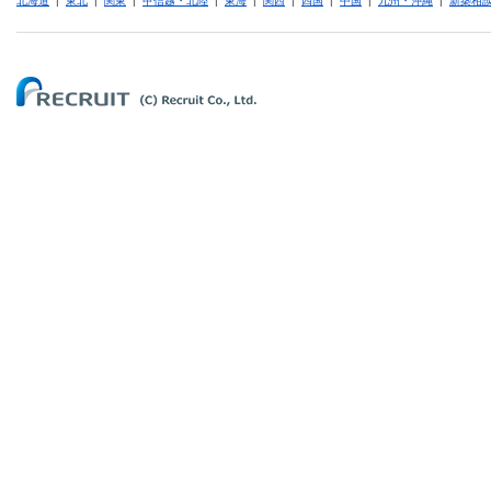
北海道
|
東北
|
関東
|
甲信越・北陸
|
東海
|
関西
|
四国
|
中国
|
九州・沖縄
|
新築相