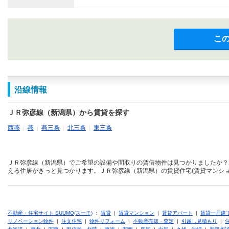
こ
沿線情報
ＪＲ弥彦線（新潟県）から賃貸を探す
西燕
|
燕
|
燕三条
|
北三条
|
東三条
ＪＲ弥彦線（新潟県）でご希望の設備や間取りの賃借物件は見つかりましたか？
える住居がきっと見つかります。ＪＲ弥彦線（新潟県）の賃貸住宅(賃貸マンショ
不動産・住宅サイト SUUMO(スーモ)
：
賃貸
|
賃貸マンション
|
賃貸アパート
|
賃貸一戸建
リノベーション物件
|
注文住宅
|
物件リフォーム
|
不動産売却・査定
|
引越し見積もり
|