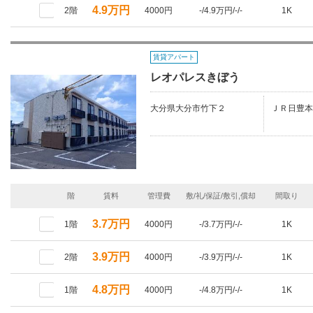
4.9万円
2階
4000円
-/4.9万円/-/-
1K
賃貸アパート
レオパレスきぼう
大分県大分市竹下２
ＪＲ日豊本
階
賃料
管理費
敷/礼/保証/敷引,償却
間取り
3.7万円
1階
4000円
-/3.7万円/-/-
1K
3.9万円
2階
4000円
-/3.9万円/-/-
1K
4.8万円
1階
4000円
-/4.8万円/-/-
1K