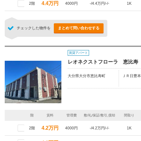
4.4万円
2階
4000円
-/4.4万円/-/-
1K
チェックした物件を
まとめて問い合わせする
賃貸アパート
レオネクストフローラ 恵比寿
大分県大分市恵比寿町
ＪＲ日豊本
階
賃料
管理費
敷/礼/保証/敷引,償却
間取り
4.2万円
2階
4000円
-/4.2万円/-/-
1K