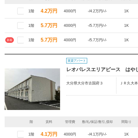
4.2万円
1階
4000円
-/4.2万円/-/-
1K
5.7万円
1階
4000円
-/5.7万円/-/-
1K
5.7万円
1階
4000円
-/5.7万円/-/-
1K
新着
賃貸アパート
レオパレスエリアピース はや
大分県大分市古国府３
ＪＲ久大本
階
賃料
管理費
敷/礼/保証/敷引,償却
間取り
4.1万円
1階
4000円
-/4.1万円/-/-
1K