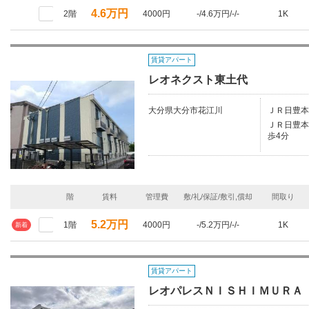
4.6万円
2階
4000円
-/4.6万円/-/-
1K
賃貸アパート
レオネクスト東土代
大分県大分市花江川
ＪＲ日豊本
ＪＲ日豊本線
歩4分
階
賃料
管理費
敷/礼/保証/敷引,償却
間取り
5.2万円
1階
4000円
-/5.2万円/-/-
1K
新着
賃貸アパート
レオパレスＮＩＳＨＩＭＵＲＡ