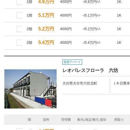
4.9万円
1階
4000円
-/4.9万円/-/-
1K
5.1万円
1階
4000円
-/5.1万円/-/-
1K
5.2万円
2階
4000円
-/5.2万円/-/-
1K
5.4万円
2階
4000円
-/5.4万円/-/-
1K
賃貸アパート
レオパレスフローラ 六坊
大分県大分市六坊北町
ＪＲ日豊本
階
賃料
管理費
敷/礼/保証/敷引,償却
間取り