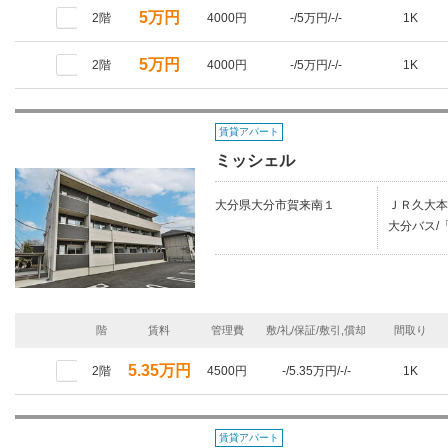
5万円
2階
4000円
-/5万円/-/-
1K
5万円
2階
4000円
-/5万円/-/-
1K
賃貸アパート
ミッシェル
大分県大分市賀来南１
ＪＲ久大本
大分バス/
階
賃料
管理費
敷/礼/保証/敷引,償却
間取り
5.35万円
2階
4500円
-/5.35万円/-/-
1K
賃貸アパート