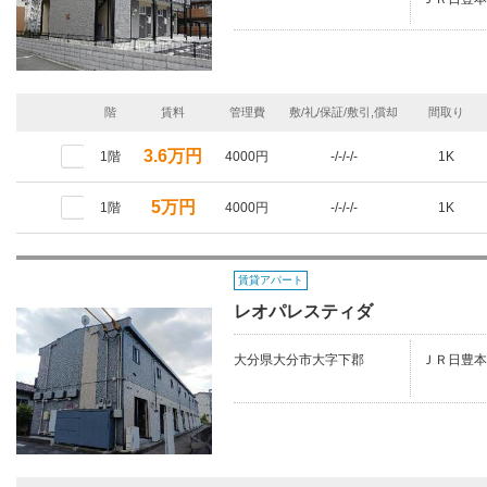
階
賃料
管理費
敷/礼/保証/敷引,償却
間取り
3.6万円
1階
4000円
-/-/-/-
1K
5万円
1階
4000円
-/-/-/-
1K
賃貸アパート
レオパレスティダ
大分県大分市大字下郡
ＪＲ日豊本線