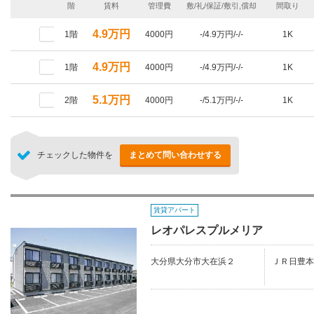
階
賃料
管理費
敷/礼/保証/敷引,償却
間取り
4.9万円
1階
4000円
-/4.9万円/-/-
1K
4.9万円
1階
4000円
-/4.9万円/-/-
1K
5.1万円
2階
4000円
-/5.1万円/-/-
1K
チェックした物件を
まとめて問い合わせする
賃貸アパート
レオパレスプルメリア
大分県大分市大在浜２
ＪＲ日豊本