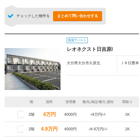
チェックした物件を
まとめて問い合わせする
賃貸アパート
レオネクスト日吉原I
大分県大分市久原北
ＪＲ日豊本
階
賃料
管理費
敷/礼/保証/敷引,償却
間取り
4万円
2階
4000円
-/4万円/-/-
1K
4.9万円
2階
4000円
-/4.9万円/-/-
1K