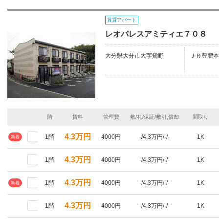
賃貸アパート
レオパレスアミティエ７０８
大分県大分市大字鴛野
ＪＲ豊肥本
階
賃料
管理費
敷/礼/保証/敷引,償却
間取り
4.3万円
1階
4000円
-/4.3万円/-/-
1K
新着
4.3万円
1階
4000円
-/4.3万円/-/-
1K
4.3万円
1階
4000円
-/4.3万円/-/-
1K
新着
4.3万円
1階
4000円
-/4.3万円/-/-
1K