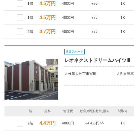
4.5万円
1階
4000円
-/-/-/-
1K
4.5万円
1階
4000円
-/-/-/-
1K
4.7万円
2階
4000円
-/-/-/-
1K
賃貸アパート
レオネクストドリームハイツIII
大分県大分市田室町
ＪＲ日豊本
階
賃料
管理費
敷/礼/保証/敷引,償却
間取り
4.4万円
2階
4000円
-/4.4万円/-/-
1K