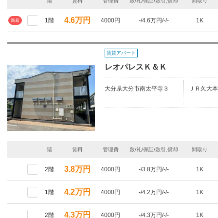
階
賃料
管理費
敷/礼/保証/敷引,償却
間取り
4.6万円
1階
4000円
-/4.6万円/-/-
1K
新着
賃貸アパート
レオパレスＫ＆Ｋ
大分県大分市南太平寺３
ＪＲ久大本
階
賃料
管理費
敷/礼/保証/敷引,償却
間取り
3.8万円
2階
4000円
-/3.8万円/-/-
1K
4.2万円
1階
4000円
-/4.2万円/-/-
1K
4.3万円
2階
4000円
-/4.3万円/-/-
1K