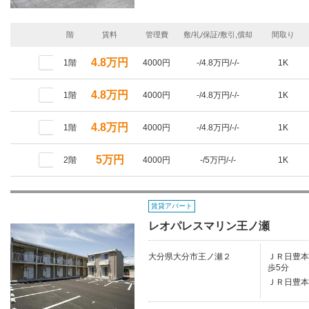
階
賃料
管理費
敷/礼/保証/敷引,償却
間取り
4.8万円
1階
4000円
-/4.8万円/-/-
1K
4.8万円
1階
4000円
-/4.8万円/-/-
1K
4.8万円
1階
4000円
-/4.8万円/-/-
1K
5万円
2階
4000円
-/5万円/-/-
1K
賃貸アパート
レオパレスマリン王ノ瀬
大分県大分市王ノ瀬２
ＪＲ日豊本線
歩5分
ＪＲ日豊本