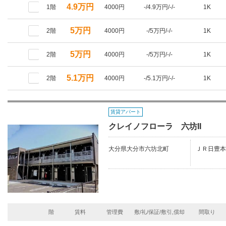
4.9万円
1階
4000円
-/4.9万円/-/-
1K
5万円
2階
4000円
-/5万円/-/-
1K
5万円
2階
4000円
-/5万円/-/-
1K
5.1万円
2階
4000円
-/5.1万円/-/-
1K
賃貸アパート
クレイノフローラ 六坊II
大分県大分市六坊北町
ＪＲ日豊本
階
賃料
管理費
敷/礼/保証/敷引,償却
間取り