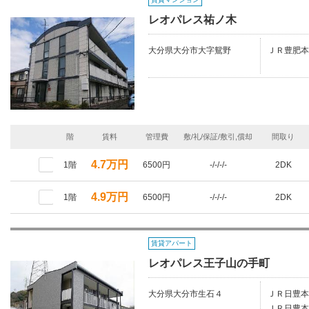
レオパレス祐ノ木
大分県大分市大字鴛野
ＪＲ豊肥本
階
賃料
管理費
敷/礼/保証/敷引,償却
間取り
4.7万円
1階
6500円
-/-/-/-
2DK
4.9万円
1階
6500円
-/-/-/-
2DK
賃貸アパート
レオパレス王子山の手町
大分県大分市生石４
ＪＲ日豊本
ＪＲ日豊本