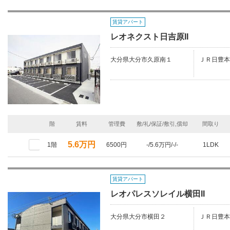
賃貸アパート
レオネクスト日吉原II
大分県大分市久原南１
ＪＲ日豊本
階
賃料
管理費
敷/礼/保証/敷引,償却
間取り
5.6万円
1階
6500円
-/5.6万円/-/-
1LDK
賃貸アパート
レオパレスソレイル横田II
大分県大分市横田２
ＪＲ日豊本