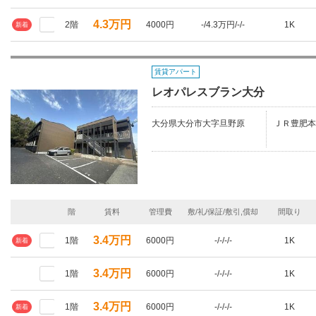
4.3万円
2階
4000円
-/4.3万円/-/-
1K
新着
賃貸アパート
レオパレスブラン大分
大分県大分市大字旦野原
ＪＲ豊肥本
階
賃料
管理費
敷/礼/保証/敷引,償却
間取り
3.4万円
1階
6000円
-/-/-/-
1K
新着
3.4万円
1階
6000円
-/-/-/-
1K
3.4万円
1階
6000円
-/-/-/-
1K
新着