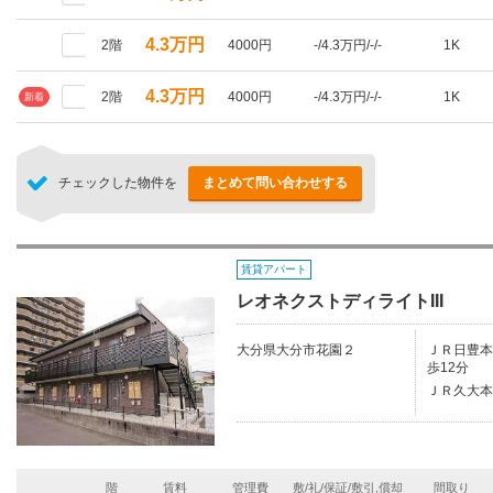
4.3万円
2階
4000円
-/4.3万円/-/-
1K
4.3万円
2階
4000円
-/4.3万円/-/-
1K
新着
チェックした物件を
まとめて問い合わせする
賃貸アパート
レオネクストディライトIII
大分県大分市花園２
ＪＲ日豊本線
歩12分
ＪＲ久大本
階
賃料
管理費
敷/礼/保証/敷引,償却
間取り