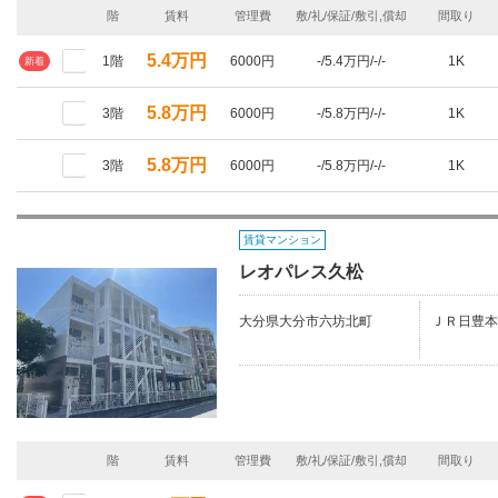
階
賃料
管理費
敷/礼/保証/敷引,償却
間取り
5.4万円
1階
6000円
-/5.4万円/-/-
1K
新着
5.8万円
3階
6000円
-/5.8万円/-/-
1K
5.8万円
3階
6000円
-/5.8万円/-/-
1K
賃貸マンション
レオパレス久松
大分県大分市六坊北町
ＪＲ日豊本
階
賃料
管理費
敷/礼/保証/敷引,償却
間取り