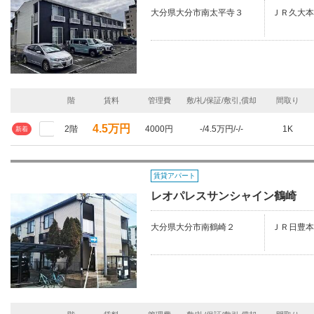
大分県大分市南太平寺３
ＪＲ久大本
階
賃料
管理費
敷/礼/保証/敷引,償却
間取り
4.5万円
2階
4000円
-/4.5万円/-/-
1K
新着
賃貸アパート
レオパレスサンシャイン鶴崎
大分県大分市南鶴崎２
ＪＲ日豊本