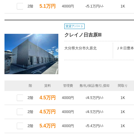
5.1万円
2階
4000円
-/5.1万円/-/-
1K
賃貸アパート
クレイノ日吉原III
大分県大分市久原北
ＪＲ日豊本
階
賃料
管理費
敷/礼/保証/敷引,償却
間取り
4.5万円
2階
4000円
-/4.5万円/-/-
1K
4.5万円
2階
4000円
-/4.5万円/-/-
1K
5.4万円
2階
4000円
-/5.4万円/-/-
1K