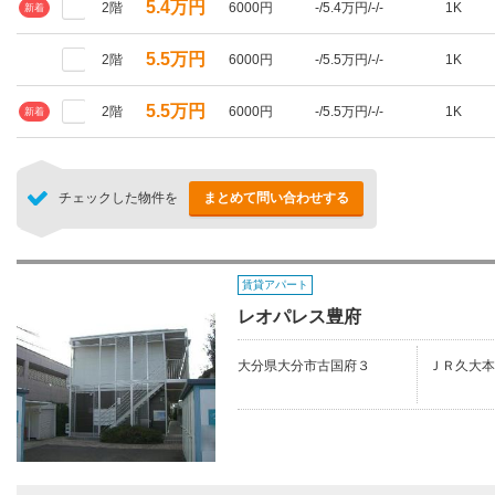
5.4万円
2階
6000円
-/5.4万円/-/-
1K
新着
5.5万円
2階
6000円
-/5.5万円/-/-
1K
5.5万円
2階
6000円
-/5.5万円/-/-
1K
新着
チェックした物件を
まとめて問い合わせする
賃貸アパート
レオパレス豊府
大分県大分市古国府３
ＪＲ久大本