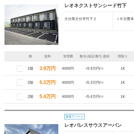
レオネクストサンシード竹下
大分県大分市竹下２
ＪＲ日豊本
階
賃料
管理費
敷/礼/保証/敷引,償却
間取り
3.9万円
1階
4000円
-/3.9万円/-/-
1K
5.3万円
2階
4000円
-/5.3万円/-/-
1K
5.4万円
2階
4000円
-/5.4万円/-/-
1K
賃貸アパート
レオパレスサウスアーバン