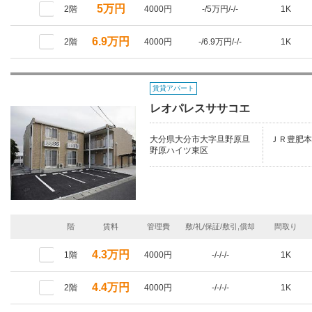
5万円
2階
4000円
-/5万円/-/-
1K
6.9万円
2階
4000円
-/6.9万円/-/-
1K
賃貸アパート
レオパレスササコエ
大分県大分市大字旦野原旦
ＪＲ豊肥本
野原ハイツ東区
階
賃料
管理費
敷/礼/保証/敷引,償却
間取り
4.3万円
1階
4000円
-/-/-/-
1K
4.4万円
2階
4000円
-/-/-/-
1K