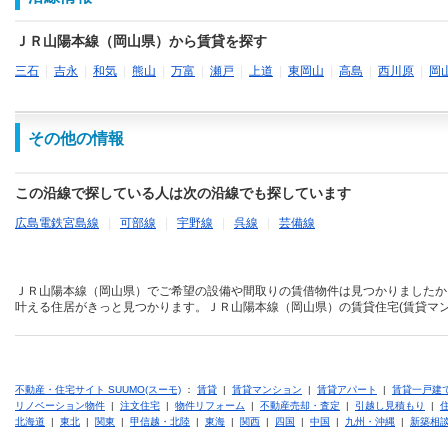
ＪＲ山陽本線（岡山県）から賃貸を探す
三石
|
吉永
|
和気
|
熊山
|
万富
|
瀬戸
|
上道
|
東岡山
|
高島
|
西川原
|
岡
その他の情報
この沿線で探している人は次の沿線でも探しています
広島電鉄宮島線
|
可部線
|
宇野線
|
呉線
|
芸備線
ＪＲ山陽本線（岡山県）でご希望の設備や間取りの賃借物件は見つかりましたか
叶える住居がきっと見つかります。ＪＲ山陽本線（岡山県）の賃貸住宅(賃貸マン
不動産・住宅サイト SUUMO(スーモ)
：
賃貸
|
賃貸マンション
|
賃貸アパート
|
賃貸一戸建
リノベーション物件
|
注文住宅
|
物件リフォーム
|
不動産売却・査定
|
引越し見積もり
|
北海道
|
東北
|
関東
|
甲信越・北陸
|
東海
|
関西
|
四国
|
中国
|
九州・沖縄
|
新築相