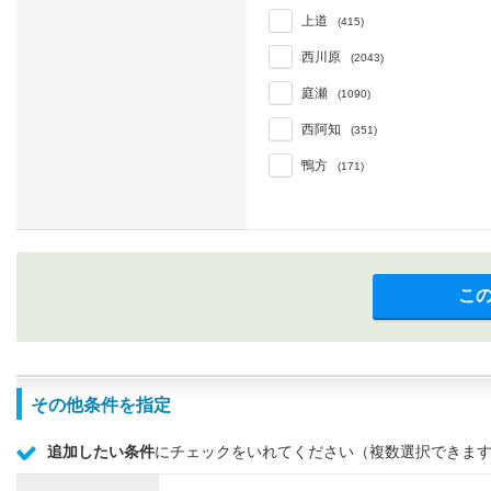
上道
(415)
西川原
(2043)
庭瀬
(1090)
西阿知
(351)
鴨方
(171)
こ
その他条件を指定
追加したい条件
にチェックをいれてください（複数選択できま