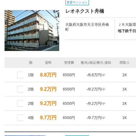
賃貸マンション
レオネクスト舟橋
大阪府大阪市天王寺区舟橋
ＪＲ大阪環
町
地下鉄千日
階
賃料
管理費
敷/礼/保証/敷引,償却
間取り
8.8万円
1階
6500円
-/8.8万円/-/-
1K
9.2万円
2階
6500円
-/9.2万円/-/-
1K
9.2万円
2階
6500円
-/9.2万円/-/-
1K
9.7万円
4階
6500円
-/9.7万円/-/-
1K