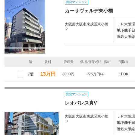
賃貸マンション
カーサヴェルデ東小橋
大阪府大阪市東成区東小橋
ＪＲ大阪環
２
地下鉄千日
近鉄大阪線
階
賃料
管理費
敷/礼/保証/敷引,償却
間取り
13万円
7階
8000円
-/26万円/-/-
1LDK
賃貸マンション
レオパレス真V
大阪府大阪市東成区東小橋
ＪＲ大阪環
３
地下鉄千日
近鉄大阪線