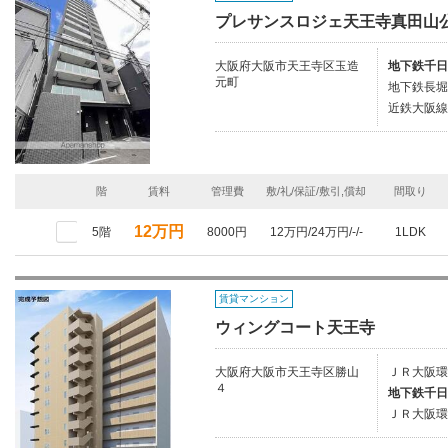
プレサンスロジェ天王寺真田山
大阪府大阪市天王寺区玉造
地下鉄千日
元町
地下鉄長堀
近鉄大阪線
階
賃料
管理費
敷/礼/保証/敷引,償却
間取り
12万円
5階
8000円
12万円/24万円/-/-
1LDK
賃貸マンション
ウィングコート天王寺
大阪府大阪市天王寺区勝山
ＪＲ大阪環
４
地下鉄千日
ＪＲ大阪環