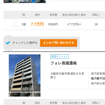
階
賃料
管理費
敷/礼/保証/敷引,償却
間取り
7.7万円
1階
8500円
-/7.7万円/-/-
1K
チェックした物件を
まとめて問い合わせする
賃貸マンション
フォレ長堀通南
大阪府大阪市東成区大今里
地下鉄長堀
西２
地下鉄千日
地下鉄今里
階
賃料
管理費
敷/礼/保証/敷引,償却
間取り