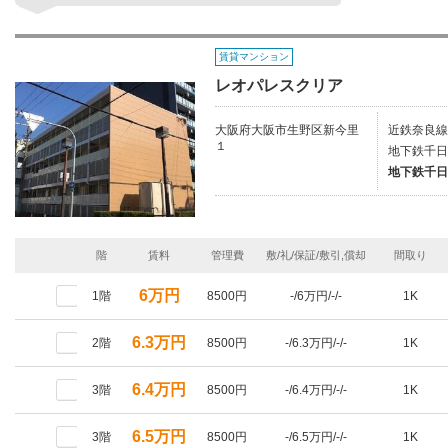
賃貸マンション
レオパレスクリア
大阪府大阪市生野区新今里
近鉄奈良線/
１
地下鉄千日
地下鉄千日
階
賃料
管理費
敷/礼/保証/敷引,償却
間取り
6万円
1階
8500円
-/6万円/-/-
1K
6.3万円
2階
8500円
-/6.3万円/-/-
1K
6.4万円
3階
8500円
-/6.4万円/-/-
1K
6.5万円
3階
8500円
-/6.5万円/-/-
1K