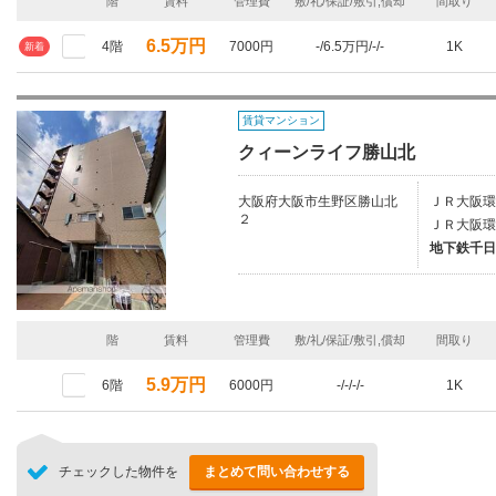
階
賃料
管理費
敷/礼/保証/敷引,償却
間取り
6.5万円
4階
7000円
-/6.5万円/-/-
1K
新着
賃貸マンション
クィーンライフ勝山北
大阪府大阪市生野区勝山北
ＪＲ大阪環
２
ＪＲ大阪環
地下鉄千日
階
賃料
管理費
敷/礼/保証/敷引,償却
間取り
5.9万円
6階
6000円
-/-/-/-
1K
チェックした物件を
まとめて問い合わせする