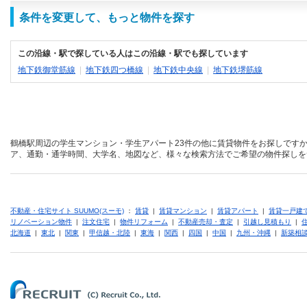
条件を変更して、もっと物件を探す
この沿線・駅で探している人はこの沿線・駅でも探しています
地下鉄御堂筋線
|
地下鉄四つ橋線
|
地下鉄中央線
|
地下鉄堺筋線
鶴橋駅周辺の学生マンション・学生アパート23件の他に賃貸物件をお探しですか
ア、通勤・通学時間、大学名、地図など、様々な検索方法でご希望の物件探しを
不動産・住宅サイト SUUMO(スーモ)
：
賃貸
|
賃貸マンション
|
賃貸アパート
|
賃貸一戸建
リノベーション物件
|
注文住宅
|
物件リフォーム
|
不動産売却・査定
|
引越し見積もり
|
北海道
|
東北
|
関東
|
甲信越・北陸
|
東海
|
関西
|
四国
|
中国
|
九州・沖縄
|
新築相