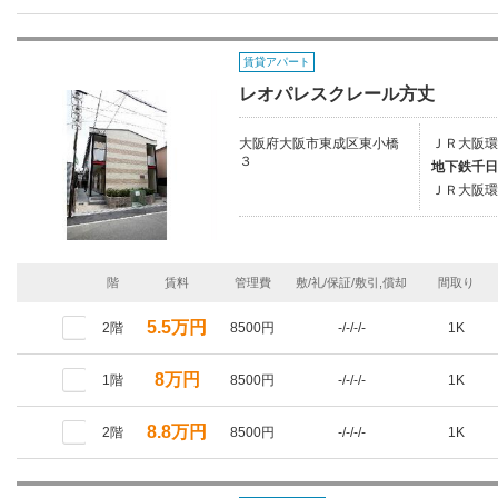
賃貸アパート
レオパレスクレール方丈
大阪府大阪市東成区東小橋
ＪＲ大阪環
３
地下鉄千日
ＪＲ大阪環
階
賃料
管理費
敷/礼/保証/敷引,償却
間取り
5.5万円
2階
8500円
-/-/-/-
1K
8万円
1階
8500円
-/-/-/-
1K
8.8万円
2階
8500円
-/-/-/-
1K