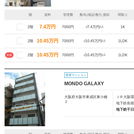
階
賃料
管理費
敷/礼/保証/敷引,償却
間取り
7.4万円
2階
7000円
-/7.4万円/-/-
1K
10.45万円
2階
7000円
-/10.45万円/-/-
1LDK
10.45万円
2階
7000円
-/10.45万円/-/-
1LDK
新着
賃貸マンション
MONDO GALAXY
大阪府大阪市東成区東小橋
ＪＲ大阪環
２
地下鉄長堀
地下鉄千日