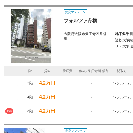
賃貸マンション
フォルツァ舟橋
大阪府大阪市天王寺区舟橋
地下鉄千日
町
近鉄大阪線
ＪＲ大阪環
階
賃料
管理費
敷/礼/保証/敷引,償却
間取り
4.2万円
2階
-
-/-/-/-
ワンルーム
4.2万円
4階
-
-/-/-/-
ワンルーム
4.2万円
8階
-
-/-/-/-
ワンルーム
新着
賃貸マンション