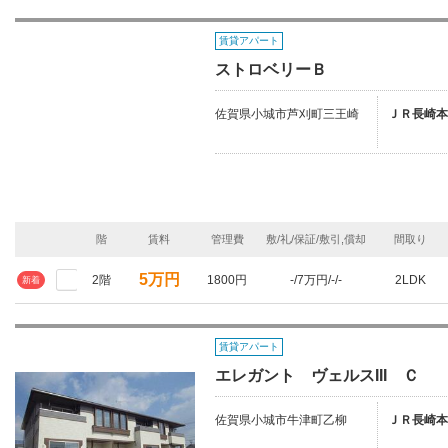
賃貸アパート
ストロベリーＢ
佐賀県小城市芦刈町三王崎
ＪＲ長崎本線
階
賃料
管理費
敷/礼/保証/敷引,償却
間取り
5万円
2階
1800円
-/7万円/-/-
2LDK
新着
賃貸アパート
エレガント ヴェルスIII Ｃ
佐賀県小城市牛津町乙柳
ＪＲ長崎本