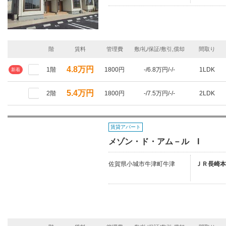
階
賃料
管理費
敷/礼/保証/敷引,償却
間取り
4.8万円
1階
1800円
-/6.8万円/-/-
1LDK
新着
5.4万円
2階
1800円
-/7.5万円/-/-
2LDK
賃貸アパート
メゾン・ド・アム－ル I
佐賀県小城市牛津町牛津
ＪＲ長崎本