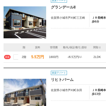
賃貸アパート
グランデールII
佐賀県小城市芦刈町三王崎
ＪＲ長崎本線
歩6分
階
賃料
管理費
敷/礼/保証/敷引,償却
間取り
5.5万円
2階
1800円
-/6.5万円/-/-
2LDK
新着
賃貸アパート
リヒトバーム
佐賀県小城市芦刈町永田
ＪＲ長崎本線
歩13分