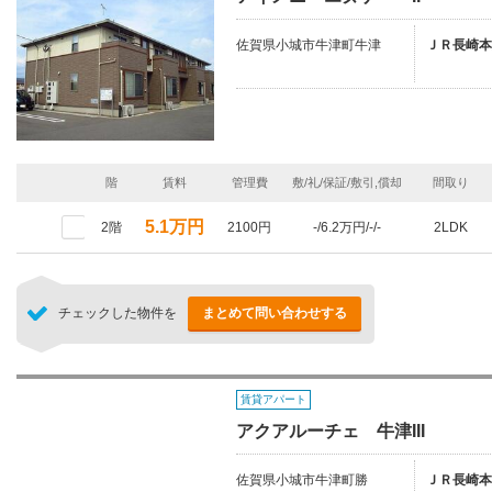
佐賀県小城市牛津町牛津
ＪＲ長崎本
階
賃料
管理費
敷/礼/保証/敷引,償却
間取り
5.1万円
2階
2100円
-/6.2万円/-/-
2LDK
チェックした物件を
まとめて問い合わせする
賃貸アパート
アクアルーチェ 牛津III
佐賀県小城市牛津町勝
ＪＲ長崎本