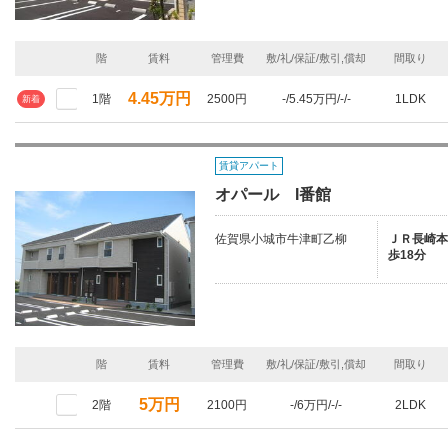
階
賃料
管理費
敷/礼/保証/敷引,償却
間取り
4.45万円
1階
2500円
-/5.45万円/-/-
1LDK
新着
賃貸アパート
オパール I番館
佐賀県小城市牛津町乙柳
ＪＲ長崎本線
歩18分
階
賃料
管理費
敷/礼/保証/敷引,償却
間取り
5万円
2階
2100円
-/6万円/-/-
2LDK