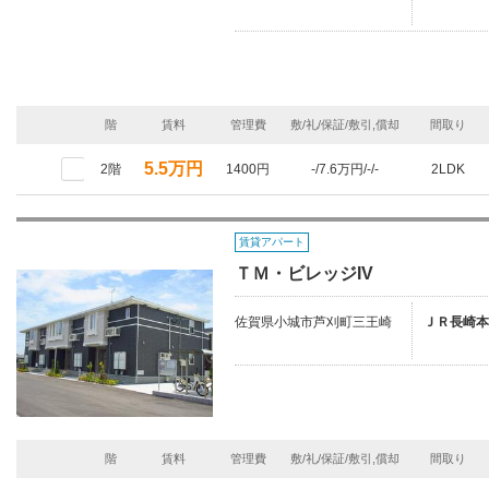
階
賃料
管理費
敷/礼/保証/敷引,償却
間取り
5.5万円
2階
1400円
-/7.6万円/-/-
2LDK
賃貸アパート
ＴＭ・ビレッジIV
佐賀県小城市芦刈町三王崎
ＪＲ長崎本線
階
賃料
管理費
敷/礼/保証/敷引,償却
間取り