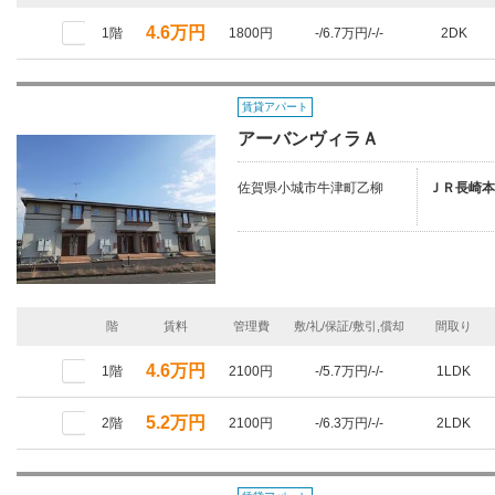
4.6万円
1階
1800円
-/6.7万円/-/-
2DK
賃貸アパート
アーバンヴィラＡ
佐賀県小城市牛津町乙柳
ＪＲ長崎本
階
賃料
管理費
敷/礼/保証/敷引,償却
間取り
4.6万円
1階
2100円
-/5.7万円/-/-
1LDK
5.2万円
2階
2100円
-/6.3万円/-/-
2LDK