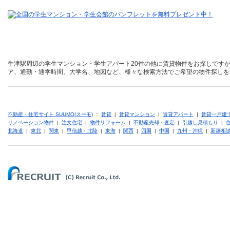
牛津駅周辺の学生マンション・学生アパート20件の他に賃貸物件をお探しですか
ア、通勤・通学時間、大学名、地図など、様々な検索方法でご希望の物件探しを
不動産・住宅サイト SUUMO(スーモ)
：
賃貸
|
賃貸マンション
|
賃貸アパート
|
賃貸一戸建
リノベーション物件
|
注文住宅
|
物件リフォーム
|
不動産売却・査定
|
引越し見積もり
|
北海道
|
東北
|
関東
|
甲信越・北陸
|
東海
|
関西
|
四国
|
中国
|
九州・沖縄
|
新築相