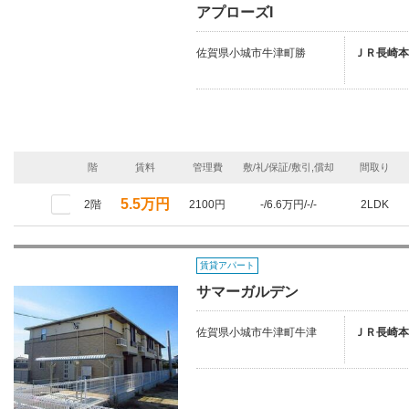
アプローズI
佐賀県小城市牛津町勝
ＪＲ長崎本
階
賃料
管理費
敷/礼/保証/敷引,償却
間取り
5.5万円
2階
2100円
-/6.6万円/-/-
2LDK
賃貸アパート
サマーガルデン
佐賀県小城市牛津町牛津
ＪＲ長崎本