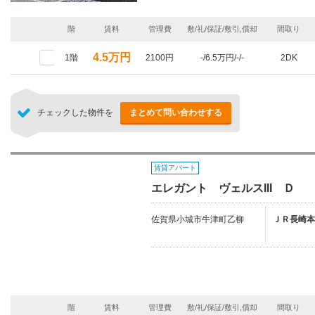
階
賃料
管理費
敷/礼/保証/敷引,償却
間取り
4.5万円
1階
2100円
-/6.5万円/-/-
2DK
チェックした物件を
まとめて問い合わせする
賃貸アパート
エレガント ヴェルスIII Ｄ
佐賀県小城市牛津町乙柳
ＪＲ長崎本
階
賃料
管理費
敷/礼/保証/敷引,償却
間取り