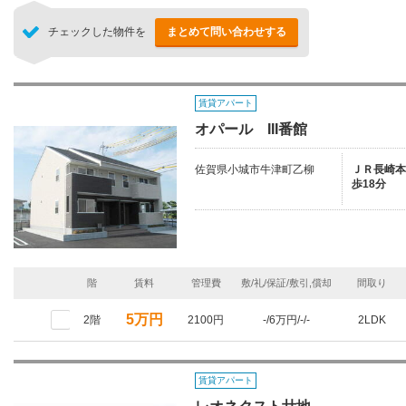
チェックした物件を
まとめて問い合わせする
賃貸アパート
オパール III番館
佐賀県小城市牛津町乙柳
ＪＲ長崎本線
歩18分
階
賃料
管理費
敷/礼/保証/敷引,償却
間取り
5万円
2階
2100円
-/6万円/-/-
2LDK
賃貸アパート