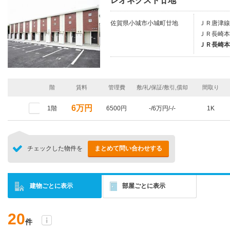
レオネクスト廿地
佐賀県小城市小城町廿地
ＪＲ唐津線/
ＪＲ長崎本
ＪＲ長崎本
階
賃料
管理費
敷/礼/保証/敷引,償却
間取り
6万円
1階
6500円
-/6万円/-/-
1K
チェックした物件を
まとめて問い合わせする
建物ごとに表示
部屋ごとに表示
20
件