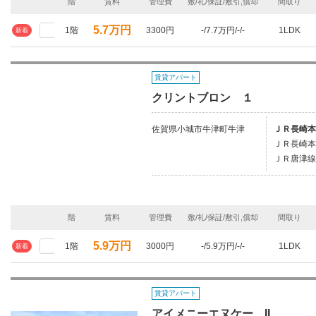
階
賃料
管理費
敷/礼/保証/敷引,償却
間取り
5.7万円
1階
3300円
-/7.7万円/-/-
1LDK
新着
賃貸アパート
クリントブロン １
佐賀県小城市牛津町牛津
ＪＲ長崎本
ＪＲ長崎本
ＪＲ唐津線/
階
賃料
管理費
敷/礼/保証/敷引,償却
間取り
5.9万円
1階
3000円
-/5.9万円/-/-
1LDK
新着
賃貸アパート
アイメニーエヌケー II