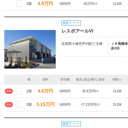
4.9万円
1階
1800円
-/6万円/-/-
1LDK
賃貸アパート
レスポアールVI
佐賀県小城市芦刈町三王崎
ＪＲ長崎本線
歩3分
階
賃料
管理費
敷/礼/保証/敷引,償却
間取り
4.6万円
1階
1800円
-/6.6万円/-/-
1LDK
新着
5.15万円
2階
1800円
-/7.15万円/-/-
2LDK
新着
賃貸アパート