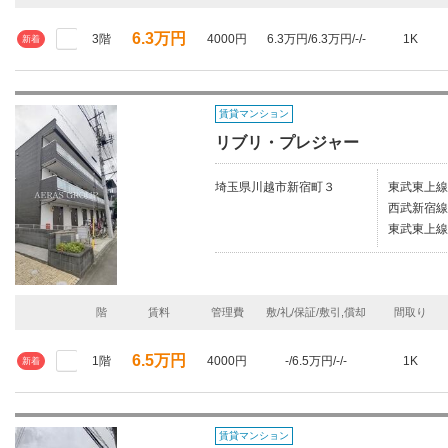
6.3万円
3階
4000円
6.3万円/6.3万円/-/-
1K
新着
賃貸マンション
リブリ・プレジャー
埼玉県川越市新宿町３
東武東上線/
西武新宿線
東武東上線
階
賃料
管理費
敷/礼/保証/敷引,償却
間取り
6.5万円
1階
4000円
-/6.5万円/-/-
1K
新着
賃貸マンション