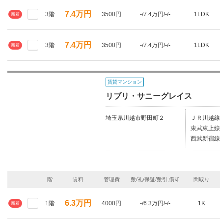
7.4万円
3階
3500円
-/7.4万円/-/-
1LDK
新着
7.4万円
3階
3500円
-/7.4万円/-/-
1LDK
新着
賃貸マンション
リブリ・サニーグレイス
埼玉県川越市野田町２
ＪＲ川越線/
東武東上線
西武新宿線
階
賃料
管理費
敷/礼/保証/敷引,償却
間取り
6.3万円
1階
4000円
-/6.3万円/-/-
1K
新着