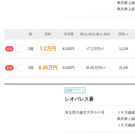
東武東上線
東武東上線/
階
賃料
管理費
敷/礼/保証/敷引,償却
間取り
7.2万円
1階
4100円
-/7.2万円/-/-
1LDK
新着
8.45万円
2階
4100円
-/8.45万円/-/-
2LDK
新着
賃貸アパート
レオパレス蒼
埼玉県川越市大字小ケ谷
ＪＲ川越線
東武東上線
ＪＲ川越線/