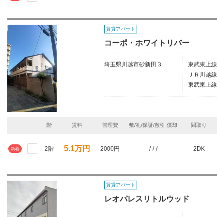
賃貸アパート
コーポ・ホワイトリバー
埼玉県川越市砂新田３
東武東上線
ＪＲ川越線/
東武東上線
階
賃料
管理費
敷/礼/保証/敷引,償却
間取り
5.1万円
2階
2000円
-/-/-/-
2DK
新着
賃貸アパート
レオパレスリトルウッド