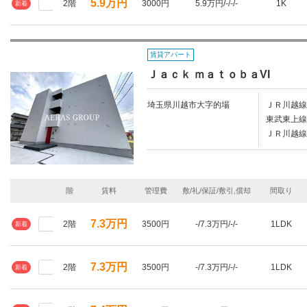
5.9万円
2階
3000円
5.9万円/-/-/-
1K
新着
賃貸アパート
Ｊａｃｋ ｍａｔｏｂａVI
埼玉県川越市大字的場
ＪＲ川越線
東武東上線
ＪＲ川越線
階
賃料
管理費
敷/礼/保証/敷引,償却
間取り
7.3万円
2階
3500円
-/7.3万円/-/-
1LDK
新着
7.3万円
2階
3500円
-/7.3万円/-/-
1LDK
新着