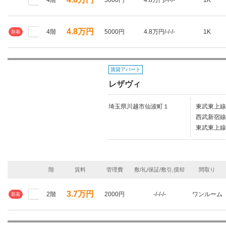
4階
5000円
4.8万円/-/-/-
1K
4.8万円
4階
5000円
4.8万円/-/-/-
1K
新着
賃貸アパート
レザヴィ
埼玉県川越市仙波町１
東武東上線
西武新宿線
東武東上線
階
賃料
管理費
敷/礼/保証/敷引,償却
間取り
3.7万円
2階
2000円
-/-/-/-
ワンルーム
新着