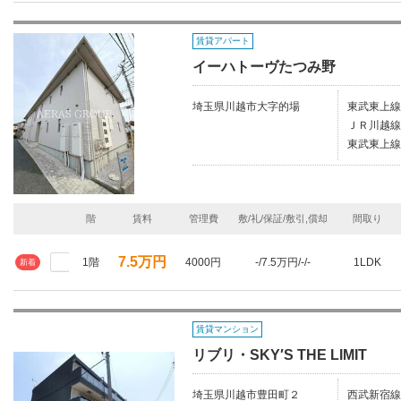
賃貸アパート
イーハトーヴたつみ野
埼玉県川越市大字的場
東武東上線
ＪＲ川越線/
東武東上線
階
賃料
管理費
敷/礼/保証/敷引,償却
間取り
7.5万円
1階
4000円
-/7.5万円/-/-
1LDK
新着
賃貸マンション
リブリ・SKY′S THE LIMIT
埼玉県川越市豊田町２
西武新宿線