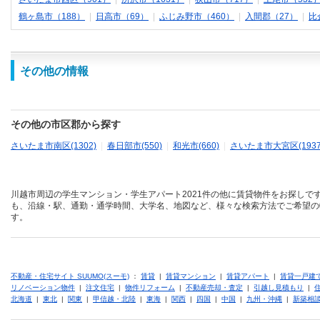
鶴ヶ島市（188）
|
日高市（69）
|
ふじみ野市（460）
|
入間郡（27）
|
比
その他の情報
その他の市区郡から探す
さいたま市南区(1302)
|
春日部市(550)
|
和光市(660)
|
さいたま市大宮区(1937
川越市周辺の学生マンション・学生アパート2021件の他に賃貸物件をお探しで
も、沿線・駅、通勤・通学時間、大学名、地図など、様々な検索方法でご希望の
す。
不動産・住宅サイト SUUMO(スーモ)
：
賃貸
|
賃貸マンション
|
賃貸アパート
|
賃貸一戸建
リノベーション物件
|
注文住宅
|
物件リフォーム
|
不動産売却・査定
|
引越し見積もり
|
北海道
|
東北
|
関東
|
甲信越・北陸
|
東海
|
関西
|
四国
|
中国
|
九州・沖縄
|
新築相