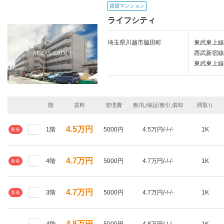
賃貸マンション
ライフシティ
埼玉県川越市脇田町
東武東上線
西武新宿線
東武東上線
階
賃料
管理費
敷/礼/保証/敷引,償却
間取り
4.5万円
1階
5000円
4.5万円/-/-/-
1K
新着
4.7万円
4階
5000円
4.7万円/-/-/-
1K
新着
4.7万円
3階
5000円
4.7万円/-/-/-
1K
新着
4.8万円