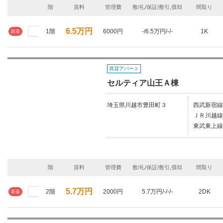
階
賃料
管理費
敷/礼/保証/敷引,償却
間取り
6.5万円
1階
6000円
-/6.5万円/-/-
1K
新着
賃貸アパート
セルティア山王Ａ棟
埼玉県川越市豊田町３
西武新宿線
ＪＲ川越線/
東武東上線
階
賃料
管理費
敷/礼/保証/敷引,償却
間取り
5.7万円
2階
2000円
5.7万円/-/-/-
2DK
新着