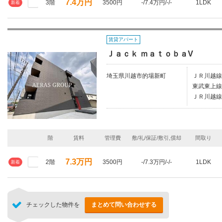
7.4万円
3階
3500円
-/7.4万円/-/-
1LDK
新着
賃貸アパート
Ｊａｃｋ ｍａｔｏｂａV
埼玉県川越市的場新町
ＪＲ川越線
東武東上線
ＪＲ川越線
階
賃料
管理費
敷/礼/保証/敷引,償却
間取り
7.3万円
2階
3500円
-/7.3万円/-/-
1LDK
新着
チェックした物件を
まとめて問い合わせする