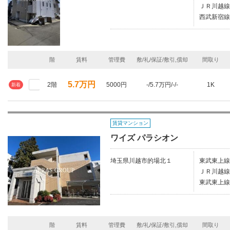
ＪＲ川越線/
西武新宿線
階
賃料
管理費
敷/礼/保証/敷引,償却
間取り
5.7万円
2階
5000円
-/5.7万円/-/-
1K
新着
賃貸マンション
ワイズ パラシオン
埼玉県川越市的場北１
東武東上線
ＪＲ川越線/
東武東上線
階
賃料
管理費
敷/礼/保証/敷引,償却
間取り