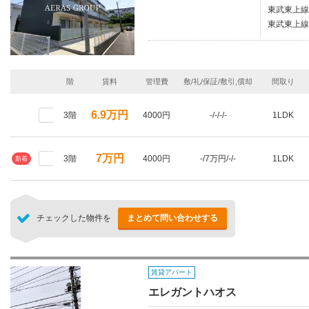
東武東上線/
東武東上線
階
賃料
管理費
敷/礼/保証/敷引,償却
間取り
6.9万円
3階
4000円
-/-/-/-
1LDK
7万円
3階
4000円
-/7万円/-/-
1LDK
新着
チェックした物件を
まとめて問い合わせする
賃貸アパート
エレガントハオス