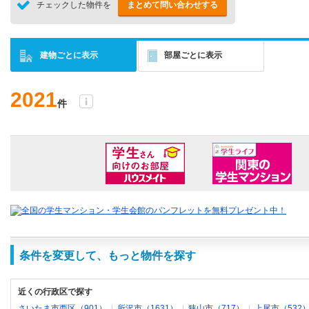
チェックした物件を
まとめて問い合わせする
建物ごとに表示
部屋ごとに表示
2021
件
条件を変更して、もっと物件を探す
近くの行政区で探す
さいたま市西区（901）
|
所沢市（1631）
|
狭山市（717）
|
上尾市（532