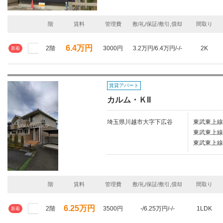
階
賃料
管理費
敷/礼/保証/敷引,償却
間取り
6.4万円
2階
3000円
3.2万円/6.4万円/-/-
2K
新着
賃貸アパート
カルム・ＫII
埼玉県川越市大字下広谷
東武東上線
東武東上線
東武東上線/
階
賃料
管理費
敷/礼/保証/敷引,償却
間取り
6.25万円
2階
3500円
-/6.25万円/-/-
1LDK
新着