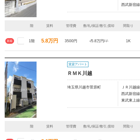
西武新宿線
階
賃料
管理費
敷/礼/保証/敷引,償却
間取り
5.8万円
1階
3500円
-/5.8万円/-/-
1K
新着
賃貸アパート
ＲＭＫ川越
埼玉県川越市菅原町
ＪＲ川越線
西武新宿線
東武東上線
階
賃料
管理費
敷/礼/保証/敷引,償却
間取り