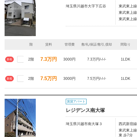
埼玉県川越市大字下広谷
東武東上線
東武東上線/
東武東上線
階
賃料
管理費
敷/礼/保証/敷引,償却
間取り
7.3万円
2階
3000円
7.3万円/-/-/-
1LDK
新着
7.5万円
2階
3000円
7.5万円/-/-/-
1LDK
新着
賃貸アパート
レジデンス南大塚
埼玉県川越市南大塚３
西武新宿線
東武東上線/
東 歩7分