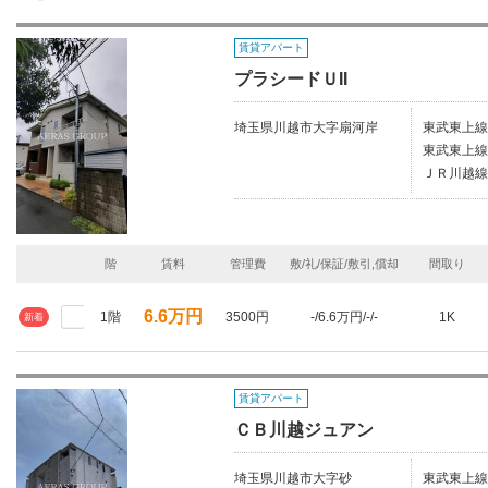
賃貸アパート
プラシードＵII
埼玉県川越市大字扇河岸
東武東上線
東武東上線/
ＪＲ川越線
階
賃料
管理費
敷/礼/保証/敷引,償却
間取り
6.6万円
1階
3500円
-/6.6万円/-/-
1K
新着
賃貸アパート
ＣＢ川越ジュアン
埼玉県川越市大字砂
東武東上線