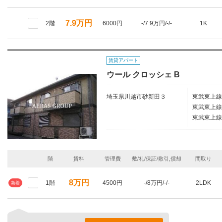
7.9万円
2階
6000円
-/7.9万円/-/-
1K
賃貸アパート
ウール クロッシェ B
埼玉県川越市砂新田３
東武東上線
東武東上線/
東武東上線
階
賃料
管理費
敷/礼/保証/敷引,償却
間取り
8万円
1階
4500円
-/8万円/-/-
2LDK
新着