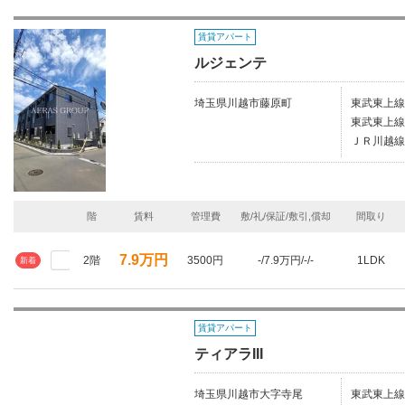
賃貸アパート
ルジェンテ
埼玉県川越市藤原町
東武東上線
東武東上線
ＪＲ川越線
階
賃料
管理費
敷/礼/保証/敷引,償却
間取り
7.9万円
2階
3500円
-/7.9万円/-/-
1LDK
新着
賃貸アパート
ティアラIII
埼玉県川越市大字寺尾
東武東上線