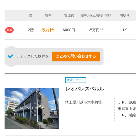
階
賃料
管理費
敷/礼/保証/敷引,償却
間取り
5万円
2階
6000円
-/5万円/-/-
1K
新着
チェックした物件を
まとめて問い合わせする
賃貸アパート
レオパレスペルル
埼玉県川越市大字的場
ＪＲ川越線
東武東上線
ＪＲ川越線