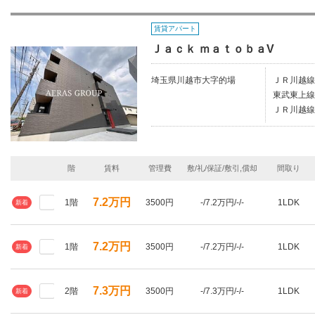
賃貸アパート
Ｊａｃｋ ｍａｔｏｂａV
埼玉県川越市大字的場
ＪＲ川越線
東武東上線
ＪＲ川越線
階
賃料
管理費
敷/礼/保証/敷引,償却
間取り
7.2万円
1階
3500円
-/7.2万円/-/-
1LDK
新着
7.2万円
1階
3500円
-/7.2万円/-/-
1LDK
新着
7.3万円
2階
3500円
-/7.3万円/-/-
1LDK
新着