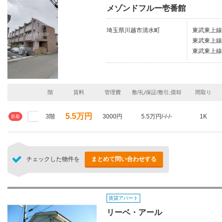
メゾンドフルー壱番館
埼玉県川越市清水町
東武東上線
東武東上線
東武東上線
階
賃料
管理費
敷/礼/保証/敷引,償却
間取り
5.5万円
3階
3000円
5.5万円/-/-/-
1K
新着
チェックした物件を
まとめて問い合わせする
賃貸アパート
リーベ・アール