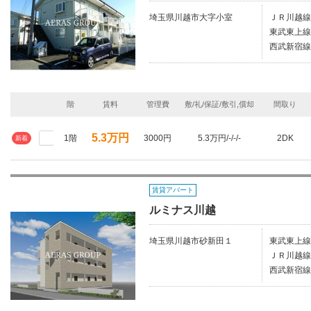
埼玉県川越市大字小室
ＪＲ川越線
東武東上線
西武新宿線
階
賃料
管理費
敷/礼/保証/敷引,償却
間取り
5.3万円
1階
3000円
5.3万円/-/-/-
2DK
新着
賃貸アパート
ルミナス川越
埼玉県川越市砂新田１
東武東上線
ＪＲ川越線/
西武新宿線