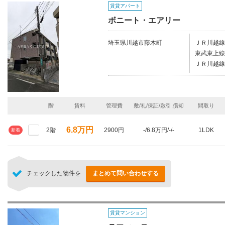
賃貸アパート
ボニート・エアリー
埼玉県川越市藤木町
ＪＲ川越線
東武東上線
ＪＲ川越線/
階
賃料
管理費
敷/礼/保証/敷引,償却
間取り
6.8万円
2階
2900円
-/6.8万円/-/-
1LDK
新着
チェックした物件を
まとめて問い合わせする
賃貸マンション