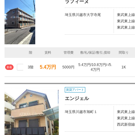
ラフィーヌ
埼玉県川越市大字寺尾
東武東上線
東武東上線
東武東上線
階
賃料
管理費
敷/礼/保証/敷引,償却
間取り
5.4万円/10.8万円/-/5.
5.4万円
3階
5000円
1K
新着
4万円
賃貸アパート
エンジェル
埼玉県川越市旭町１
東武東上線/
東武東上線
西武新宿線