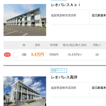
レオパレスＡｏｉ
滋賀県彦根市高宮町
近江鉄道本
階
賃料
管理費
敷/礼/保証/敷引,償却
間取り
5.4万円
2階
7000円
-/5.4万円/-/-
1K
新着
賃貸アパート
レオパレス高洋
滋賀県彦根市高宮町
近江鉄道本