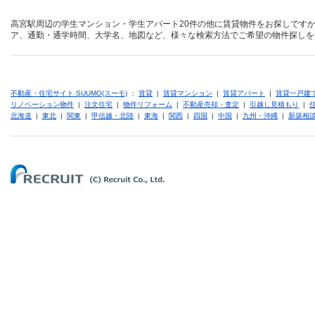
高宮駅周辺の学生マンション・学生アパート20件の他に賃貸物件をお探しですか
ア、通勤・通学時間、大学名、地図など、様々な検索方法でご希望の物件探しを
不動産・住宅サイト SUUMO(スーモ)
：
賃貸
|
賃貸マンション
|
賃貸アパート
|
賃貸一戸建
リノベーション物件
|
注文住宅
|
物件リフォーム
|
不動産売却・査定
|
引越し見積もり
|
北海道
|
東北
|
関東
|
甲信越・北陸
|
東海
|
関西
|
四国
|
中国
|
九州・沖縄
|
新築相