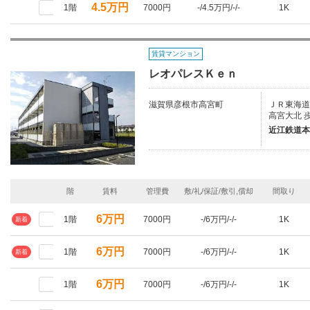
4.5万円
1階
7000円
-/4.5万円/-/-
1K
賃貸マンション
レオパレスＫｅｎ
滋賀県彦根市高宮町
ＪＲ東海道本
高宮大北 
近江鉄道本
階
賃料
管理費
敷/礼/保証/敷引,償却
間取り
6万円
1階
7000円
-/6万円/-/-
1K
新着
6万円
1階
7000円
-/6万円/-/-
1K
新着
6万円
1階
7000円
-/6万円/-/-
1K