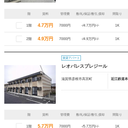
階
賃料
管理費
敷/礼/保証/敷引,償却
間取り
4.7万円
1階
7000円
-/4.7万円/-/-
1K
4.9万円
2階
7000円
-/4.9万円/-/-
1K
賃貸アパート
レオパレスプレジール
滋賀県彦根市高宮町
近江鉄道本
階
賃料
管理費
敷/礼/保証/敷引,償却
間取り
5.7万円
1階
7000円
-/5.7万円/-/-
1K