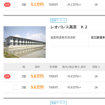
5.1万円
2階
7000円
-/5.1万円/-/-
1K
新着
賃貸アパート
レオパレス高宮 Ｋ２
滋賀県彦根市高宮町
近江鉄道本
階
賃料
管理費
敷/礼/保証/敷引,償却
間取り
5.6万円
2階
7000円
-/5.6万円/-/-
1K
新着
5.6万円
2階
7000円
-/5.6万円/-/-
1K
賃貸アパート