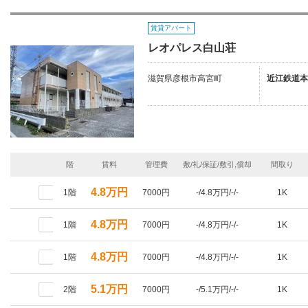
賃貸アパート
レオパレス白山荘
滋賀県彦根市高宮町
近江鉄道本
階
賃料
管理費
敷/礼/保証/敷引,償却
間取り
4.8万円
1階
7000円
-/4.8万円/-/-
1K
4.8万円
1階
7000円
-/4.8万円/-/-
1K
4.8万円
1階
7000円
-/4.8万円/-/-
1K
5.1万円
2階
7000円
-/5.1万円/-/-
1K