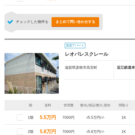
チェックした物件を
まとめて問い合わせする
賃貸アパート
レオパレスクレール
滋賀県彦根市高宮町
近江鉄道本
階
賃料
管理費
敷/礼/保証/敷引,償却
間取り
5.5万円
1階
7000円
-/5.5万円/-/-
1K
5.8万円
2階
7000円
-/5.8万円/-/-
1K