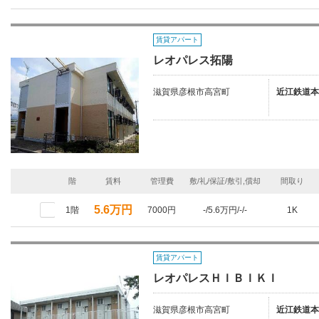
賃貸アパート
レオパレス拓陽
滋賀県彦根市高宮町
近江鉄道本
階
賃料
管理費
敷/礼/保証/敷引,償却
間取り
5.6万円
1階
7000円
-/5.6万円/-/-
1K
賃貸アパート
レオパレスＨＩＢＩＫＩ
滋賀県彦根市高宮町
近江鉄道本