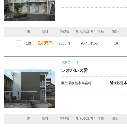
階
賃料
管理費
敷/礼/保証/敷引,償却
間取り
5.4万円
1階
7000円
-/5.4万円/-/-
1K
賃貸アパート
レオパレス雅
滋賀県彦根市高宮町
近江鉄道本
階
賃料
管理費
敷/礼/保証/敷引,償却
間取り