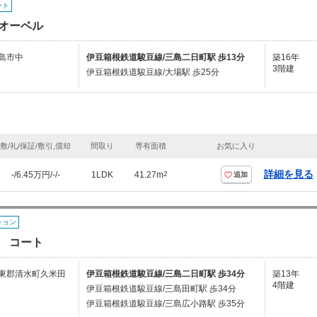
ート
オーベル
島市中
伊豆箱根鉄道駿豆線/三島二日町駅 歩13分
築16年
3階建
伊豆箱根鉄道駿豆線/大場駅 歩25分
敷/礼/保証/敷引,償却
間取り
専有面積
お気に入り
詳細を見る
-/6.45万円/-/-
1LDK
41.27m
2
追加
ション
 コート
東郡清水町久米田
伊豆箱根鉄道駿豆線/三島二日町駅 歩34分
築13年
4階建
伊豆箱根鉄道駿豆線/三島田町駅 歩34分
伊豆箱根鉄道駿豆線/三島広小路駅 歩35分