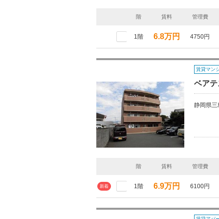
階
賃料
管理費
6.8万円
1階
4750円
賃貸マン
ベアテス
静岡県三
階
賃料
管理費
6.9万円
1階
6100円
新着
賃貸アパ