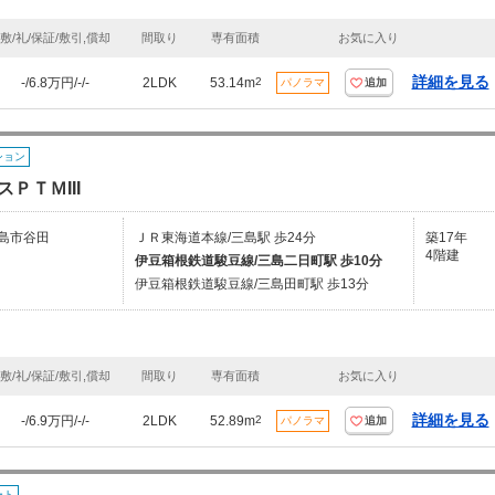
敷/礼/保証/敷引,償却
間取り
専有面積
お気に入り
詳細を見る
-/6.8万円/-/-
2LDK
53.14m
2
パノラマ
追加
ション
ＰＴＭIII
島市谷田
ＪＲ東海道本線/三島駅 歩24分
築17年
4階建
伊豆箱根鉄道駿豆線/三島二日町駅 歩10分
伊豆箱根鉄道駿豆線/三島田町駅 歩13分
敷/礼/保証/敷引,償却
間取り
専有面積
お気に入り
詳細を見る
-/6.9万円/-/-
2LDK
52.89m
2
パノラマ
追加
ート