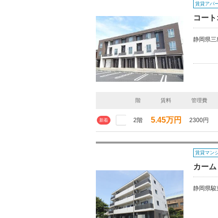
賃貸アパ
コート
静岡県三
階
賃料
管理費
5.45万円
2階
2300円
新着
賃貸マン
カーム
静岡県駿