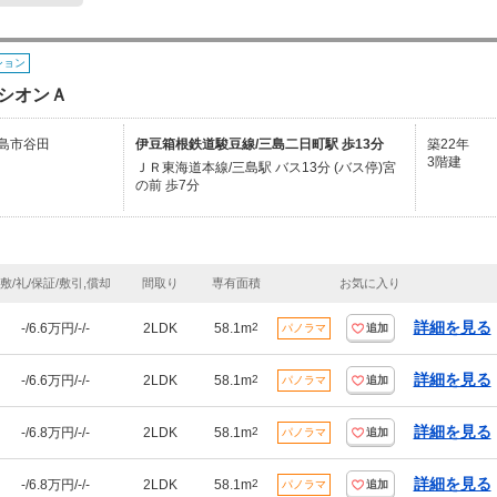
ション
シオンＡ
島市谷田
伊豆箱根鉄道駿豆線/三島二日町駅 歩13分
築22年
3階建
ＪＲ東海道本線/三島駅 バス13分 (バス停)宮
の前 歩7分
敷/礼/保証/敷引,償却
間取り
専有面積
お気に入り
詳細を見る
-/6.6万円/-/-
2LDK
58.1m
2
パノラマ
追加
詳細を見る
-/6.6万円/-/-
2LDK
58.1m
2
パノラマ
追加
詳細を見る
-/6.8万円/-/-
2LDK
58.1m
2
パノラマ
追加
詳細を見る
-/6.8万円/-/-
2LDK
58.1m
2
パノラマ
追加