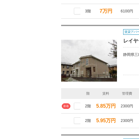
7万円
3階
6100円
賃貸アパ
レイヤ
静岡県三
階
賃料
管理費
5.85万円
2階
2300円
新着
5.95万円
2階
2300円