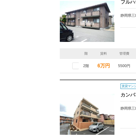
フルハ
静岡県三
階
賃料
管理費
6万円
2階
5500円
賃貸マン
カンパ
静岡県三