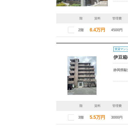
階
賃料
管理費
6.4万円
2階
4500円
賃貸マン
伊豆箱
静岡県駿
階
賃料
管理費
5.5万円
3階
3000円