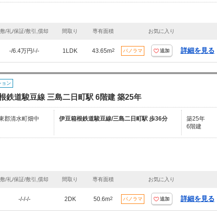
敷/礼/保証/敷引,償却
間取り
専有面積
お気に入り
詳細を見る
-/6.4万円/-/-
1LDK
43.65m
2
パノラマ
追加
ション
根鉄道駿豆線 三島二日町駅 6階建 築25年
東郡清水町畑中
伊豆箱根鉄道駿豆線/三島二日町駅 歩36分
築25年
6階建
敷/礼/保証/敷引,償却
間取り
専有面積
お気に入り
詳細を見る
-/-/-/-
2DK
50.6m
2
パノラマ
追加