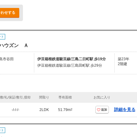
合わせする
ート
ハウズン Ａ
島市谷田
伊豆箱根鉄道駿豆線/三島二日町駅 歩19分
築23年
2階建
伊豆箱根鉄道駿豆線/三島田町駅 歩29分
敷/礼/保証/敷引,償却
間取り
専有面積
お気に入り
詳細を見る
-/-/-/-
2LDK
51.79m
2
追加
ート