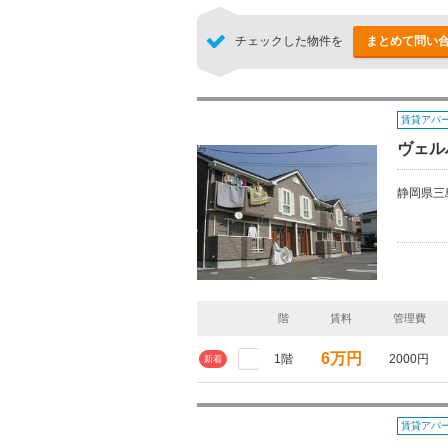
チェックした物件を
まとめて問い
賃貸アパ
ヴェル
静岡県三
階
賃料
管理費
6万円
1階
2000円
新着
賃貸アパ