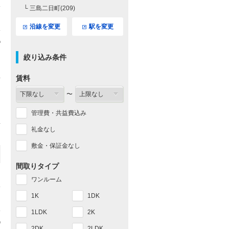
└ 三島二日町(209)
沿線を変更
駅を変更
絞り込み条件
賃料
〜
管理費・共益費込み
礼金なし
敷金・保証金なし
間取りタイプ
ワンルーム
1K
1DK
1LDK
2K
2DK
2LDK