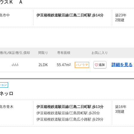
ウスＫ Ａ
島市中
伊豆箱根鉄道駿豆線/三島二日町駅 歩14分
築23年
2階建
敷/礼/保証/敷引,償却
間取り
専有面積
お気に入り
詳細を見る
-/-/-/-
2LDK
55.47m
2
パノラマ
追加
ション
ネッロ
島市青木
伊豆箱根鉄道駿豆線/三島二日町駅 歩13分
築16年
3階建
伊豆箱根鉄道駿豆線/三島田町駅 歩20分
伊豆箱根鉄道駿豆線/三島広小路駅 歩29分