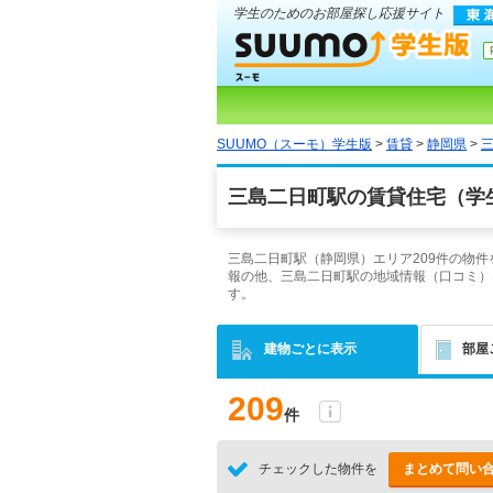
学生のためのお部屋探し応援サイト
SUUMO（スーモ）学生版
>
賃貸
>
静岡県
>
三島二日町駅の賃貸住宅（学
三島二日町駅（静岡県）エリア209件の物
報の他、三島二日町駅の地域情報（口コミ）
す。
建物ごとに表示
部屋
209
件
チェックした物件を
まとめて問い