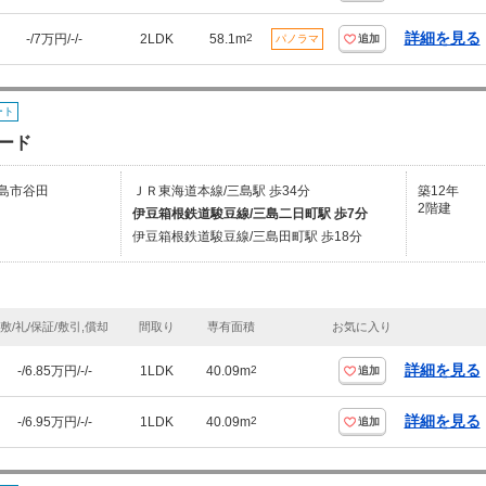
詳細を見る
-/7万円/-/-
2LDK
58.1m
2
パノラマ
追加
ート
ード
島市谷田
ＪＲ東海道本線/三島駅 歩34分
築12年
2階建
伊豆箱根鉄道駿豆線/三島二日町駅 歩7分
伊豆箱根鉄道駿豆線/三島田町駅 歩18分
敷/礼/保証/敷引,償却
間取り
専有面積
お気に入り
詳細を見る
-/6.85万円/-/-
1LDK
40.09m
2
追加
詳細を見る
-/6.95万円/-/-
1LDK
40.09m
2
追加