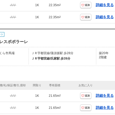
詳細を見る
-/-/-/-
1K
22.35m
2
追加
詳細を見る
-/-/-/-
1K
22.35m
2
追加
ート
レスポポラーレ
くら市馬場
ＪＲ宇都宮線/蒲須坂駅 歩28分
築20年
2階建
ＪＲ宇都宮線/氏家駅 歩39分
敷/礼/保証/敷引,償却
間取り
専有面積
お気に入り
詳細を見る
-/-/-/-
1K
21.65m
2
追加
詳細を見る
-/-/-/-
1K
21.65m
2
追加