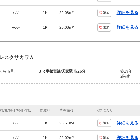
詳細を見る
-/-/-/-
1K
26.08m
2
追加
詳細を見る
-/-/-/-
1K
26.08m
2
追加
ート
レスクサカワＡ
くら市草川
ＪＲ宇都宮線/氏家駅 歩26分
築19年
2階建
敷/礼/保証/敷引,償却
間取り
専有面積
お気に入り
詳細を見る
-/-/-/-
1K
23.61m
2
追加
詳細を見る
-/-/-/-
1K
28.02m
2
追加