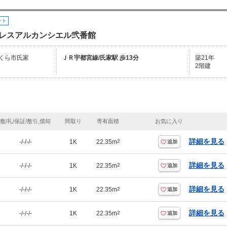
ート
レスアルカンシエル弐番館
くら市氏家
ＪＲ宇都宮線/氏家駅 歩13分
築21年
2階建
敷/礼/保証/敷引,償却
間取り
専有面積
お気に入り
詳細を見る
-/-/-/-
1K
22.35m
2
追加
詳細を見る
-/-/-/-
1K
22.35m
2
追加
詳細を見る
-/-/-/-
1K
22.35m
2
追加
詳細を見る
-/-/-/-
1K
22.35m
2
追加