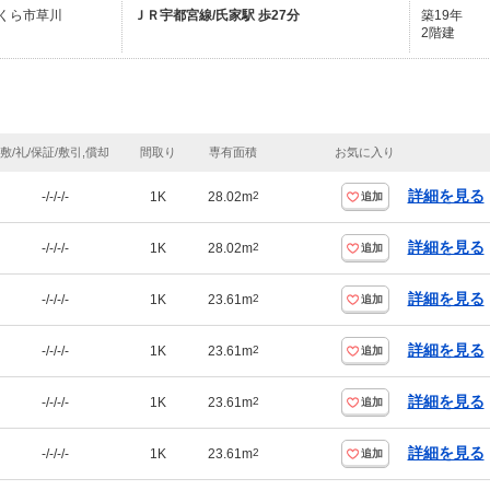
くら市草川
ＪＲ宇都宮線/氏家駅 歩27分
築19年
2階建
敷/礼/保証/敷引,償却
間取り
専有面積
お気に入り
詳細を見る
-/-/-/-
1K
28.02m
2
追加
詳細を見る
-/-/-/-
1K
28.02m
2
追加
詳細を見る
-/-/-/-
1K
23.61m
2
追加
詳細を見る
-/-/-/-
1K
23.61m
2
追加
詳細を見る
-/-/-/-
1K
23.61m
2
追加
詳細を見る
-/-/-/-
1K
23.61m
2
追加