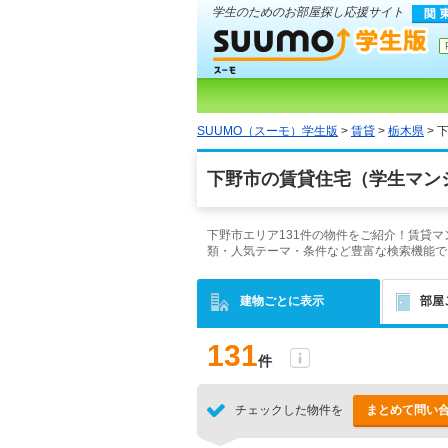
学生のためのお部屋探し応援サイト
SUUMO（スーモ）学生版
>
賃貸
>
栃木県
> 
下野市の賃貸住宅（学生マン
下野市エリア131件の物件をご紹介！賃貸
類・人気テーマ・条件など豊富な検索機能で
建物ごとに表示
部屋
131
件
チェックした物件を
まとめて問い