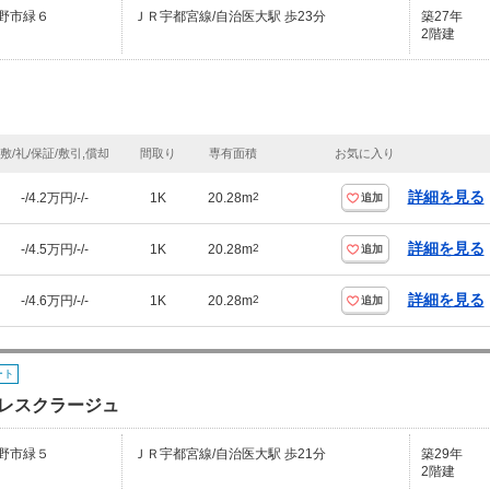
野市緑６
ＪＲ宇都宮線/自治医大駅 歩23分
築27年
2階建
敷/礼/保証/敷引,償却
間取り
専有面積
お気に入り
詳細を見る
-/4.2万円/-/-
1K
20.28m
2
追加
詳細を見る
-/4.5万円/-/-
1K
20.28m
2
追加
詳細を見る
-/4.6万円/-/-
1K
20.28m
2
追加
ート
レスクラージュ
野市緑５
ＪＲ宇都宮線/自治医大駅 歩21分
築29年
2階建