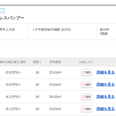
ート
レスバンブー
野市上大領
ＪＲ宇都宮線/石橋駅 歩24分
築18年
2階建
敷/礼/保証/敷引,償却
間取り
専有面積
お気に入り
詳細を見る
-/3.9万円/-/-
1K
23.61m
2
追加
詳細を見る
-/3.9万円/-/-
1K
23.61m
2
追加
詳細を見る
-/4.2万円/-/-
1K
28.02m
2
追加
詳細を見る
-/5.1万円/-/-
1K
23.61m
2
追加