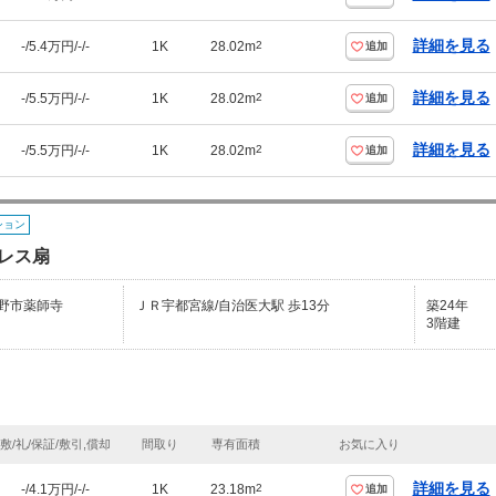
詳細を見る
-/5.4万円/-/-
1K
28.02m
2
追加
詳細を見る
-/5.5万円/-/-
1K
28.02m
2
追加
詳細を見る
-/5.5万円/-/-
1K
28.02m
2
追加
ション
レス扇
野市薬師寺
ＪＲ宇都宮線/自治医大駅 歩13分
築24年
3階建
敷/礼/保証/敷引,償却
間取り
専有面積
お気に入り
詳細を見る
-/4.1万円/-/-
1K
23.18m
2
追加