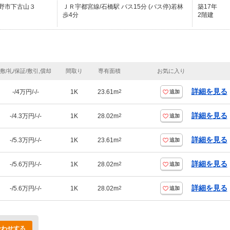
野市下古山３
ＪＲ宇都宮線/石橋駅 バス15分 (バス停)若林
築17年
歩4分
2階建
敷/礼/保証/敷引,償却
間取り
専有面積
お気に入り
詳細を見る
-/4万円/-/-
1K
23.61m
2
追加
詳細を見る
-/4.3万円/-/-
1K
28.02m
2
追加
詳細を見る
-/5.3万円/-/-
1K
23.61m
2
追加
詳細を見る
-/5.6万円/-/-
1K
28.02m
2
追加
詳細を見る
-/5.6万円/-/-
1K
28.02m
2
追加
合わせする