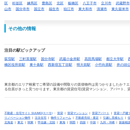
区
|
杉並区
|
練馬区
|
豊島区
|
北区
|
板橋区
|
八王子市
|
立川市
|
武蔵野市
山市
|
国分寺市
|
国立市
|
福生市
|
狛江市
|
東大和市
|
清瀬市
|
東久留米市
その他の情報
注目の駅ピックアップ
荻窪駅
|
三軒茶屋駅
|
国分寺駅
|
武蔵小金井駅
|
高田馬場駅
|
都立大学駅
|
橋区役所前駅
|
東十条駅
|
西新宿五丁目駅
|
明大前駅
|
小竹向原駅
|
井の頭
東京都のエリア検索でご希望の設備や間取りの賃借物件は見つかりましたか？エ
る住居がきっと見つかります。東京都の賃貸住宅(賃貸マンション、アパート、貸
不動産・住宅サイト SUUMO(スーモ)
：
賃貸
|
賃貸マンション
|
賃貸アパート
|
賃貸一戸建
リノベーション物件
|
注文住宅
|
物件リフォーム
|
不動産売却・査定
|
引越し見積もり
|
北海道
|
東北
|
関東
|
甲信越・北陸
|
東海
|
関西
|
四国
|
中国
|
九州・沖縄
|
新築相