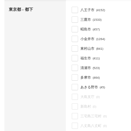
東京都 - 都下
八王子市
(4152)
三鷹市
(1533)
昭島市
(457)
小金井市
(1264)
東村山市
(841)
福生市
(411)
清瀬市
(523)
多摩市
(464)
あきる野市
(45)
大島支庁
(0)
新島村
(0)
三宅島三宅村
(0)
八丈島八丈町
(0)