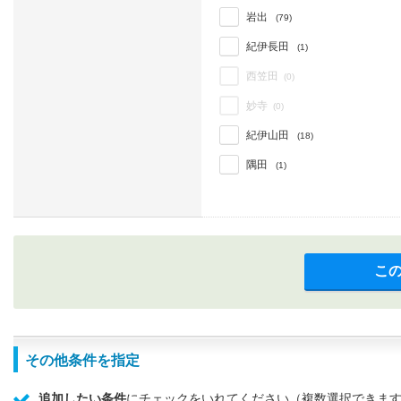
岩出
(79)
紀伊長田
(1)
西笠田
(0)
妙寺
(0)
紀伊山田
(18)
隅田
(1)
こ
その他条件を指定
追加したい条件
にチェックをいれてください（複数選択できま