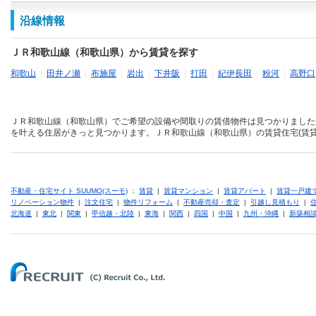
沿線情報
ＪＲ和歌山線（和歌山県）から賃貸を探す
和歌山
|
田井ノ瀬
|
布施屋
|
岩出
|
下井阪
|
打田
|
紀伊長田
|
粉河
|
高野口
ＪＲ和歌山線（和歌山県）でご希望の設備や間取りの賃借物件は見つかりました
を叶える住居がきっと見つかります。ＪＲ和歌山線（和歌山県）の賃貸住宅(賃貸
不動産・住宅サイト SUUMO(スーモ)
：
賃貸
|
賃貸マンション
|
賃貸アパート
|
賃貸一戸建
リノベーション物件
|
注文住宅
|
物件リフォーム
|
不動産売却・査定
|
引越し見積もり
|
北海道
|
東北
|
関東
|
甲信越・北陸
|
東海
|
関西
|
四国
|
中国
|
九州・沖縄
|
新築相