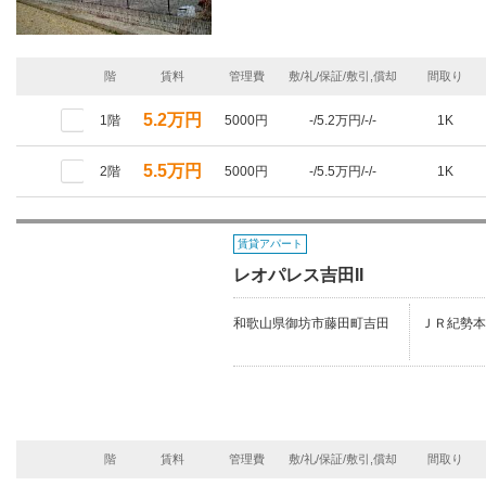
階
賃料
管理費
敷/礼/保証/敷引,償却
間取り
5.2万円
1階
5000円
-/5.2万円/-/-
1K
5.5万円
2階
5000円
-/5.5万円/-/-
1K
賃貸アパート
レオパレス吉田II
和歌山県御坊市藤田町吉田
ＪＲ紀勢本
階
賃料
管理費
敷/礼/保証/敷引,償却
間取り