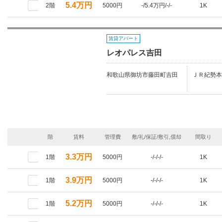
5.4万円
2階
5000円
-/5.4万円/-/-
1K
賃貸アパート
レオパレス吉田
和歌山県御坊市藤田町吉田
ＪＲ紀勢本
階
賃料
管理費
敷/礼/保証/敷引,償却
間取り
3.3万円
1階
5000円
-/-/-/-
1K
3.9万円
1階
5000円
-/-/-/-
1K
5.2万円
1階
5000円
-/-/-/-
1K