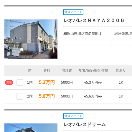
賃貸アパート
レオパレスＮＡＹＡ２００６
和歌山県御坊市名屋町１
紀州鉄道/西
階
賃料
管理費
敷/礼/保証/敷引,償却
間取り
5.3万円
1階
5000円
-/5.3万円/-/-
1K
新着
5.6万円
2階
5000円
-/5.6万円/-/-
1K
賃貸アパート
レオパレスドリーム