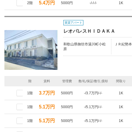
5.4万円
2階
5000円
-/-/-/-
1K
賃貸アパート
レオパレスＨＩＤＡＫＡ
和歌山県御坊市湯川町小松
ＪＲ紀勢本
原
階
賃料
管理費
敷/礼/保証/敷引,償却
間取り
3.7万円
1階
5000円
-/3.7万円/-/-
1K
5.1万円
1階
5000円
-/5.1万円/-/-
1K
5.1万円
1階
5000円
-/5.1万円/-/-
1K