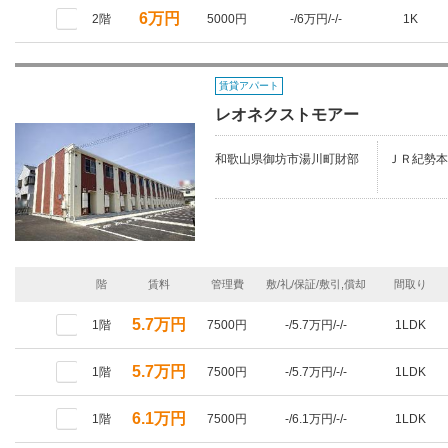
6万円
2階
5000円
-/6万円/-/-
1K
賃貸アパート
レオネクストモアー
和歌山県御坊市湯川町財部
ＪＲ紀勢本
階
賃料
管理費
敷/礼/保証/敷引,償却
間取り
5.7万円
1階
7500円
-/5.7万円/-/-
1LDK
5.7万円
1階
7500円
-/5.7万円/-/-
1LDK
6.1万円
1階
7500円
-/6.1万円/-/-
1LDK