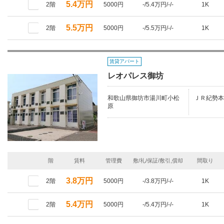
5.4万円
2階
5000円
-/5.4万円/-/-
1K
5.5万円
2階
5000円
-/5.5万円/-/-
1K
賃貸アパート
レオパレス御坊
和歌山県御坊市湯川町小松
ＪＲ紀勢本
原
階
賃料
管理費
敷/礼/保証/敷引,償却
間取り
3.8万円
2階
5000円
-/3.8万円/-/-
1K
5.4万円
2階
5000円
-/5.4万円/-/-
1K