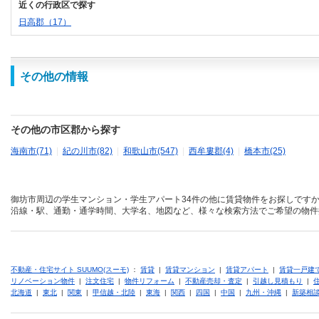
近くの行政区で探す
日高郡（17）
その他の情報
その他の市区郡から探す
海南市(71)
|
紀の川市(82)
|
和歌山市(547)
|
西牟婁郡(4)
|
橋本市(25)
御坊市周辺の学生マンション・学生アパート34件の他に賃貸物件をお探しですか
沿線・駅、通勤・通学時間、大学名、地図など、様々な検索方法でご希望の物件
不動産・住宅サイト SUUMO(スーモ)
：
賃貸
|
賃貸マンション
|
賃貸アパート
|
賃貸一戸建
リノベーション物件
|
注文住宅
|
物件リフォーム
|
不動産売却・査定
|
引越し見積もり
|
北海道
|
東北
|
関東
|
甲信越・北陸
|
東海
|
関西
|
四国
|
中国
|
九州・沖縄
|
新築相