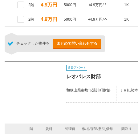
4.9万円
2階
5000円
-/4.9万円/-/-
1K
4.9万円
2階
5000円
-/4.9万円/-/-
1K
チェックした物件を
まとめて問い合わせする
賃貸アパート
レオパレス財部
和歌山県御坊市湯川町財部
ＪＲ紀勢本
階
賃料
管理費
敷/礼/保証/敷引,償却
間取り