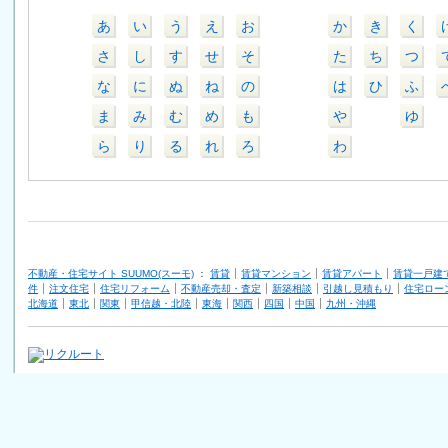
あ
い
う
え
お
か
き
く
さ
し
す
せ
そ
た
ち
つ
な
に
ぬ
ね
の
は
ひ
ふ
ま
み
む
め
も
や
ゆ
ら
り
る
れ
ろ
わ
不動産・住宅サイト SUUMO(スーモ)
：
賃貸
賃貸マンション
賃貸アパート
賃貸一戸建
件
注文住宅
住宅リフォーム
不動産売却・査定
新築相談
引越し見積もり
住宅ロー
北海道
東北
関東
甲信越・北陸
東海
関西
四国
中国
九州・沖縄