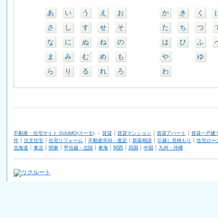
あ
い
う
え
お
か
き
く
さ
し
す
せ
そ
た
ち
つ
な
に
ぬ
ね
の
は
ひ
ふ
ま
み
む
め
も
や
ゆ
ら
り
る
れ
ろ
わ
不動産・住宅サイト SUUMO(スーモ)
：
賃貸
賃貸マンション
賃貸アパート
賃貸一戸建
件
注文住宅
住宅リフォーム
不動産売却・査定
新築相談
引越し見積もり
住宅ロー
北海道
東北
関東
甲信越・北陸
東海
関西
四国
中国
九州・沖縄