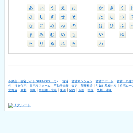
あ
い
う
え
お
か
き
く
さ
し
す
せ
そ
た
ち
つ
な
に
ぬ
ね
の
は
ひ
ふ
ま
み
む
め
も
や
ゆ
ら
り
る
れ
ろ
わ
不動産・住宅サイト SUUMO(スーモ)
：
賃貸
賃貸マンション
賃貸アパート
賃貸一戸建
件
注文住宅
住宅リフォーム
不動産売却・査定
新築相談
引越し見積もり
住宅ロー
北海道
東北
関東
甲信越・北陸
東海
関西
四国
中国
九州・沖縄