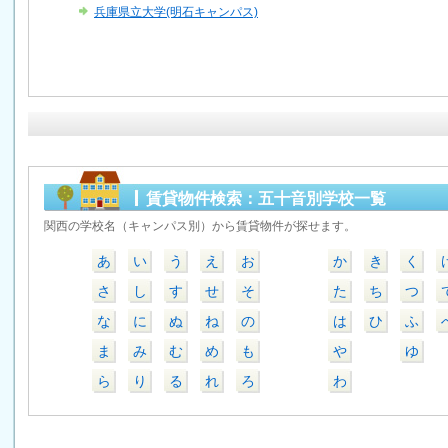
兵庫県立大学(明石キャンパス)
賃貸物件検索：五十音別学校一覧
関西の学校名（キャンパス別）から賃貸物件が探せます。
あ
い
う
え
お
か
き
く
さ
し
す
せ
そ
た
ち
つ
な
に
ぬ
ね
の
は
ひ
ふ
ま
み
む
め
も
や
ゆ
ら
り
る
れ
ろ
わ