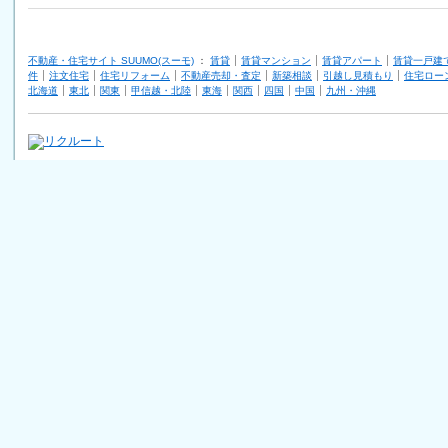
不動産・住宅サイト SUUMO(スーモ)
：
賃貸
賃貸マンション
賃貸アパート
賃貸一戸建
件
注文住宅
住宅リフォーム
不動産売却・査定
新築相談
引越し見積もり
住宅ロー
北海道
東北
関東
甲信越・北陸
東海
関西
四国
中国
九州・沖縄