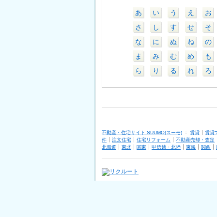
あ
い
う
え
お
さ
し
す
せ
そ
な
に
ぬ
ね
の
ま
み
む
め
も
ら
り
る
れ
ろ
不動産・住宅サイト SUUMO(スーモ)
：
賃貸
賃貸
件
注文住宅
住宅リフォーム
不動産売却・査定
北海道
東北
関東
甲信越・北陸
東海
関西