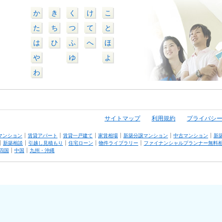
か
き
く
け
こ
た
ち
つ
て
と
は
ひ
ふ
へ
ほ
や
ゆ
よ
わ
サイトマップ
利用規約
プライバシ
マンション
賃貸アパート
賃貸一戸建て
家賃相場
新築分譲マンション
中古マンション
新
新築相談
引越し見積もり
住宅ローン
物件ライブラリー
ファイナンシャルプランナー無料
四国
中国
九州・沖縄