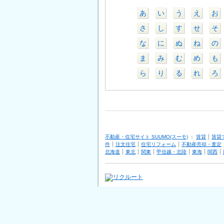
あ
い
う
え
お
さ
し
す
せ
そ
な
に
ぬ
ね
の
ま
み
む
め
も
ら
り
る
れ
ろ
不動産・住宅サイト SUUMO(スーモ)
：
賃貸
賃貸
件
注文住宅
住宅リフォーム
不動産売却・査定
北海道
東北
関東
甲信越・北陸
東海
関西