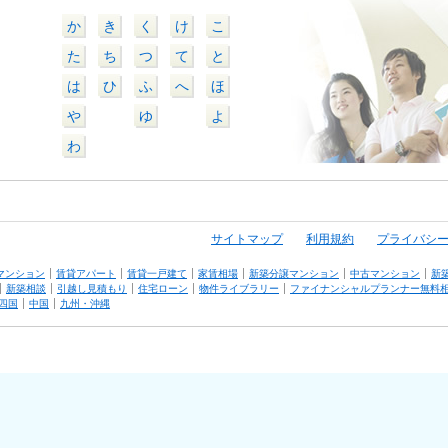
か
き
く
け
こ
た
ち
つ
て
と
は
ひ
ふ
へ
ほ
や
ゆ
よ
わ
サイトマップ
利用規約
プライバシ
マンション
賃貸アパート
賃貸一戸建て
家賃相場
新築分譲マンション
中古マンション
新
新築相談
引越し見積もり
住宅ローン
物件ライブラリー
ファイナンシャルプランナー無料
四国
中国
九州・沖縄