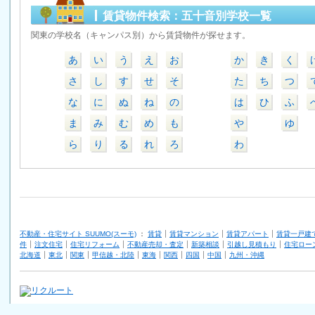
賃貸物件検索：五十音別学校一覧
関東の学校名（キャンパス別）から賃貸物件が探せます。
あ
い
う
え
お
か
き
く
さ
し
す
せ
そ
た
ち
つ
な
に
ぬ
ね
の
は
ひ
ふ
ま
み
む
め
も
や
ゆ
ら
り
る
れ
ろ
わ
不動産・住宅サイト SUUMO(スーモ)
：
賃貸
賃貸マンション
賃貸アパート
賃貸一戸建
件
注文住宅
住宅リフォーム
不動産売却・査定
新築相談
引越し見積もり
住宅ロー
北海道
東北
関東
甲信越・北陸
東海
関西
四国
中国
九州・沖縄