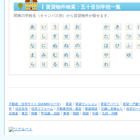
賃貸物件検索：五十音別学校一覧
関東の学校名（キャンパス別）から賃貸物件が探せます。
あ
い
う
え
お
か
き
く
さ
し
す
せ
そ
た
ち
つ
な
に
ぬ
ね
の
は
ひ
ふ
ま
み
む
め
も
や
ゆ
ら
り
る
れ
ろ
わ
不動産・住宅サイト SUUMO(スーモ)
：
賃貸
賃貸マンション
賃貸アパート
賃貸一戸建
件
注文住宅
住宅リフォーム
不動産売却・査定
新築相談
引越し見積もり
住宅ロー
北海道
東北
関東
甲信越・北陸
東海
関西
四国
中国
九州・沖縄