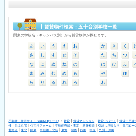
賃貸物件検索：五十音別学校一覧
関東の学校名（キャンパス別）から賃貸物件が探せます。
あ
い
う
え
お
か
き
く
さ
し
す
せ
そ
た
ち
つ
な
に
ぬ
ね
の
は
ひ
ふ
ま
み
む
め
も
や
ゆ
ら
り
る
れ
ろ
わ
不動産・住宅サイト SUUMO(スーモ)
：
賃貸
賃貸マンション
賃貸アパート
賃貸一戸建
件
注文住宅
住宅リフォーム
不動産売却・査定
新築相談
引越し見積もり
住宅ロー
北海道
東北
関東
甲信越・北陸
東海
関西
四国
中国
九州・沖縄