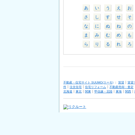
あ
い
う
え
お
さ
し
す
せ
そ
な
に
ぬ
ね
の
ま
み
む
め
も
ら
り
る
れ
ろ
不動産・住宅サイト SUUMO(スーモ)
：
賃貸
賃貸
件
注文住宅
住宅リフォーム
不動産売却・査定
北海道
東北
関東
甲信越・北陸
東海
関西