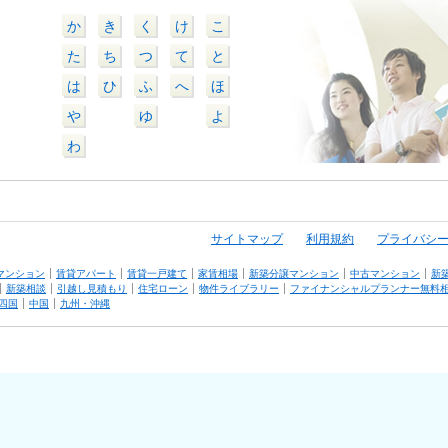
か
き
く
け
こ
た
ち
つ
て
と
は
ひ
ふ
へ
ほ
や
ゆ
よ
わ
サイトマップ
利用規約
プライバシ
マンション
賃貸アパート
賃貸一戸建て
家賃相場
新築分譲マンション
中古マンション
新
新築相談
引越し見積もり
住宅ローン
物件ライブラリー
ファイナンシャルプランナー無料
四国
中国
九州・沖縄