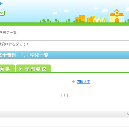
国へ
学校名一覧
賃貸物件を探そう！
五十音別「し」学校一覧
四国大学
|
1
|