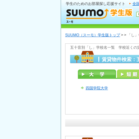
学生のためのお部屋探し応援サイト
全
SUUMO（スーモ）学生版トップ
>
>
「し」
五十音別「し」学校名一覧 学校近くの
賃貸物件検索：
四国学院大学