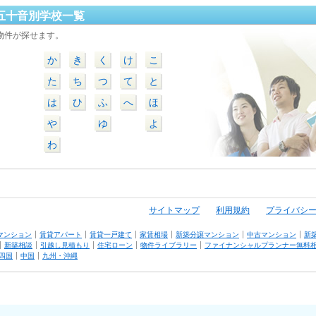
五十音別学校一覧
物件が探せます。
か
き
く
け
こ
た
ち
つ
て
と
は
ひ
ふ
へ
ほ
や
ゆ
よ
わ
サイトマップ
利用規約
プライバシ
マンション
賃貸アパート
賃貸一戸建て
家賃相場
新築分譲マンション
中古マンション
新
新築相談
引越し見積もり
住宅ローン
物件ライブラリー
ファイナンシャルプランナー無料
四国
中国
九州・沖縄