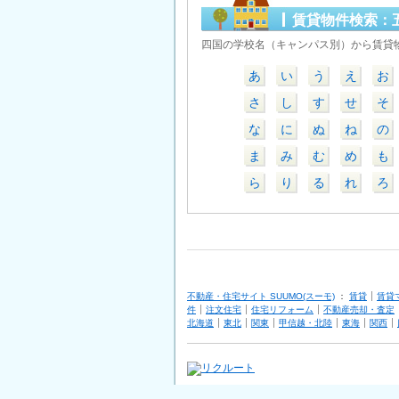
賃貸物件検索：
四国の学校名（キャンパス別）から賃貸
あ
い
う
え
お
さ
し
す
せ
そ
な
に
ぬ
ね
の
ま
み
む
め
も
ら
り
る
れ
ろ
不動産・住宅サイト SUUMO(スーモ)
：
賃貸
賃貸
件
注文住宅
住宅リフォーム
不動産売却・査定
北海道
東北
関東
甲信越・北陸
東海
関西