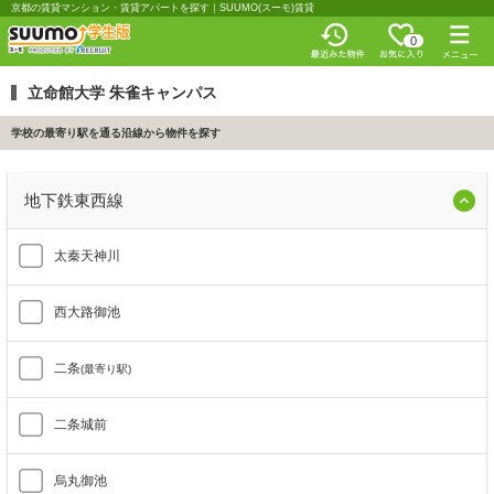
京都の賃貸マンション・賃貸アパートを探す｜SUUMO(スーモ)賃貸
0
立命館大学 朱雀キャンパス
学校の最寄り駅を通る沿線から物件を探す
地下鉄東西線
太秦天神川
西大路御池
二条
(最寄り駅)
二条城前
烏丸御池