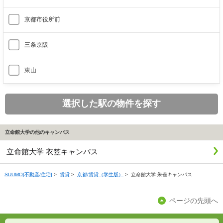
京都市役所前
三条京阪
東山
選択した駅の物件を探す
立命館大学の他のキャンパス
立命館大学 衣笠キャンパス
SUUMO[不動産/住宅]
>
賃貸
>
京都/賃貸（学生版）
>
立命館大学 朱雀キャンパス
ページの先頭へ