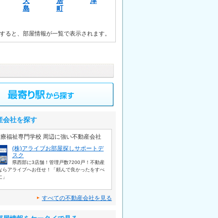
天
居
津
島
町
すると、部屋情報が一覧で表示されます。
産会社を探す
療福祉専門学校 周辺に強い不動産会社
(株)アライブお部屋探しサポートデ
スク
県西部に3店舗！管理戸数7200戸！不動産
ならアライブへお任せ！「頼んで良かったをすべ
に」
すべての不動産会社を見る