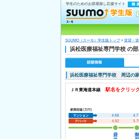
学生のためのお部屋探し応援サイト
SUUMO（スーモ）学生版トップ
>
賃貸・賃
浜松医療福祉専門学校 の
浜松医療福祉専門学校 周辺の
駅名をクリッ
ＪＲ東海道本線
4.66
4.7
4.92
5.7
袋
御