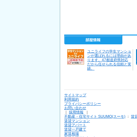
ユニライフの学生マンショ
ンが選ばれるには理由があ
ります。47都道府県対応
だから任せられる信頼と実
績。
サイトマップ
利用規約
プライバシーポリシー
お問い合わせ
｜
採用情報
｜
不動産・住宅サイト SUUMO(スーモ)
：
賃
賃貸マンション
賃貸アパート
賃貸一戸建て
家賃相場