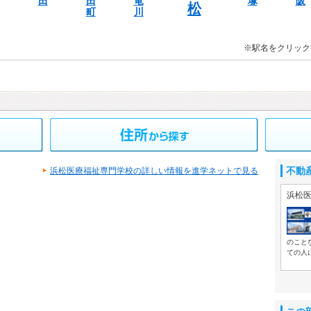
田
田
竜
塚
阪
松
町
川
※駅名をクリック
不動
浜松医療福祉専門学校の詳しい情報を進学ネットで見る
浜松医
のこと
ての人