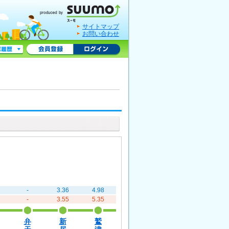
サイトマップ
お問い合わせ
-
3.36
4.98
-
3.55
5.35
弁
新
鷲