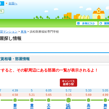
全国へ
貸マンション
>
東海
> 浜松医療福祉専門学校
部屋探し情報
家賃相場・部屋情報
クすると、その駅周辺にある部屋の一覧が表示されるよ！
7
4.39
5
6.05
5.72
5.33
5.05
5
4.58
5.21
5.65
5.15
5.69
4.99
浜
磐
豊
天
高
舞