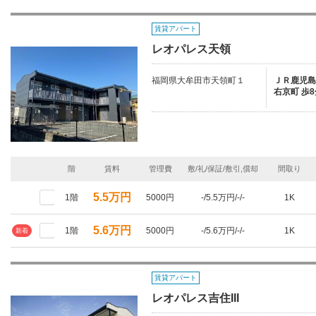
賃貸アパート
レオパレス天領
福岡県大牟田市天領町１
ＪＲ鹿児島本
右京町 歩8
階
賃料
管理費
敷/礼/保証/敷引,償却
間取り
5.5万円
1階
5000円
-/5.5万円/-/-
1K
5.6万円
1階
5000円
-/5.6万円/-/-
1K
新着
賃貸アパート
レオパレス吉住III