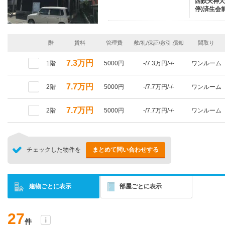
西鉄天神大
停)済生会前
階
賃料
管理費
敷/礼/保証/敷引,償却
間取り
7.3万円
1階
5000円
-/7.3万円/-/-
ワンルーム
7.7万円
2階
5000円
-/7.7万円/-/-
ワンルーム
7.7万円
2階
5000円
-/7.7万円/-/-
ワンルーム
チェックした物件を
まとめて問い合わせする
建物ごとに表示
部屋ごとに表示
27
件