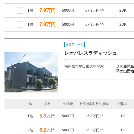
7.9万円
1階
5000円
-/7.9万円/-/-
2DK
7.9万円
1階
5000円
-/7.9万円/-/-
2DK
賃貸アパート
レオパレスラディッシュ
福岡県大牟田市大字歴木
ＪＲ鹿児島本
平の山団地
階
賃料
管理費
敷/礼/保証/敷引,償却
間取り
5.8万円
1階
5000円
-/5.8万円/-/-
1K
6.2万円
2階
5000円
-/6.2万円/-/-
1K