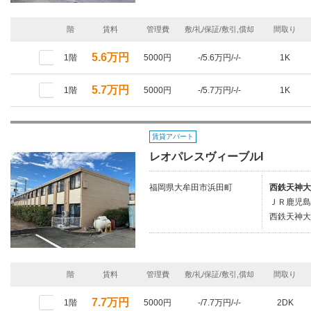
階
賃料
管理費
敷/礼/保証/敷引,償却
間取り
5.6万円
1階
5000円
-/5.6万円/-/-
1K
5.7万円
1階
5000円
-/5.7万円/-/-
1K
賃貸アパート
レオパレスヴィーブルI
福岡県大牟田市浜田町
西鉄天神大
ＪＲ鹿児島
西鉄天神大
階
賃料
管理費
敷/礼/保証/敷引,償却
間取り
7.7万円
1階
5000円
-/7.7万円/-/-
2DK