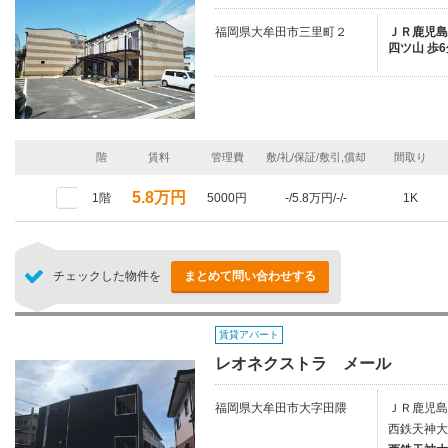
福岡県大牟田市三里町２
ＪＲ鹿児島本
四ツ山 歩6
階
賃料
管理費
敷/礼/保証/敷引,償却
間取り
5.8万円
1階
5000円
-/5.8万円/-/-
1K
チェックした物件を
まとめて問い合わせする
賃貸アパート
レオネクストラ メール
福岡県大牟田市大字田隈
ＪＲ鹿児島
西鉄天神大