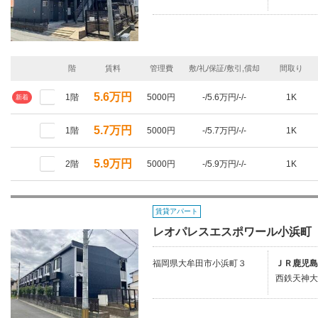
階
賃料
管理費
敷/礼/保証/敷引,償却
間取り
5.6万円
1階
5000円
-/5.6万円/-/-
1K
新着
5.7万円
1階
5000円
-/5.7万円/-/-
1K
5.9万円
2階
5000円
-/5.9万円/-/-
1K
賃貸アパート
レオパレスエスポワール小浜町
福岡県大牟田市小浜町３
ＪＲ鹿児島
西鉄天神大