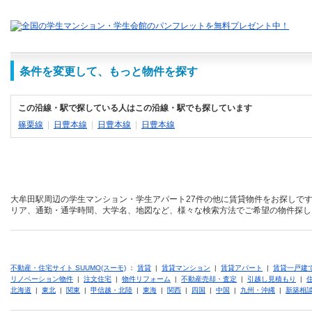
条件を変更して、もっと物件を探す
この沿線・駅で探している人はこの沿線・駅でも探しています
篠栗線
|
日豊本線
|
日豊本線
|
日豊本線
大牟田駅周辺の学生マンション・学生アパート27件の他に賃貸物件をお探しです
リア、通勤・通学時間、大学名、地図など、様々な検索方法でご希望の物件探し
不動産・住宅サイト SUUMO(スーモ)
：
賃貸
|
賃貸マンション
|
賃貸アパート
|
賃貸一戸建
リノベーション物件
|
注文住宅
|
物件リフォーム
|
不動産売却・査定
|
引越し見積もり
|
北海道
|
東北
|
関東
|
甲信越・北陸
|
東海
|
関西
|
四国
|
中国
|
九州・沖縄
|
新築相