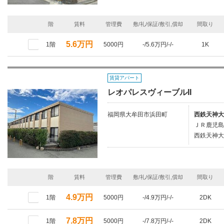
階
賃料
管理費
敷/礼/保証/敷引,償却
間取り
5.6万円
1階
5000円
-/5.6万円/-/-
1K
賃貸アパート
レオパレスヴィーブルII
福岡県大牟田市浜田町
西鉄天神大
ＪＲ鹿児島
西鉄天神大
階
賃料
管理費
敷/礼/保証/敷引,償却
間取り
4.9万円
1階
5000円
-/4.9万円/-/-
2DK
7.8万円
1階
5000円
-/7.8万円/-/-
2DK