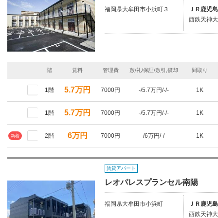
福岡県大牟田市小浜町３
ＪＲ鹿児島
西鉄天神大
階
賃料
管理費
敷/礼/保証/敷引,償却
間取り
5.7万円
1階
7000円
-/5.7万円/-/-
1K
5.7万円
1階
7000円
-/5.7万円/-/-
1K
6万円
2階
7000円
-/6万円/-/-
1K
新着
賃貸アパート
レオパレスプランセル南陽
福岡県大牟田市小浜町
ＪＲ鹿児島
西鉄天神大