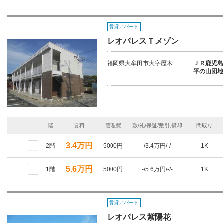
賃貸アパート
レオパレスＴメゾン
福岡県大牟田市大字歴木
ＪＲ鹿児島本
平の山団地
階
賃料
管理費
敷/礼/保証/敷引,償却
間取り
3.4万円
2階
5000円
-/3.4万円/-/-
1K
5.6万円
1階
5000円
-/5.6万円/-/-
1K
賃貸アパート
レオパレス紫陽花