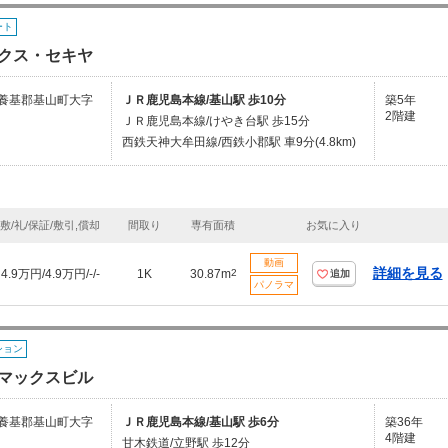
ート
クス・セキヤ
養基郡基山町大字
ＪＲ鹿児島本線/基山駅 歩10分
築5年
2階建
ＪＲ鹿児島本線/けやき台駅 歩15分
西鉄天神大牟田線/西鉄小郡駅 車9分(4.8km)
敷/礼/保証/敷引,償却
間取り
専有面積
お気に入り
動画
詳細を見る
4.9万円/4.9万円/-/-
1K
30.87m
2
追加
パノラマ
ション
マックスビル
養基郡基山町大字
ＪＲ鹿児島本線/基山駅 歩6分
築36年
4階建
甘木鉄道/立野駅 歩12分