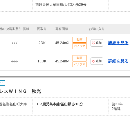
西鉄天神大牟田線/大保駅 歩29分
敷/礼/保証/敷引,償却
間取り
専有面積
お気に入り
動画
詳細を見る
-/-/-/-
2DK
45.24m
2
追加
パノラマ
動画
詳細を見る
-/-/-/-
1LDK
45.24m
2
追加
パノラマ
ート
レスＷＩＮＧ 秋光
養基郡基山町大字
ＪＲ鹿児島本線/基山駅 歩10分
築21年
2階建