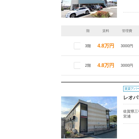
階
賃料
管理費
4.8万円
3階
3000円
4.8万円
2階
3000円
賃貸アパ
レオパ
佐賀県三
宮浦