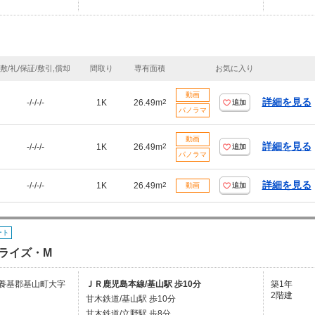
敷/礼/保証/敷引,償却
間取り
専有面積
お気に入り
動画
詳細を見る
-/-/-/-
1K
26.49m
2
追加
パノラマ
動画
詳細を見る
-/-/-/-
1K
26.49m
2
追加
パノラマ
詳細を見る
-/-/-/-
1K
26.49m
2
動画
追加
ート
ライズ・M
養基郡基山町大字
ＪＲ鹿児島本線/基山駅 歩10分
築1年
2階建
甘木鉄道/基山駅 歩10分
甘木鉄道/立野駅 歩8分