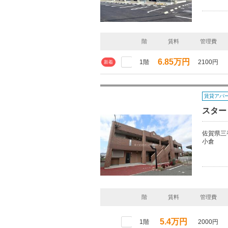
階
賃料
管理費
6.85万円
1階
2100円
新着
賃貸アパ
スター
佐賀県三
小倉
階
賃料
管理費
5.4万円
1階
2000円