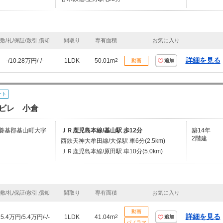
敷/礼/保証/敷引,償却
間取り
専有面積
お気に入り
詳細を見る
-/10.28万円/-/-
1LDK
50.01m
2
動画
追加
ート
ビレ 小倉
養基郡基山町大字
ＪＲ鹿児島本線/基山駅 歩12分
築14年
2階建
西鉄天神大牟田線/大保駅 車6分(2.5km)
ＪＲ鹿児島本線/原田駅 車10分(5.0km)
敷/礼/保証/敷引,償却
間取り
専有面積
お気に入り
動画
詳細を見る
5.4万円/5.4万円/-/-
1LDK
41.04m
2
追加
パノラマ