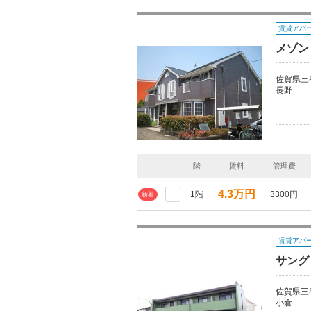
賃貸アパ
メゾン
佐賀県三
長野
階
賃料
管理費
4.3万円
1階
3300円
新着
賃貸アパ
サング
佐賀県三
小倉