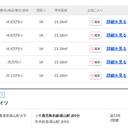
敷/礼/保証/敷引,償却
間取り
専有面積
お気に入り
詳細を見る
-/4.8万円/-/-
1K
23.18m
2
追加
詳細を見る
-/4.8万円/-/-
1K
23.18m
2
追加
詳細を見る
-/4.9万円/-/-
1K
23.18m
2
追加
詳細を見る
-/5万円/-/-
1K
23.18m
2
追加
詳細を見る
-/5.1万円/-/-
1K
23.18m
2
追加
ート
イツ
養基郡基山町大字
ＪＲ鹿児島本線/基山駅 歩9分
築33年
2階建
甘木鉄道/基山駅 歩9分