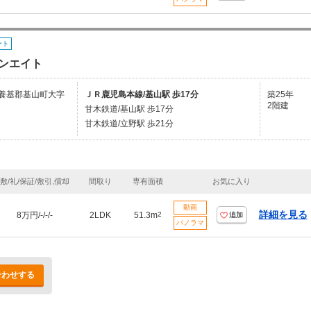
ート
ンエイト
養基郡基山町大字
ＪＲ鹿児島本線/基山駅 歩17分
築25年
2階建
甘木鉄道/基山駅 歩17分
甘木鉄道/立野駅 歩21分
敷/礼/保証/敷引,償却
間取り
専有面積
お気に入り
動画
詳細を見る
8万円/-/-/-
2LDK
51.3m
2
追加
パノラマ
合わせする