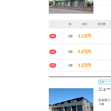
階
賃料
管理費
3.1万円
1階
-
新着
3.2万円
2階
-
新着
3.2万円
1階
-
新着
賃貸アパ
ニュー
佐賀県三
小倉