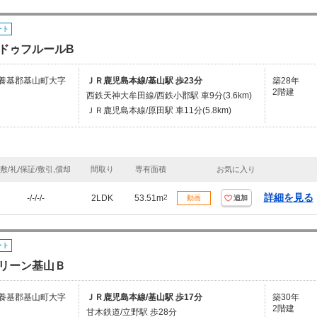
ート
ドゥフルールB
養基郡基山町大字
ＪＲ鹿児島本線/基山駅 歩23分
築28年
2階建
西鉄天神大牟田線/西鉄小郡駅 車9分(3.6km)
ＪＲ鹿児島本線/原田駅 車11分(5.8km)
敷/礼/保証/敷引,償却
間取り
専有面積
お気に入り
詳細を見る
-/-/-/-
2LDK
53.51m
2
動画
追加
ート
リーン基山Ｂ
養基郡基山町大字
ＪＲ鹿児島本線/基山駅 歩17分
築30年
2階建
甘木鉄道/立野駅 歩28分