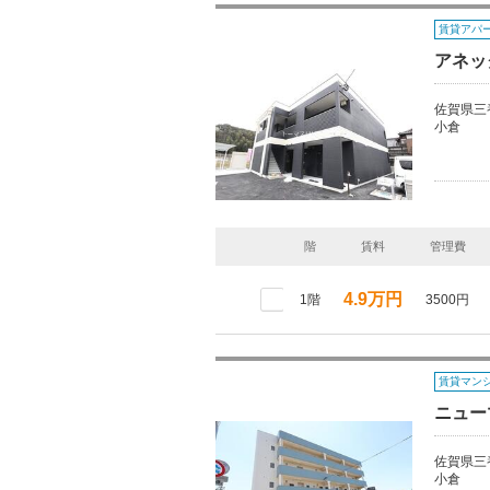
賃貸アパ
アネッ
佐賀県三
小倉
階
賃料
管理費
4.9万円
1階
3500円
賃貸マン
ニュー
佐賀県三
小倉