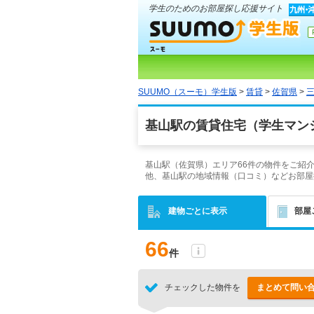
学生のためのお部屋探し応援サイト
SUUMO（スーモ）学生版
>
賃貸
>
佐賀県
>
基山駅の賃貸住宅（学生マン
基山駅（佐賀県）エリア66件の物件をご紹
他、基山駅の地域情報（口コミ）などお部屋
建物ごとに表示
部屋
66
件
チェックした物件を
まとめて問い