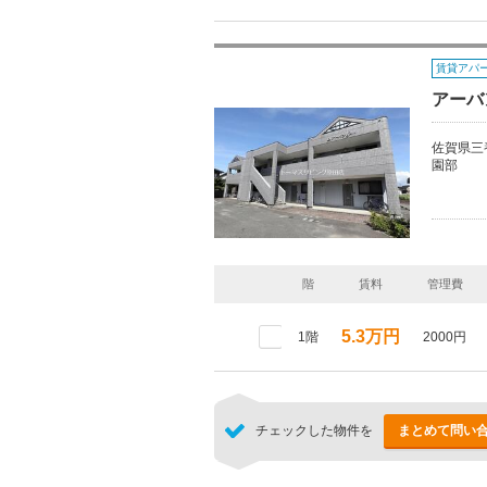
賃貸アパ
アーバ
佐賀県三
園部
階
賃料
管理費
5.3万円
1階
2000円
チェックした物件を
まとめて問い