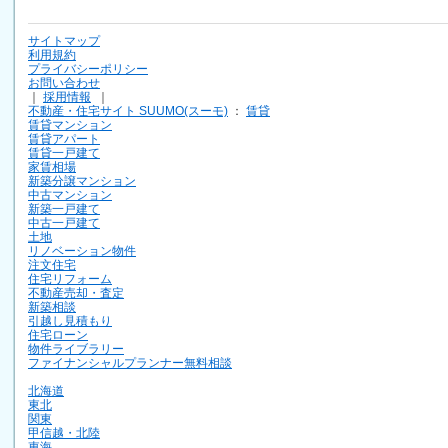
サイトマップ
利用規約
プライバシーポリシー
お問い合わせ
｜
採用情報
｜
不動産・住宅サイト SUUMO(スーモ)
：
賃貸
賃貸マンション
賃貸アパート
賃貸一戸建て
家賃相場
新築分譲マンション
中古マンション
新築一戸建て
中古一戸建て
土地
リノベーション物件
注文住宅
住宅リフォーム
不動産売却・査定
新築相談
引越し見積もり
住宅ローン
物件ライブラリー
ファイナンシャルプランナー無料相談
北海道
東北
関東
甲信越・北陸
東海