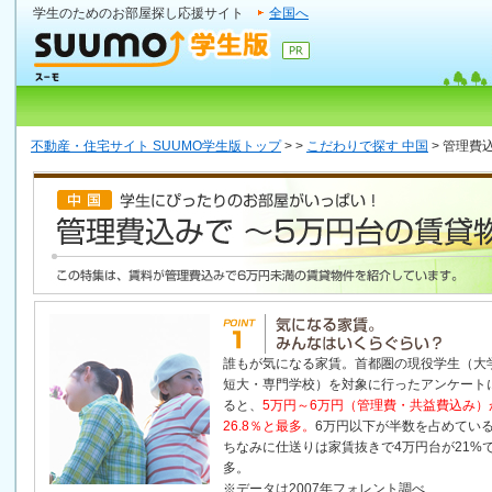
学生のためのお部屋探し応援サイト
全国へ
不動産・住宅サイト SUUMO学生版トップ
>
>
こだわりで探す 中国
>
管理費
誰もが気になる家賃。首都圏の現役学生（大
短大・専門学校）を対象に行ったアンケート
ると、
5万円～6万円（管理費・共益費込み）
26.8％と最多。
6万円以下が半数を占めてい
ちなみに仕送りは家賃抜きで4万円台が21%
多。
※データは2007年フォレント調べ