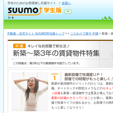
学生のためのお部屋探し応援サイト
全国へ
不動産・住宅サイト SUUMO学生版トップ
>
>
こだわりで探す 中国
>
新築～
新築や築浅物件のメリットのひとつは、最新
備。オートロックや防犯カメラなどの
セキュ
ィ設備
も新築～築浅物件では普及が進んでお
最新の設備がそろっている
ことが多い。最新
備で快適ライフが送れるから、お部屋での時
もっと楽しくなりそう！