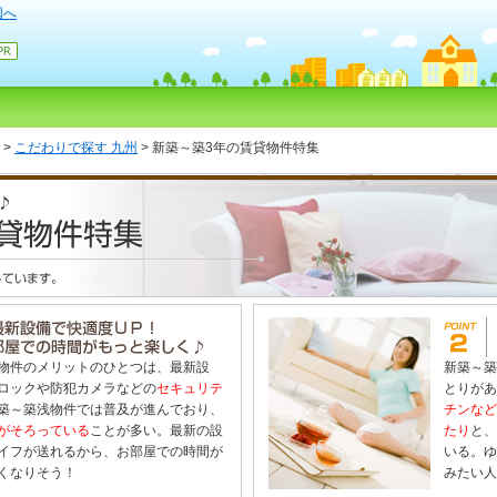
国へ
>
>
こだわりで探す 九州
>
新築～築3年の賃貸物件特集
物件のメリットのひとつは、最新設
新築～築
ロックや防犯カメラなどの
セキュリテ
とりがあ
築～築浅物件では普及が進んでおり、
チンなど
がそろっている
ことが多い。最新の設
たり
と、
イフが送れるから、お部屋での時間が
いる。ゆ
くなりそう！
みたい人