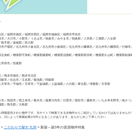
す
央区／福岡市南区／福岡市西区／福岡市城南区／福岡市早良区
後市／大川市／小郡市／うきは市／朝倉市／みやま市／朝倉郡／三井郡／三潴郡／八女郡
／鞍手郡／嘉穂郡／田川郡
州市戸畑区／北九州市小倉北区／北九州市小倉南区／北九州市八幡東区／北九州市八幡西区／行橋市
郡志免町／糟屋郡宇美町／糟屋郡篠栗町／糟屋郡須惠町／糟屋郡新宮町／糟屋郡久山町／糟屋郡粕屋
太宰府市／筑紫郡
区／熊本市南区／熊本市北区
阿蘇市／合志市／玉名郡／菊池郡／阿蘇郡
上天草市／宇城市／天草市／下益城郡／上益城郡／八代郡／葦北郡／球磨郡／天草郡
水市／指宿市／西之表市／垂水市／薩摩川内市／日置市／曽於市／霧島市／いちき串木野市／南さつ
属郡／熊毛郡／大島郡
ら情報提供された物件です。当サイトで検索できる全物件からご紹介しているわけではありませんの
め、日によって検索結果が0件となることがあります。あらかじめご了承ください
>
>
こだわりで探す 九州
>
新築～築3年の賃貸物件特集