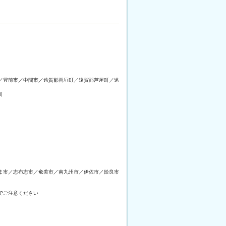
／豊前市／中間市／遠賀郡岡垣町／遠賀郡芦屋町／遠
町
ま市／志布志市／奄美市／南九州市／伊佐市／姶良市
でご注意ください