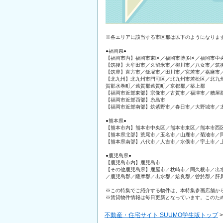
※各エリアに該当する市区郡は以下のようになりま
●福岡県●
【福岡市内】福岡市東区／福岡市博多区／福岡市中
【筑後】大牟田市／久留米市／柳川市／八女市／筑
【筑豊】直方市／飯塚市／田川市／宮若市／嘉麻市
【北九州】北九州市門司区／北九州市若松区／北九
賀郡水巻町／遠賀郡遠賀町／京都郡／築上郡
【福岡市近郊東部】宗像市／古賀市／福津市／糟屋
【福岡市近郊西部】糸島市
【福岡市近郊南部】筑紫野市／春日市／大野城市／
●熊本県●
【熊本市内】熊本市中央区／熊本市東区／熊本市西
【熊本県北部】荒尾市／玉名市／山鹿市／菊池市／
【熊本県南部】八代市／人吉市／水俣市／宇土市／
●鹿児島県●
【鹿児島市内】鹿児島市
【その他鹿児島県】鹿屋市／枕崎市／阿久根市／出
／鹿児島郡／薩摩郡／出水郡／姶良郡／曽於郡／肝
※この特集でご紹介する物件は、本特集参画店舗か
※賃貸物件情報は毎日更新となっています。このた
不動産・住宅サイト SUUMO学生版トップ