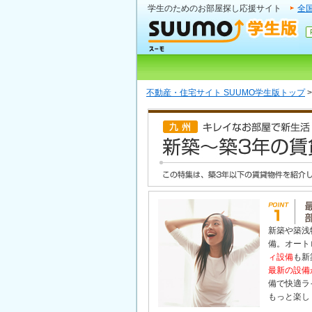
学生のためのお部屋探し応援サイト
全
不動産・住宅サイト SUUMO学生版トップ
新築や築浅
備。オート
ィ設備
も新
最新の設備
備で快適ラ
もっと楽し