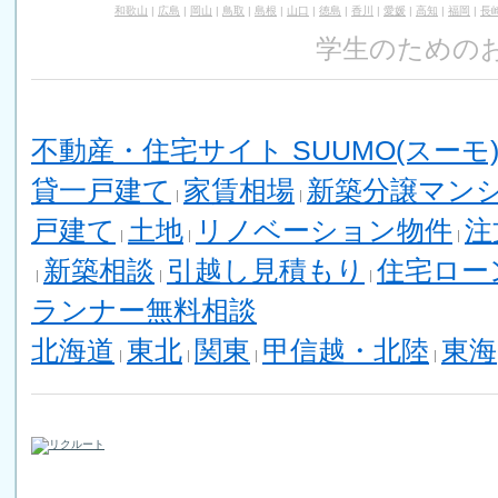
和歌山
|
広島
|
岡山
|
鳥取
|
島根
|
山口
|
徳島
|
香川
|
愛媛
|
高知
|
福岡
|
長
学生のためのお
不動産・住宅サイト SUUMO(スーモ
貸一戸建て
家賃相場
新築分譲マン
戸建て
土地
リノベーション物件
注
新築相談
引越し見積もり
住宅ロー
ランナー無料相談
北海道
東北
関東
甲信越・北陸
東海