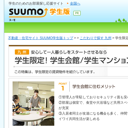
学生のためのお部屋探し応援サイト
全国へ
不動産・住宅サイト SUUMO学生版トップ
>
>
こだわりで探す 九州
>
学生限
①管理人が常駐しておりセキュリティ面も安
②部屋は個室で、食堂や大浴場など共用スペ
が充実
③入居者同士が友達になる機会も多く、仲間
イワイ共同生活が楽しめる