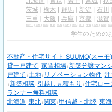
北海道
|
青森
|
岩手
|
宮城
|
秋
茨城
|
栃木
|
群馬
|
新潟
|
石川
三重
|
大阪
|
兵庫
|
京都
|
滋賀
和歌山
|
広島
|
岡山
|
鳥取
|
島根
|
山口
|
徳島
|
香川
|
愛媛
|
高知
|
福岡
|
長
学生のためのお
不動産・住宅サイト SUUMO(スーモ
貸一戸建て
家賃相場
新築分譲マン
戸建て
土地
リノベーション物件
注
新築相談
引越し見積もり
住宅ロー
ランナー無料相談
北海道
東北
関東
甲信越・北陸
東海