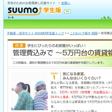
学生のためのお部屋探し応援サイト
全国へ
不動産・住宅サイト SUUMO学生版トップ
>
>
こだわりで探す 四国
>
管理費
誰もが気になる家賃。首都圏の現役学生（大
短大・専門学校）を対象に行ったアンケート
ると、
5万円～6万円（管理費・共益費込み）
26.8％と最多。
6万円以下が半数を占めてい
ちなみに仕送りは家賃抜きで4万円台が21%
多。
※データは2007年フォレント調べ