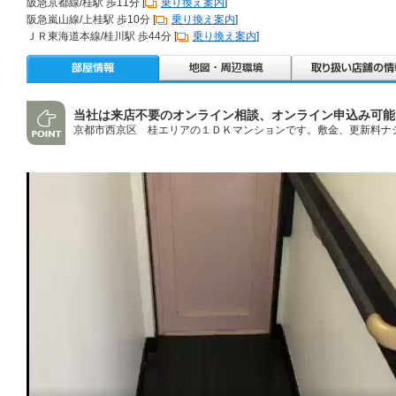
阪急京都線/桂駅 歩11分 [
乗り換え案内
]
阪急嵐山線/上桂駅 歩10分 [
乗り換え案内
]
ＪＲ東海道本線/桂川駅 歩44分 [
乗り換え案内
]
当社は来店不要のオンライン相談、オンライン申込み可能
京都市西京区 桂エリアの１ＤＫマンションです。敷金、更新料ナ