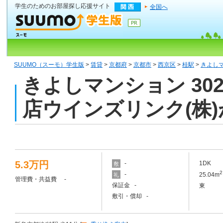
学生のためのお部屋探し応援サイト
全国へ
SUUMO（スーモ）学生版
>
賃貸
>
京都府
>
京都市
>
西京区
>
桂駅
>
きよしマ
きよしマンション 30
店ウインズリンク(株
5.3万円
-
1DK
敷
2
-
25.04m
礼
管理費・共益費 -
保証金 -
東
敷引・償却 -