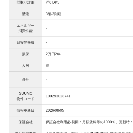
間取り詳細
洋6 DK5
階建
3階/3階建
エネルギー
-
消費性能
目安光熱費
-
損保
2万円2年
入居
即
条件
-
SUUMO
100293028741
物件コード
情報更新日
2026/08/05
保証会社
保証会社利用必 初回：月額賃料等の1000％、更新時：