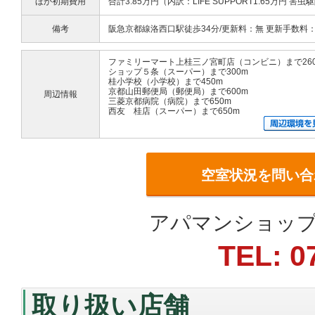
ほか初期費用
合計3.85万円（内訳：LIFE SUPPORT1.65万円 害虫
備考
阪急京都線洛西口駅徒歩34分/更新料：無 更新手数料
ファミリーマート上桂三ノ宮町店（コンビニ）まで26
ショップ５条（スーパー）まで300m
桂小学校（小学校）まで450m
京都山田郵便局（郵便局）まで600m
周辺情報
三菱京都病院（病院）まで650m
西友 桂店（スーパー）まで650m
空室状況を問い合
アパマンショップ
TEL: 0
取り扱い店舗