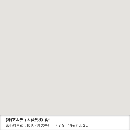
(株)アルティム伏見桃山店
京都府京都市伏見区東大手町 ７７９ 油長ビル２…