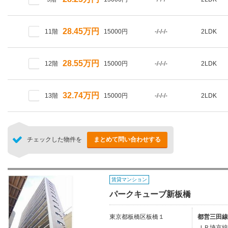
28.45万円
11階
15000円
-/-/-/-
2LDK
28.55万円
12階
15000円
-/-/-/-
2LDK
32.74万円
13階
15000円
-/-/-/-
2LDK
チェックした物件を
まとめて問い合わせする
賃貸マンション
パークキューブ新板橋
東京都板橋区板橋１
都営三田線
ＪＲ埼京線