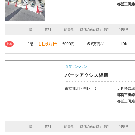
都営三田線
階
賃料
管理費
敷/礼/保証/敷引,償却
間取り
11.6万円
1階
5000円
-/5.8万円/-/-
1DK
新着
賃貸マンション
パークアクシス板橋
東京都北区滝野川７
ＪＲ埼京線
都営三田線
都営三田線
階
賃料
管理費
敷/礼/保証/敷引,償却
間取り