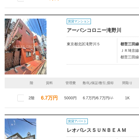
賃貸マンション
アーバンコロニー滝野川
東京都北区滝野川５
都営三田線
ＪＲ埼京線
都営三田線
階
賃料
管理費
敷/礼/保証/敷引,償却
間取り
6.7万円
2階
5000円
6.7万円/6.7万円/-/-
1K
賃貸アパート
レオパレスＳＵＮＢＥＡＭ