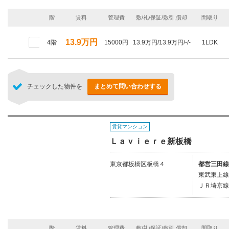
階
賃料
管理費
敷/礼/保証/敷引,償却
間取り
13.9万円
4階
15000円
13.9万円/13.9万円/-/-
1LDK
チェックした物件を
まとめて問い合わせする
賃貸マンション
Ｌａｖｉｅｒｅ新板橋
東京都板橋区板橋４
都営三田線
東武東上線
ＪＲ埼京線
階
賃料
管理費
敷/礼/保証/敷引,償却
間取り