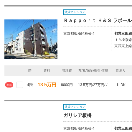
賃貸マンション
Ｒａｐｐｏｒｔ Ｈ＆Ｓ ラポー
東京都板橋区板橋４
都営三田線
ＪＲ埼京線/
東武東上線
階
賃料
管理費
敷/礼/保証/敷引,償却
間取り
13.5万円
4階
8000円
13.5万円/27万円/-/-
1LDK
新着
賃貸マンション
ガリシア板橋
東京都板橋区板橋４
都営三田線