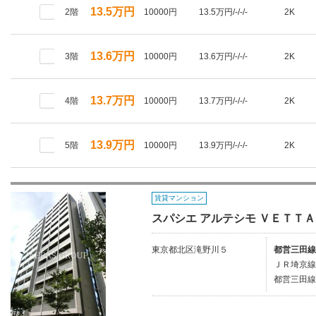
13.5万円
2階
10000円
13.5万円/-/-/-
2K
13.6万円
3階
10000円
13.6万円/-/-/-
2K
13.7万円
4階
10000円
13.7万円/-/-/-
2K
13.9万円
5階
10000円
13.9万円/-/-/-
2K
賃貸マンション
スパシエ アルテシモ ＶＥＴＴＡ
東京都北区滝野川５
都営三田線
ＪＲ埼京線
都営三田線