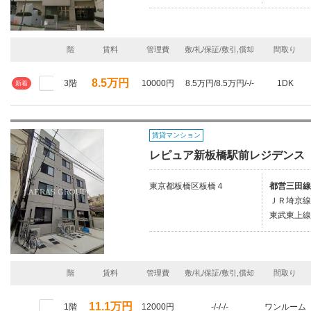
階
賃料
管理費
敷/礼/保証/敷引,償却
間取り
8.5万円
3階
10000円
8.5万円/8.5万円/-/-
1DK
新着
賃貸マンション
レピュア新板橋駅前レジデンス
東京都板橋区板橋４
都営三田線
ＪＲ埼京線
東武東上線
階
賃料
管理費
敷/礼/保証/敷引,償却
間取り
11.1万円
1階
12000円
-/-/-/-
ワンルーム