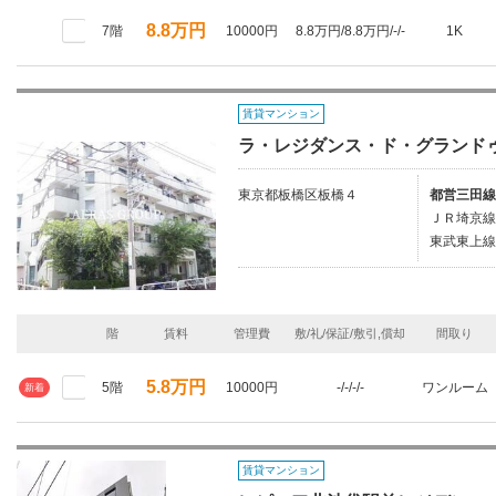
8.8万円
7階
10000円
8.8万円/8.8万円/-/-
1K
賃貸マンション
ラ・レジダンス・ド・グランド
東京都板橋区板橋４
都営三田線
ＪＲ埼京線/
東武東上線
階
賃料
管理費
敷/礼/保証/敷引,償却
間取り
5.8万円
5階
10000円
-/-/-/-
ワンルーム
新着
賃貸マンション