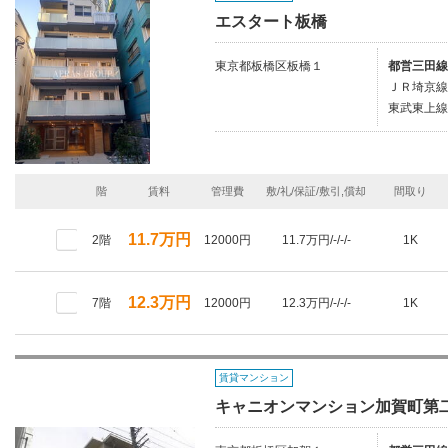
エスタート板橋
東京都板橋区板橋１
都営三田線
ＪＲ埼京線
東武東上線
階
賃料
管理費
敷/礼/保証/敷引,償却
間取り
11.7万円
2階
12000円
11.7万円/-/-/-
1K
12.3万円
7階
12000円
12.3万円/-/-/-
1K
賃貸マンション
キャニオンマンション加賀町第