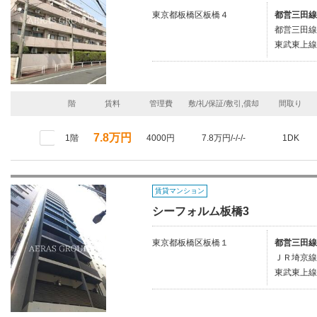
東京都板橋区板橋４
都営三田線
都営三田線
東武東上線
階
賃料
管理費
敷/礼/保証/敷引,償却
間取り
7.8万円
1階
4000円
7.8万円/-/-/-
1DK
賃貸マンション
シーフォルム板橋3
東京都板橋区板橋１
都営三田線
ＪＲ埼京線
東武東上線