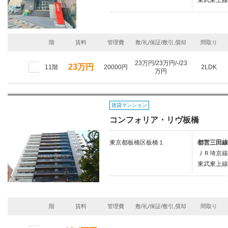
東武東上線
階
賃料
管理費
敷/礼/保証/敷引,償却
間取り
23万円/23万円/-/23
23万円
11階
20000円
2LDK
万円
賃貸マンション
コンフォリア・リヴ板橋
東京都板橋区板橋１
都営三田線
ＪＲ埼京線
東武東上線
階
賃料
管理費
敷/礼/保証/敷引,償却
間取り