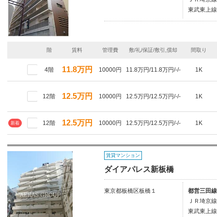
東武東上線
階
賃料
管理費
敷/礼/保証/敷引,償却
間取り
11.8万円
4階
10000円
11.8万円/11.8万円/-/-
1K
12.5万円
12階
10000円
12.5万円/12.5万円/-/-
1K
12.5万円
12階
10000円
12.5万円/12.5万円/-/-
1K
新着
賃貸マンション
ダイアパレス新板橋
東京都板橋区板橋１
都営三田線
ＪＲ埼京線
東武東上線