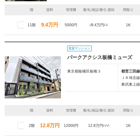
階
賃料
管理費
敷/礼/保証/敷引,償却
間取り
9.4万円
11階
5000円
-/9.4万円/-/-
1K
賃貸マンション
パークアクシス板橋ミューズ
東京都板橋区板橋３
都営三田線
ＪＲ埼京線/
東武東上線
階
賃料
管理費
敷/礼/保証/敷引,償却
間取り
12.8万円
2階
12000円
12.8万円/-/-/-
1K