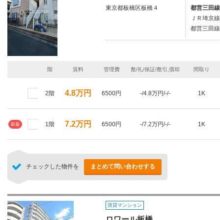
東京都板橋区板橋４
都営三田線
ＪＲ埼京線/
都営三田線
階
賃料
管理費
敷/礼/保証/敷引,償却
間取り
4.8万円
2階
6500円
-/4.8万円/-/-
1K
7.2万円
1階
6500円
-/7.2万円/-/-
1K
新着
チェックした物件を
まとめて問い合わせする
賃貸マンション
ロワール板橋