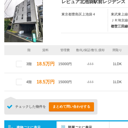
レピュア北池袋駅前レジデンス
東京都豊島区上池袋４
東武東上線
ＪＲ埼京線
都営三田線
階
賃料
管理費
敷/礼/保証/敷引,償却
間取り
18.5万円
3階
15000円
-/-/-/-
1LDK
18.5万円
4階
15000円
-/-/-/-
1LDK
チェックした物件を
まとめて問い合わせする
建物ごとに表示
部屋ごとに表示