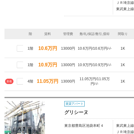
ＪＲ埼京線
東武東上線
階
賃料
管理費
敷/礼/保証/敷引,償却
間取り
10.6万円
1階
13000円
10.6万円/10.6万円/-/-
1K
10.9万円
1階
13000円
10.9万円/10.9万円/-/-
1K
11.05万円/11.05万
11.05万円
4階
13000円
1K
新着
円/-/-
賃貸アパート
グリシーヌ
東京都豊島区池袋本町４
東武東上線
ＪＲ埼京線