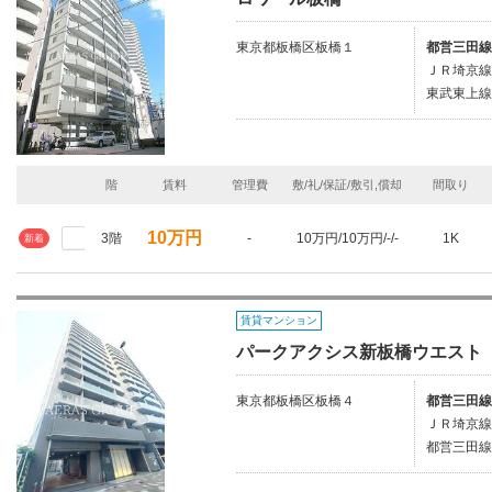
東京都板橋区板橋１
都営三田線
ＪＲ埼京線
東武東上線
階
賃料
管理費
敷/礼/保証/敷引,償却
間取り
10万円
3階
-
10万円/10万円/-/-
1K
新着
賃貸マンション
パークアクシス新板橋ウエスト
東京都板橋区板橋４
都営三田線
ＪＲ埼京線
都営三田線