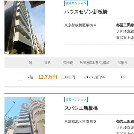
賃貸マンション
ハウスセゾン新板橋
東京都板橋区板橋４
都営三田線
ＪＲ埼京線/
東武東上線
階
賃料
管理費
敷/礼/保証/敷引,償却
間取り
12.7万円
7階
11000円
-/12.7万円/-/-
1K
賃貸マンション
スパシエ新板橋
東京都北区滝野川６
都営三田線
ＪＲ埼京線