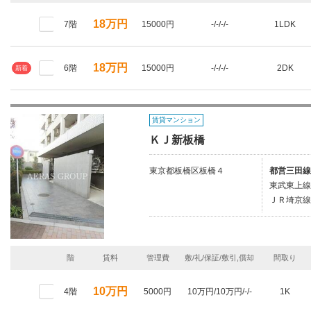
18万円
7階
15000円
-/-/-/-
1LDK
18万円
6階
15000円
-/-/-/-
2DK
新着
賃貸マンション
ＫＪ新板橋
東京都板橋区板橋４
都営三田線
東武東上線
ＪＲ埼京線
階
賃料
管理費
敷/礼/保証/敷引,償却
間取り
10万円
4階
5000円
10万円/10万円/-/-
1K