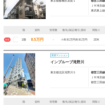
東京都板橋区加賀１
都営三田線
ＪＲ埼京線/
東武東上線
階
賃料
管理費
敷/礼/保証/敷引,償却
間取り
8.5万円
1階
-
-/-/8.91万円/8.91万円
2DK
新着
賃貸マンション
インプルーブ滝野川
東京都北区滝野川５
都営三田線
ＪＲ埼京線
都営三田線
階
賃料
管理費
敷/礼/保証/敷引,償却
間取り