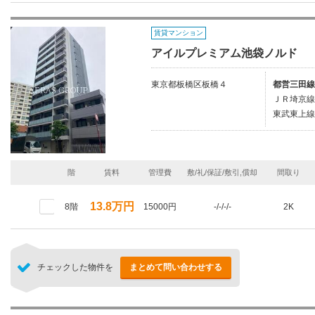
賃貸マンション
アイルプレミアム池袋ノルド
東京都板橋区板橋４
都営三田線
ＪＲ埼京線
東武東上線
階
賃料
管理費
敷/礼/保証/敷引,償却
間取り
13.8万円
8階
15000円
-/-/-/-
2K
チェックした物件を
まとめて問い合わせする