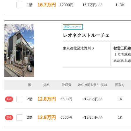
16.7万円
1階
12000円
16.7万円/-/-/-
1LDK
賃貸アパート
レオネクストルーチェ
東京都北区滝野川６
都営三田線
ＪＲ埼京線
東武東上線
階
賃料
管理費
敷/礼/保証/敷引,償却
間取り
12.8万円
2階
6500円
-/12.8万円/-/-
1K
新着
12.9万円
2階
6500円
-/12.9万円/-/-
1K
新着