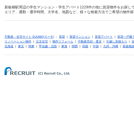
新板橋駅周辺の学生マンション・学生アパート1229件の他に賃貸物件をお探し
エリア、通勤・通学時間、大学名、地図など、様々な検索方法でご希望の物件探
不動産・住宅サイト SUUMO(スーモ)
：
賃貸
|
賃貸マンション
|
賃貸アパート
|
賃貸一戸建
リノベーション物件
|
注文住宅
|
物件リフォーム
|
不動産売却・査定
|
引越し見積もり
|
北海道
|
東北
|
関東
|
甲信越・北陸
|
東海
|
関西
|
四国
|
中国
|
九州・沖縄
|
新築相