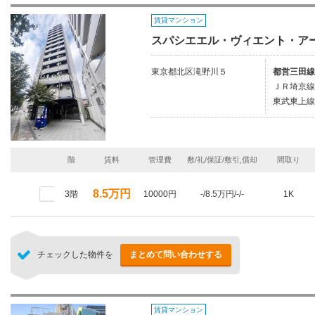
賃貸マンション
スパシエエル・ヴィエント・ア
東京都北区滝野川５
都営三田線
ＪＲ埼京線
東武東上線
階
賃料
管理費
敷/礼/保証/敷引,償却
間取り
8.5万円
3階
10000円
-/8.5万円/-/-
1K
チェックした物件を
まとめて問い合わせする
賃貸マンション