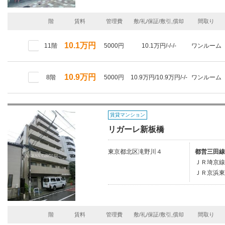
階
賃料
管理費
敷/礼/保証/敷引,償却
間取り
10.1万円
11階
5000円
10.1万円/-/-/-
ワンルーム
10.9万円
8階
5000円
10.9万円/10.9万円/-/-
ワンルーム
賃貸マンション
リガーレ新板橋
東京都北区滝野川４
都営三田線
ＪＲ埼京線/
ＪＲ京浜東
階
賃料
管理費
敷/礼/保証/敷引,償却
間取り