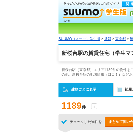
学生のためのお部屋探し応援サイト
SUUMO（スーモ）学生版
>
賃貸
>
東京都
>
新桜台駅の賃貸住宅（学生マ
新桜台駅（東京都）エリア1189件の物件
の他、新桜台駅の地域情報（口コミ）などお
建物ごとに表示
部屋
1189
件
チェックした物件を
まとめて問い