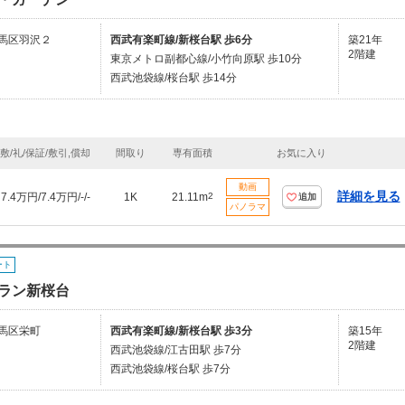
馬区羽沢２
西武有楽町線/新桜台駅 歩6分
築21年
2階建
東京メトロ副都心線/小竹向原駅 歩10分
西武池袋線/桜台駅 歩14分
敷/礼/保証/敷引,償却
間取り
専有面積
お気に入り
動画
詳細を見る
7.4万円/7.4万円/-/-
1K
21.11m
2
追加
パノラマ
ート
ラン新桜台
馬区栄町
西武有楽町線/新桜台駅 歩3分
築15年
2階建
西武池袋線/江古田駅 歩7分
西武池袋線/桜台駅 歩7分