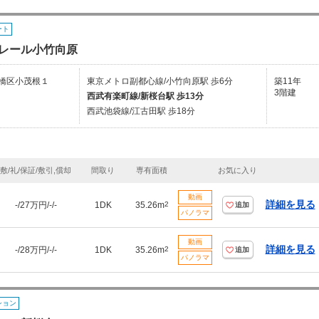
ート
レール小竹向原
橋区小茂根１
東京メトロ副都心線/小竹向原駅 歩6分
築11年
3階建
西武有楽町線/新桜台駅 歩13分
西武池袋線/江古田駅 歩18分
敷/礼/保証/敷引,償却
間取り
専有面積
お気に入り
動画
詳細を見る
-/27万円/-/-
1DK
35.26m
2
追加
パノラマ
動画
詳細を見る
-/28万円/-/-
1DK
35.26m
2
追加
パノラマ
ション