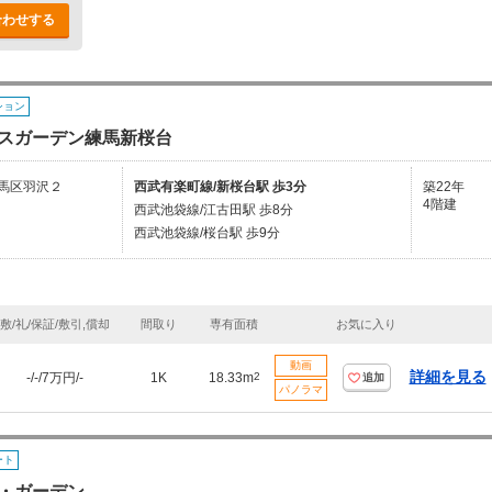
合わせする
ション
スガーデン練馬新桜台
馬区羽沢２
西武有楽町線/新桜台駅 歩3分
築22年
4階建
西武池袋線/江古田駅 歩8分
西武池袋線/桜台駅 歩9分
敷/礼/保証/敷引,償却
間取り
専有面積
お気に入り
動画
詳細を見る
-/-/7万円/-
1K
18.33m
2
追加
パノラマ
ート
・ガーデン