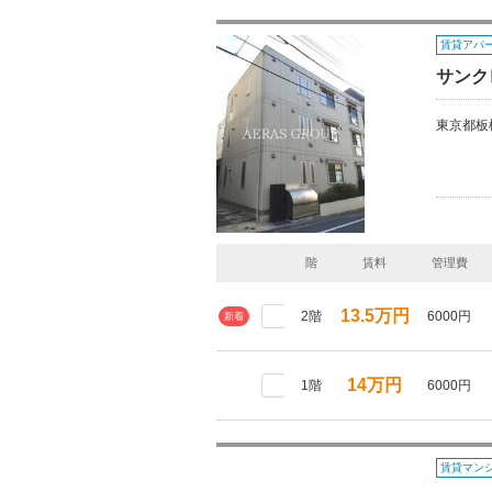
賃貸アパ
サンク
東京都板
階
賃料
管理費
13.5万円
2階
6000円
新着
14万円
1階
6000円
賃貸マン