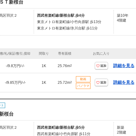
ＳＴ新桜台
馬区羽沢２
西武有楽町線/新桜台駅 歩4分
築10年
4階建
東京メトロ有楽町線/小竹向原駅 歩13分
東京メトロ有楽町線/氷川台駅 歩11分
敷/礼/保証/敷引,償却
間取り
専有面積
お気に入り
詳細を見る
-/9.8万円/-/-
1K
25.76m
2
追加
動画
詳細を見る
-/9.85万円/-/-
1K
25.72m
2
追加
パノラマ
ート
新桜台
馬区羽沢２
西武有楽町線/新桜台駅 歩5分
新築
2階建
西武有楽町線/小竹向原駅 歩11分