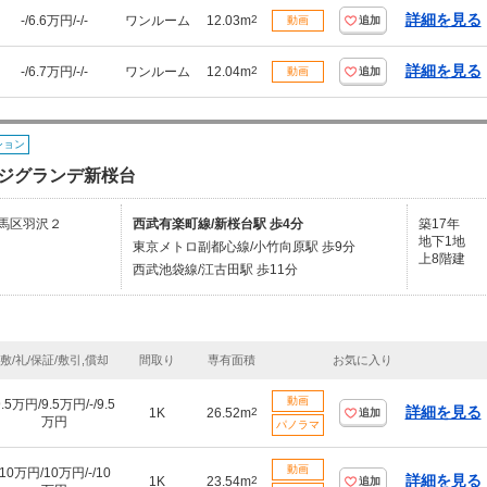
詳細を見る
-/6.6万円/-/-
ワンルーム
12.03m
2
動画
追加
詳細を見る
-/6.7万円/-/-
ワンルーム
12.04m
2
動画
追加
ション
ジグランデ新桜台
馬区羽沢２
西武有楽町線/新桜台駅 歩4分
築17年
地下1地
東京メトロ副都心線/小竹向原駅 歩9分
上8階建
西武池袋線/江古田駅 歩11分
敷/礼/保証/敷引,償却
間取り
専有面積
お気に入り
動画
9.5万円/9.5万円/-/9.5
詳細を見る
1K
26.52m
2
追加
万円
パノラマ
動画
10万円/10万円/-/10
詳細を見る
1K
23.54m
2
追加