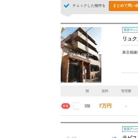
チェックした物件を
まとめて問い
賃貸マン
リュク
東京都練
階
賃料
管理費
7万円
3階
-
新着
賃貸アパ
ラピス