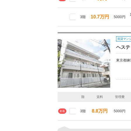
10.7万円
3階
5000円
賃貸マン
ヘステ
東京都練
階
賃料
管理費
8.8万円
3階
5000円
新着