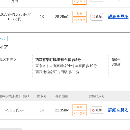
万円
パノラマ
動画
10.7万円/10.7万円/-/
詳細を見る
1K
25.25m
2
追加
10.7万円
パノラマ
ション
ィア
馬区羽沢２
西武有楽町線/新桜台駅 歩3分
築9年
3階建
東京メトロ有楽町線/小竹向原駅 歩10分
西武池袋線/江古田駅 歩11分
敷/礼/保証/敷引,償却
間取り
専有面積
お気に入り
動画
詳細を見る
-/8.8万円/-/-
1K
22.35m
2
追加
パノラマ