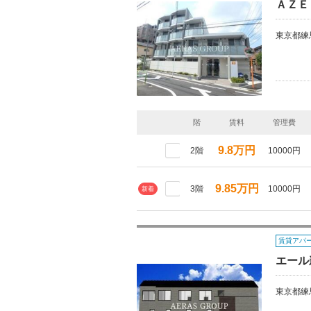
ＡＺＥ
東京都練
階
賃料
管理費
9.8万円
2階
10000円
9.85万円
3階
10000円
新着
賃貸アパ
エール
東京都練