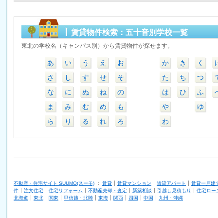
賃貸物件検索：五十音別学校一覧
東北の学校名（キャンパス別）から賃貸物件が探せます。
あ
い
う
え
お
か
き
く
さ
し
す
せ
そ
た
ち
つ
な
に
ぬ
ね
の
は
ひ
ふ
ま
み
む
め
も
や
ゆ
ら
り
る
れ
ろ
わ
不動産・住宅サイト SUUMO(スーモ)
：
賃貸
賃貸マンション
賃貸アパート
賃貸一戸建
件
注文住宅
住宅リフォーム
不動産売却・査定
新築相談
引越し見積もり
住宅ロー
北海道
東北
関東
甲信越・北陸
東海
関西
四国
中国
九州・沖縄