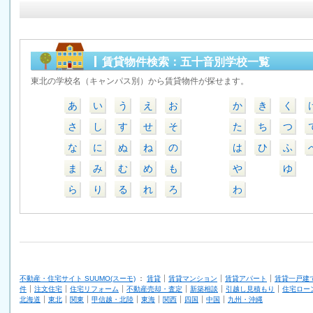
賃貸物件検索：五十音別学校一覧
東北の学校名（キャンパス別）から賃貸物件が探せます。
あ
い
う
え
お
か
き
く
さ
し
す
せ
そ
た
ち
つ
な
に
ぬ
ね
の
は
ひ
ふ
ま
み
む
め
も
や
ゆ
ら
り
る
れ
ろ
わ
不動産・住宅サイト SUUMO(スーモ)
：
賃貸
賃貸マンション
賃貸アパート
賃貸一戸建
件
注文住宅
住宅リフォーム
不動産売却・査定
新築相談
引越し見積もり
住宅ロー
北海道
東北
関東
甲信越・北陸
東海
関西
四国
中国
九州・沖縄