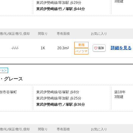
3階建
東武伊勢崎線/草加駅 歩29分
東武伊勢崎線/竹ノ塚駅 歩44分
敷/礼/保証/敷引,償却
間取り
専有面積
お気に入り
動画
詳細を見る
-/-/-/-
1K
20.3m
2
追加
パノラマ
ション
・グレース
加市谷塚町
東武伊勢崎線/谷塚駅 歩8分
築18年
3階建
東武伊勢崎線/草加駅 歩25分
東武伊勢崎線/竹ノ塚駅 歩36分
敷/礼/保証/敷引,償却
間取り
専有面積
お気に入り