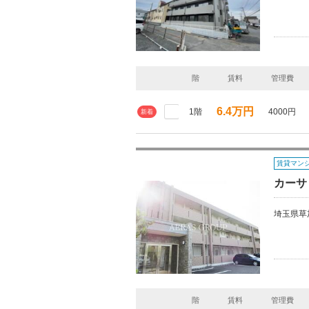
階
賃料
管理費
6.4万円
1階
4000円
新着
賃貸マン
カーサ
埼玉県草
階
賃料
管理費