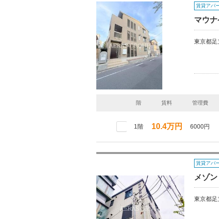
賃貸アパ
マウナ
東京都足
階
賃料
管理費
10.4万円
1階
6000円
賃貸アパ
メゾン
東京都足