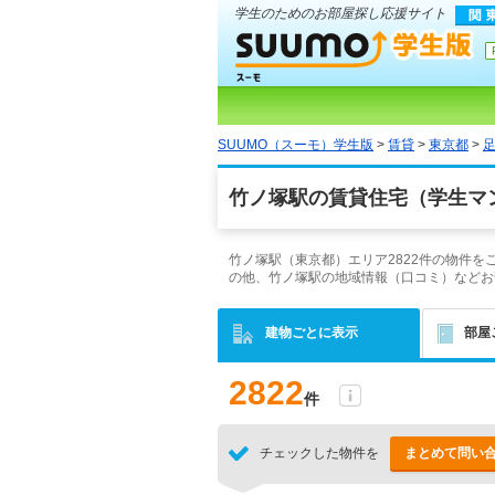
学生のためのお部屋探し応援サイト
SUUMO（スーモ）学生版
>
賃貸
>
東京都
>
竹ノ塚駅の賃貸住宅（学生マ
竹ノ塚駅（東京都）エリア2822件の物件
の他、竹ノ塚駅の地域情報（口コミ）などお
建物ごとに表示
部屋
2822
件
チェックした物件を
まとめて問い