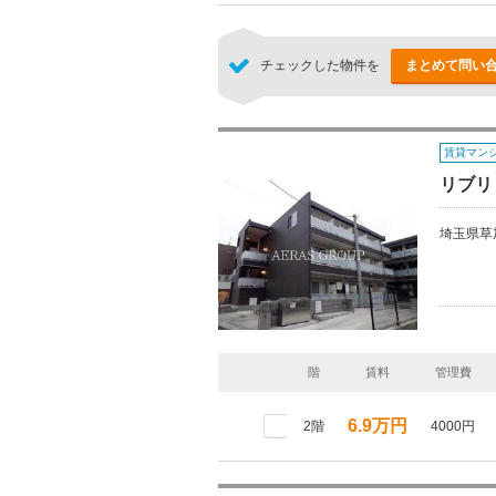
チェックした物件を
まとめて問い
賃貸マン
リブリ
埼玉県草
階
賃料
管理費
6.9万円
2階
4000円