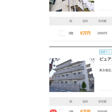
階
賃料
管理費
8万円
3階
2000円
賃貸マン
ピュア
東京都足
階
賃料
管理費
8万円
1階
3500円
新着