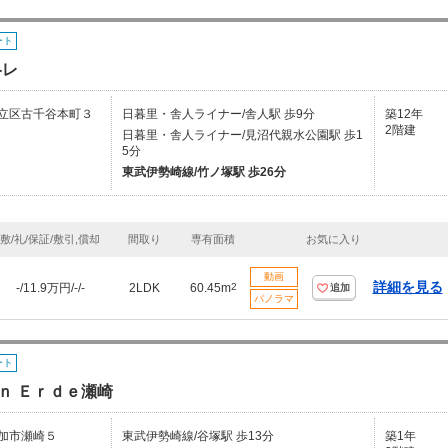
ート
-レ
立区古千谷本町３
日暮里・舎人ライナー/舎人駅 歩9分
築12年
2階建
日暮里・舎人ライナー/見沼代親水公園駅 歩1
5分
東武伊勢崎線/竹ノ塚駅 歩26分
敷/礼/保証/敷引,償却
間取り
専有面積
お気に入り
動画
詳細を見る
-/11.9万円/-/-
2LDK
60.45m
2
追加
パノラマ
ート
ｎ Ｅｒｄｅ瀬崎
加市瀬崎５
東武伊勢崎線/谷塚駅 歩13分
築1年