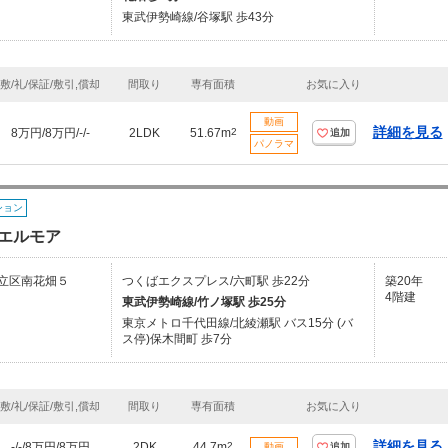
東武伊勢崎線/谷塚駅 歩43分
敷/礼/保証/敷引,償却
間取り
専有面積
お気に入り
動画
詳細を見る
8万円/8万円/-/-
2LDK
51.67m
2
追加
パノラマ
ション
エルモア
立区南花畑５
つくばエクスプレス/六町駅 歩22分
築20年
4階建
東武伊勢崎線/竹ノ塚駅 歩25分
東京メトロ千代田線/北綾瀬駅 バス15分 (バ
ス停)保木間町 歩7分
敷/礼/保証/敷引,償却
間取り
専有面積
お気に入り
詳細を見る
-/-/8万円/8万円
2DK
44.7m
2
動画
追加