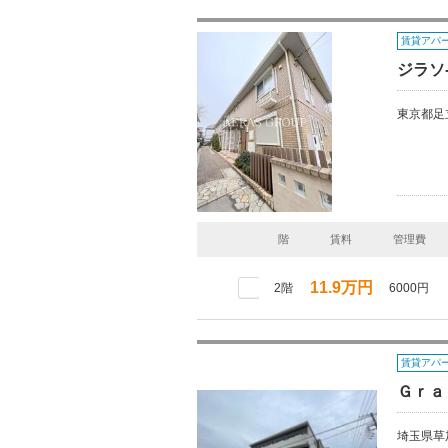
賃貸アパ
ジラソ
東京都足
階
賃料
管理費
11.9万円
2階
6000円
賃貸アパ
Ｇｒａ
埼玉県草