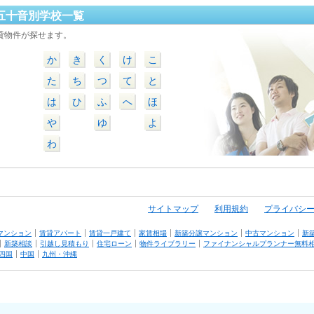
五十音別学校一覧
貸物件が探せます。
か
き
く
け
こ
た
ち
つ
て
と
は
ひ
ふ
へ
ほ
や
ゆ
よ
わ
サイトマップ
利用規約
プライバシ
マンション
賃貸アパート
賃貸一戸建て
家賃相場
新築分譲マンション
中古マンション
新
新築相談
引越し見積もり
住宅ローン
物件ライブラリー
ファイナンシャルプランナー無料
四国
中国
九州・沖縄