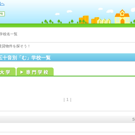
国へ
学校名一覧
賃貸物件を探そう！
五十音別「む」学校一覧
|
1
|