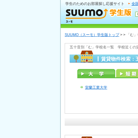
学生のためのお部屋探し応援サイト
全
SUUMO（スーモ）学生版トップ
>
>
「む」
五十音別「む」学校名一覧 学校近くの
賃貸物件検索：
室蘭工業大学