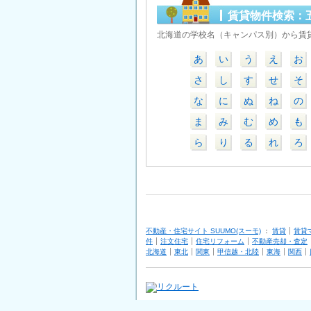
賃貸物件検索：
北海道の学校名（キャンパス別）から賃
あ
い
う
え
お
さ
し
す
せ
そ
な
に
ぬ
ね
の
ま
み
む
め
も
ら
り
る
れ
ろ
不動産・住宅サイト SUUMO(スーモ)
：
賃貸
賃貸
件
注文住宅
住宅リフォーム
不動産売却・査定
北海道
東北
関東
甲信越・北陸
東海
関西