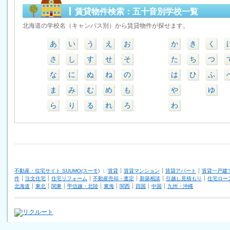
賃貸物件検索：五十音別学校一覧
北海道の学校名（キャンパス別）から賃貸物件が探せます。
あ
い
う
え
お
か
き
く
さ
し
す
せ
そ
た
ち
つ
な
に
ぬ
ね
の
は
ひ
ふ
ま
み
む
め
も
や
ゆ
ら
り
る
れ
ろ
わ
不動産・住宅サイト SUUMO(スーモ)
：
賃貸
賃貸マンション
賃貸アパート
賃貸一戸建
件
注文住宅
住宅リフォーム
不動産売却・査定
新築相談
引越し見積もり
住宅ロー
北海道
東北
関東
甲信越・北陸
東海
関西
四国
中国
九州・沖縄