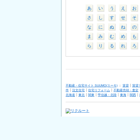
あ
い
う
え
お
さ
し
す
せ
そ
な
に
ぬ
ね
の
ま
み
む
め
も
ら
り
る
れ
ろ
不動産・住宅サイト SUUMO(スーモ)
：
賃貸
賃貸
件
注文住宅
住宅リフォーム
不動産売却・査定
北海道
東北
関東
甲信越・北陸
東海
関西