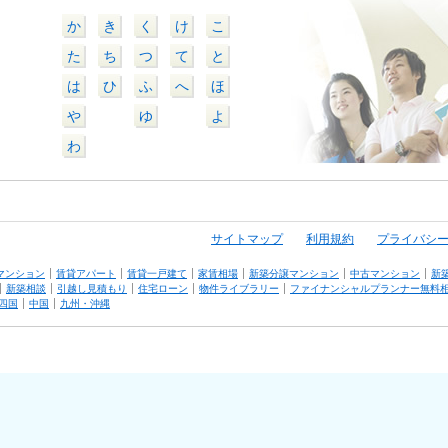
か
き
く
け
こ
た
ち
つ
て
と
は
ひ
ふ
へ
ほ
や
ゆ
よ
わ
サイトマップ
利用規約
プライバシ
マンション
賃貸アパート
賃貸一戸建て
家賃相場
新築分譲マンション
中古マンション
新
新築相談
引越し見積もり
住宅ローン
物件ライブラリー
ファイナンシャルプランナー無料
四国
中国
九州・沖縄